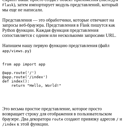
), затем импортирует модуль представлений, который
Flask
мы еще не написали.
Представления — это обработчики, которые отвечают на
запросы веб-браузера. Представления в Flask пишутся как
Python функции. Каждая функция представления
сопоставляется с одним или несколькими запросами URL.
Напишем нашу первую функцию представления (файл
)
app/views.py
from app import app

@app.route('/')

@app.route('/index')

def index():

Это весьма простое представление, которое просто
возвращает строку для отображения в пользовательском
браузере. Два декоратора
создают привязку адресов
и
route
/
к этой функции.
/index