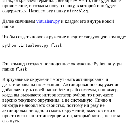
Итак, открываем терминал, выбираем место, где будет ваше
приложение, и создаем новую папку, в которой оно будет
содержаться. Назовем эту папку
.
microblog
Далее скачиваем
virtualenv.py
и кладем его внутрь новой
папки.
Чтобы создать новое окружение введите следующую команду:
Эта команда создаст полноценное окружение Python внутри
папки
flask
Виртуальные окружения могут быть активированы и
деактивированы по желанию. Активированное окружение
добавляет путь своей папки
в path системы, например,
bin
когда вы вызываете интерпретатор python, то получаете
версию текущего окружения, а не системную. Лично я
никогда не любил это свойство, поэтому ни разу не
активировал ни одно из моих окружений, вместо этого я
просто вызывал тот интерпретатор, который хотел, печатая
его путь.