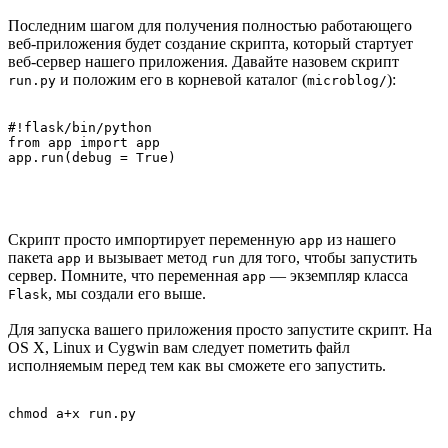
Последним шагом для получения полностью работающего
веб-приложения будет создание скрипта, который стартует
веб-сервер нашего приложения. Давайте назовем скрипт
и положим его в корневой каталог (
):
run.py
microblog/
#!flask/bin/python

from app import app

Скрипт просто импортирует переменную
из нашего
app
пакета
и вызывает метод
для того, чтобы запустить
app
run
сервер. Помните, что переменная
— экземпляр класса
app
, мы создали его выше.
Flask
Для запуска вашего приложения просто запустите скрипт. На
OS X, Linux и Cygwin вам следует пометить файл
исполняемым перед тем как вы сможете его запустить.