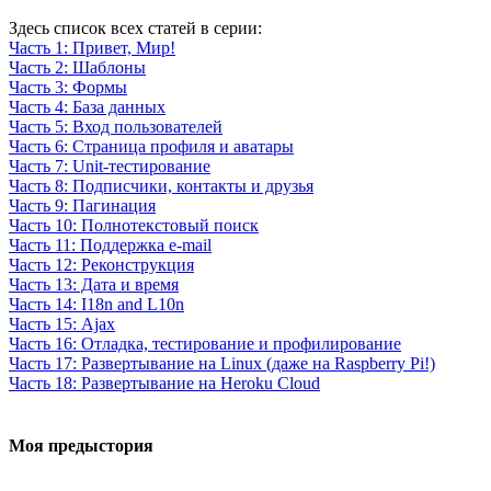
Здесь список всех статей в серии:
Часть 1: Привет, Мир!
Часть 2: Шаблоны
Часть 3: Формы
Часть 4: База данных
Часть 5: Вход пользователей
Часть 6: Страница профиля и аватары
Часть 7: Unit-тестирование
Часть 8: Подписчики, контакты и друзья
Часть 9: Пагинация
Часть 10: Полнотекстовый поиск
Часть 11: Поддержка e-mail
Часть 12: Реконструкция
Часть 13: Дата и время
Часть 14: I18n and L10n
Часть 15: Ajax
Часть 16: Отладка, тестирование и профилирование
Часть 17: Развертывание на Linux (даже на Raspberry Pi!)
Часть 18: Развертывание на Heroku Cloud
Моя предыстория