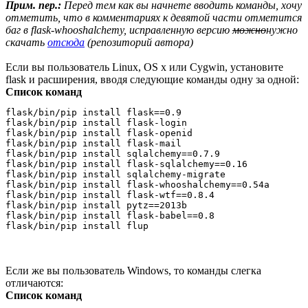
Прим. пер.:
Перед тем как вы начнете вводить команды, хочу
отметить, что в комментариях к девятой части отметится
баг в flask-whooshalchemy, исправленную версию
можно
нужно
скачать
отсюда
(репозиторий автора)
Если вы пользователь Linux, OS x или Cygwin, установите
flask и расширения, вводя следующие команды одну за одной:
Список команд
flask/bin/pip install flask==0.9

flask/bin/pip install flask-login

flask/bin/pip install flask-openid

flask/bin/pip install flask-mail

flask/bin/pip install sqlalchemy==0.7.9

flask/bin/pip install flask-sqlalchemy==0.16

flask/bin/pip install sqlalchemy-migrate

flask/bin/pip install flask-whooshalchemy==0.54a

flask/bin/pip install flask-wtf==0.8.4

flask/bin/pip install pytz==2013b

flask/bin/pip install flask-babel==0.8

Если же вы пользователь Windows, то команды слегка
отличаются:
Список команд