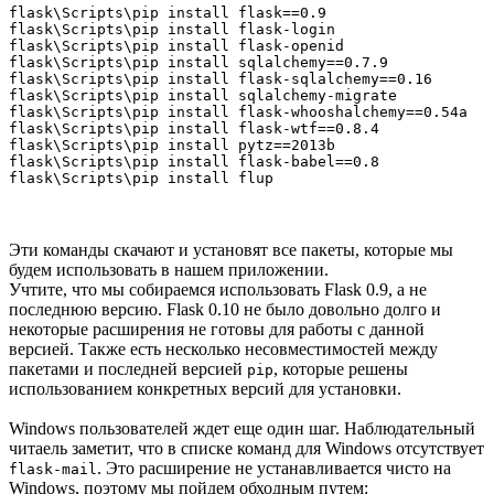
flask\Scripts\pip install flask==0.9

flask\Scripts\pip install flask-login

flask\Scripts\pip install flask-openid

flask\Scripts\pip install sqlalchemy==0.7.9

flask\Scripts\pip install flask-sqlalchemy==0.16

flask\Scripts\pip install sqlalchemy-migrate

flask\Scripts\pip install flask-whooshalchemy==0.54a

flask\Scripts\pip install flask-wtf==0.8.4

flask\Scripts\pip install pytz==2013b

flask\Scripts\pip install flask-babel==0.8

Эти команды скачают и установят все пакеты, которые мы
будем использовать в нашем приложении.
Учтите, что мы собираемся использовать Flask 0.9, а не
последнюю версию. Flask 0.10 не было довольно долго и
некоторые расширения не готовы для работы с данной
версией. Также есть несколько несовместимостей между
пакетами и последней версией
, которые решены
pip
использованием конкретных версий для установки.
Windows пользователей ждет еще один шаг. Наблюдательный
читаель заметит, что в списке команд для Windows отсутствует
. Это расширение не устанавливается чисто на
flask-mail
Windows, поэтому мы пойдем обходным путем: