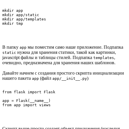
mkdir app

mkdir app/static

mkdir app/templates

В папку
мы поместим само наше приложение. Подпапка
app
нужна для хранения статики, такой как картинки,
static
javascript файлы и таблицы стилей. Подпапка
,
templates
очевидно, предназначена для хранения наших шаблонов.
Давайте начнем с создания простого скрипта инициализации
нашего пакета
(файл
)
app
app/__init__.py
from flask import Flask

app = Flask(__name__)

Скрипт выше просто создает объект приложения (наследуя