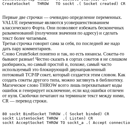
Первые две строчки — очевидно определение переменных.
VALUE переменные являются усовершенствованием
классического Форта. Они позволяют избежать бесконечных
разыменований (получения значения по адресу) и сделать
текст более читаемым.
Третья строчка говорит сама за себя, по последней же надо
дать пару комментариев.
Слово CreateSoket понятно и так, но есть нюансы. Сокеты-то
бывают разные! Честно сказать в сортах сокетов я не слишком
разбираюсь, но самый простой и, похоже, самый часто
используемый это блокирующий двунаправленный
потоковый TCP/IP сокет, который создается этим словом. Как
создать сокеты другого типа, можно заглянуть в библиотеку.
Магическое слово THROW всего лишь перехватывает коды
ошибок и генерирует исключение, если код ошибки отличен
от нуля. Скобочки печатают на терминале текст между ними,
CR — перевод строки.
80 sockt BindSocket THROW .( Socket binded) CR

sockt ListenSocket THROW  .( Listen) CR
