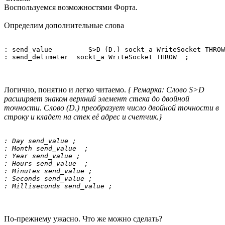
Воспользуемся возможностями Форта.
Определим дополнительные слова
: send_value         S>D (D.) sockt_a WriteSocket THROW
: send_delimeter  sockt_a WriteSocket THROW  ;
Логично, понятно и легко читаемо.
{ Ремарка: Слово S>D
расширяет знаком верхний элемент стека до двойной
точности. Слово (D.) преобразует число двойной точности в
строку и кладет на стек её адрес и счетчик.}
: Day send_value ;

: Month send_value  ;

: Year send_value ;

: Hours send_value  ;

: Minutes send_value ;

: Seconds send_value ;

: Milliseconds send_value ; 
По-прежнему ужасно. Что же можно сделать?