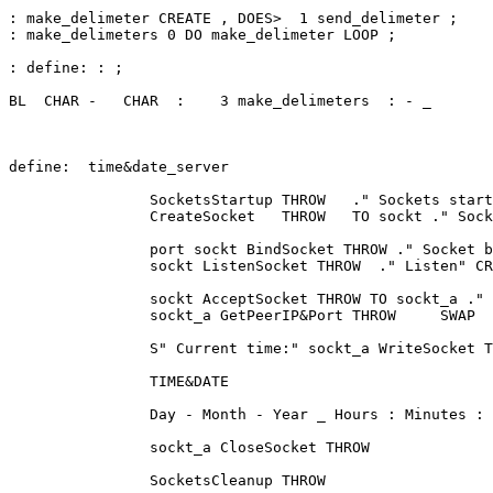
: make_delimeter CREATE , DOES>  1 send_delimeter ;

: make_delimeters 0 DO make_delimeter LOOP ;

: define: : ;

BL  CHAR -   CHAR  :    3 make_delimeters  : - _

define:  time&date_server 

                SocketsStartup THROW   ." Sockets start
                CreateSocket   THROW   TO sockt ." Sock
                port sockt BindSocket THROW ." Socket b
                sockt ListenSocket THROW  ." Listen" CR

                sockt AcceptSocket THROW TO sockt_a ." 
                sockt_a GetPeerIP&Port THROW     SWAP  
                S" Current time:" sockt_a WriteSocket T
                TIME&DATE 

                Day - Month - Year _ Hours : Minutes : 
                sockt_a CloseSocket THROW 

                SocketsCleanup THROW 
