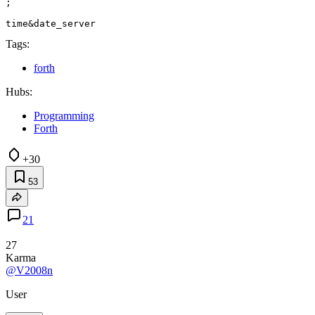
;

Tags:
forth
Hubs:
Programming
Forth
+30
53
21
27
Karma
@V2008n
User