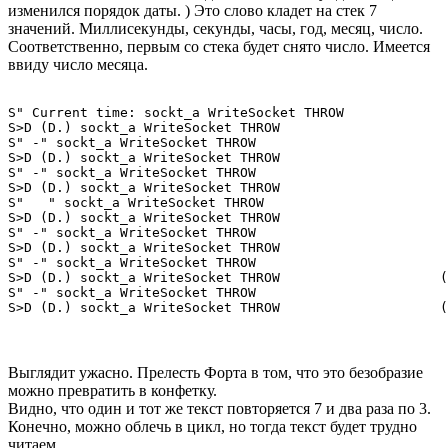
изменился порядок даты. ) Это слово кладет на стек 7
значений. Миллисекунды, секунды, часы, год, месяц, число.
Соответственно, первым со стека будет снято число. Имеется
ввиду число месяца.
S" Current time: sockt_a WriteSocket THROW

S>D (D.) sockt_a WriteSocket THROW                     
S" -" sockt_a WriteSocket THROW

S>D (D.) sockt_a WriteSocket THROW                     
S" -" sockt_a WriteSocket THROW

S>D (D.) sockt_a WriteSocket THROW                     
S"   " sockt_a WriteSocket THROW

S>D (D.) sockt_a WriteSocket THROW                     
S" -" sockt_a WriteSocket THROW

S>D (D.) sockt_a WriteSocket THROW                     
S" -" sockt_a WriteSocket THROW

S>D (D.) sockt_a WriteSocket THROW                    (
S" -" sockt_a WriteSocket THROW

S>D (D.) sockt_a WriteSocket THROW                    (
Выглядит ужасно. Прелесть Форта в том, что это безобразие
можно превратить в конфетку.
Видно, что один и тот же текст повторяется 7 и два раза по 3.
Конечно, можно облечь в цикл, но тогда текст будет трудно
читаем.