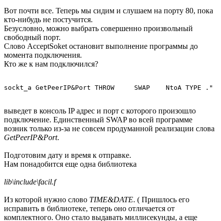
Вот почти все. Теперь мы сидим и слушаем на порту 80, пока
кто-нибудь не постучится.
Безусловно, можно выбрать совершенно произвольный
свободный порт.
Слово AcceptSoket остановит выполнение программы до
момента подключения.
Кто же к нам подключился?
sockt_a GetPeerIP&Port THROW     SWAP    NtoA TYPE ."  
выведет в консоль IP адрес и порт с которого произошло
подключение. Единственный SWAP во всей программе
возник только из-за не совсем продуманной реализации слова
GetPeerIP&Port
.
Подготовим дату и время к отправке.
Нам понадобится еще одна библиотека
lib\include\facil.f
Из которой нужно слово
TIME&DATE
. ( Пришлось его
исправить в библиотеке, теперь оно отличается от
комплектного. Оно стало выдавать миллисекунды, а еще