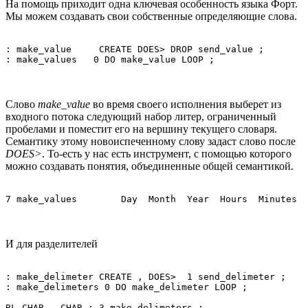
На помощь приходит одна ключевая особенность языка Форт.
Мы можем создавать свои собственные определяющие слова.
: make_value     CREATE DOES> DROP send_value ;

: make_values   0 DO make_value LOOP ; 
Слово
make_value
во время своего исполнения выберет из
входного потока следующий набор литер, ограниченный
пробелами и поместит его на вершину текущего словаря.
Семантику этому новоиспеченному слову задаст слово после
DOES>
. То-есть у нас есть инструмент, с помощью которого
можно создавать понятия, объединенные общей семантикой.
7 make_values        Day  Month  Year  Hours  Minutes  
И для разделителей
: make_delimeter CREATE , DOES>  1 send_delimeter ;

: make_delimeters 0 DO make_delimeter LOOP ;

BL CHAR - CHAR : 3 make_delimeters : - _