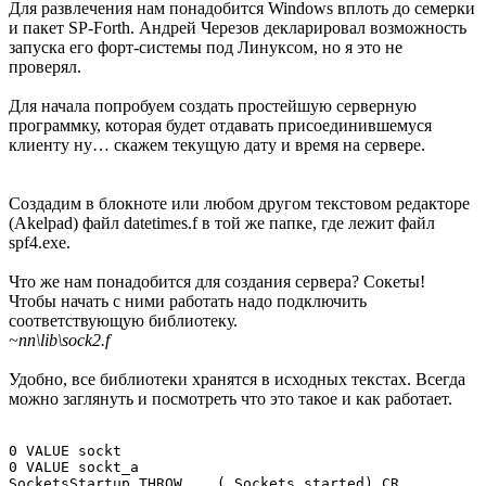
Для развлечения нам понадобится Windows вплоть до семерки
и пакет SP-Forth. Андрей Черезов декларировал возможность
запуска его форт-системы под Линуксом, но я это не
проверял.
Для начала попробуем создать простейшую серверную
программку, которая будет отдавать присоединившемуся
клиенту ну… скажем текущую дату и время на сервере.
Создадим в блокноте или любом другом текстовом редакторе
(Akelpad) файл datetimes.f в той же папке, где лежит файл
spf4.exe.
Что же нам понадобится для создания сервера? Сокеты!
Чтобы начать с ними работать надо подключить
соответствующую библиотеку.
~nn\lib\sock2.f
Удобно, все библиотеки хранятся в исходных текстах. Всегда
можно заглянуть и посмотреть что это такое и как работает.
0 VALUE sockt

0 VALUE sockt_a

SocketsStartup THROW   .( Sockets started) CR 
