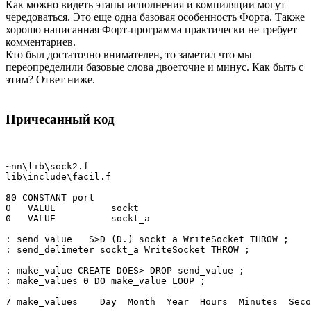
Как можно видеть этапы исполнения и компиляции могут
чередоваться. Это еще одна базовая особенность Форта. Также
хорошо написанная Форт-программа практически не требует
комментариев.
Кто был достаточно внимателен, то заметил что мы
переопределили базовые слова двоеточие и минус. Как быть с
этим? Ответ ниже.
Причесанный код
~nn\lib\sock2.f 

lib\include\facil.f

80 CONSTANT port

0   VALUE          sockt

0   VALUE          sockt_a

: send_value   S>D (D.) sockt_a WriteSocket THROW ;

: send_delimeter sockt_a WriteSocket THROW ;

: make_value CREATE DOES> DROP send_value ;

: make_values 0 DO make_value LOOP ;

7 make_values    Day  Month  Year  Hours  Minutes  Seco