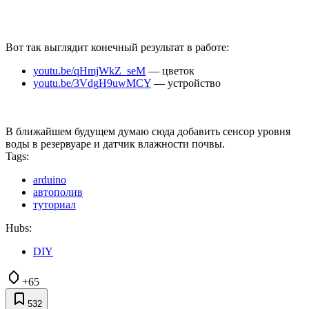
Вот так выглядит конечный результат в работе:
youtu.be/qHmjWkZ_seM
— цветок
youtu.be/3VdgH9uwMCY
— устройство
В ближайшем будущем думаю сюда добавить сенсор уровня
воды в резервуаре и датчик влажности почвы.
Tags:
arduino
автополив
туториал
Hubs:
DIY
+65
532