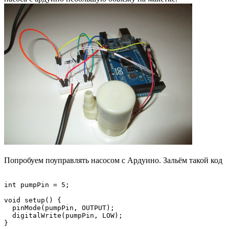
Попробуем поуправлять насосом с Ардуино. Зальём такой код
int pumpPin = 5;

void setup() {

  pinMode(pumpPin, OUTPUT);

  digitalWrite(pumpPin, LOW); 

}
