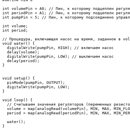
int volumePin = A0; // Пин, к которому подцеплен регуля
int periodPin = A1; // Пин, к которому подцепелн регуля
int pumpPin = 5; // Пин, к которому подсоединено управл
int volume;

int period;

// Процедура, включающая насос на время, заданное в vol
void water() {

  digitalWrite(pumpPin, HIGH); // включаем насос

  delay(volume);

  digitalWrite(pumpPin, LOW); // выключаем насос

  delay(period);  

}

void setup() {

  pinMode(pumpPin, OUTPUT);

  digitalWrite(pumpPin, LOW); 

}

void loop() {

  // Считываем значения регуляторов (переменных резисто
  volume = map(analogRead(volumePin), MIN, MAX, MIN_FLO
  period = map(analogRead(periodPin), MIN, MAX, MIN_PER
  water();
