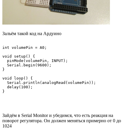
Зальём такой код на Ардуино
int volumePin = A0;

void setup() {

  pinMode(volumePin, INPUT);

  Serial.begin(9600);

}

void loop() {

  Serial.println(analogRead(volumePin));

  delay(100);  

Зайдём в Serial Monitor и убедимся, что есть реакция на
поворот регулятора. Он должен меняться примерно от 0 до
1024