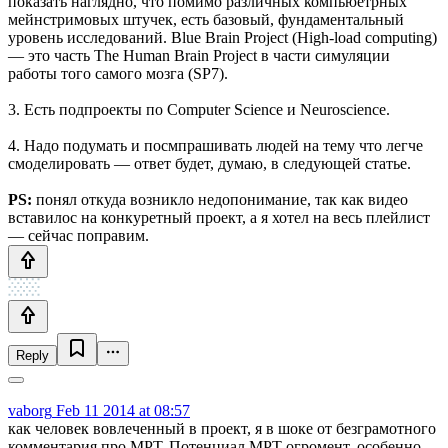
показать наглядно, что помимо различных компьюетрных
мейнстримовых штучек, есть базовый, фундаментальный
уровень исследований. Blue Brain Project (High-load computing)
— это часть The Human Brain Project в части симуляции
работы того самого мозга (SP7).
3. Есть подпроекты по Computer Science и Neuroscience.
4. Надо подумать и посмпрашивать людей на тему что легче
смоделировать — ответ будет, думаю, в следующей статье.
PS:
понял откуда возникло недопонимание, так как видео
вставилос на конкуретный проект, а я хотел на весь плейлист
— сейчас поправим.
Reply
vaborg
Feb 11 2014 at 08:57
как человек вовлеченный в проект, я в шоке от безграмотного
комментария про МРТ. Потенциал МРТ огромент, особенно