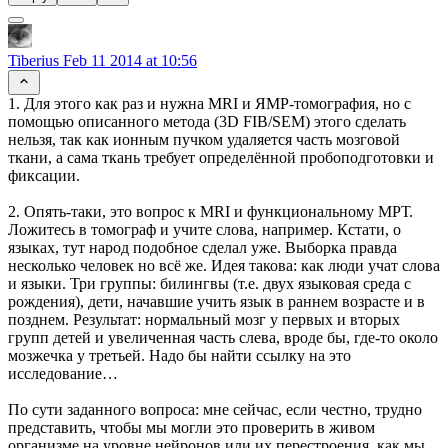
Tiberius
Feb 11 2014 at 10:56
1. Для этого как раз и нужна MRI и ЯМР-томография, но с
помощью описанного метода (3D FIB/SEM) этого сделать
нельзя, так как ионным пучком удаляется часть мозговой
ткани, а сама ткань требует определённой пробоподготовки и
фиксации.
2. Опять-таки, это вопрос к MRI и функциональному МРТ.
Ложитесь в томограф и учите слова, например. Кстати, о
языках, тут народ подобное сделал уже. Выборка правда
несколько человек но всё же. Идея такова: как люди учат слова
и языки. Три группы: билингвы (т.е. двух языковая среда с
рождения), дети, начавшие учить язык в раннем возрасте и в
позднем. Результат: нормальный мозг у первых и вторых
групп детей и увеличенная часть слева, вроде бы, где-то около
мозжечка у третьей. Надо бы найти ссылку на это
исследование…
По сути заданного вопроса: мне сейчас, если честно, трудно
представить, чтобы мы могли это проверить в живом
организме на уровне нейронов или их перестроения, как мы