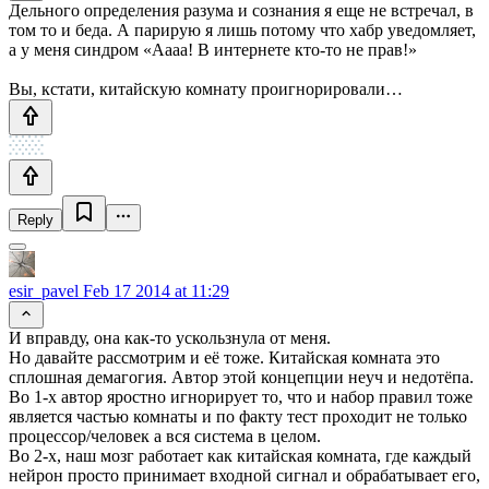
Дельного определения разума и сознания я еще не встречал, в
том то и беда. А парирую я лишь потому что хабр уведомляет,
а у меня синдром «Аааа! В интернете кто-то не прав!»
Вы, кстати, китайскую комнату проигнорировали…
Reply
esir_pavel
Feb 17 2014 at 11:29
И вправду, она как-то ускользнула от меня.
Но давайте рассмотрим и её тоже. Китайская комната это
сплошная демагогия. Автор этой концепции неуч и недотёпа.
Во 1-х автор яростно игнорирует то, что и набор правил тоже
является частью комнаты и по факту тест проходит не только
процессор/человек а вся система в целом.
Во 2-х, наш мозг работает как китайская комната, где каждый
нейрон просто принимает входной сигнал и обрабатывает его,