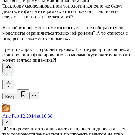
насквозь, и режут на микронные ломтики!
Трактовку смоделированной топологии конечно же будут
делать, не факт что в рамках этого проекта — но по его
следам — точно. Иначе зачем всё?
Второй вопрос меня тоже интересует — не собираются ли
моделисты ограничиться только нейронами? А то станется с
них, решат бюджет сэкономить…
Третий вопрос — сродни первому. Ну откуда при послойном
сканировании фиксированного смолами кусочка трупа мозга
может взяться динамика?!
Reply
Anc
Feb 12 2014 at 10:38
3D микроскопия это лишь часть из одного подпроекта. Чем
там собираются заниматься в подпроекте целиком не ясно.