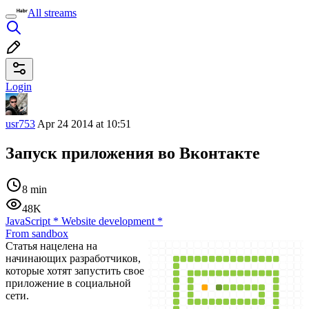
All streams
Login
usr753
Apr 24 2014 at 10:51
Запуск приложения во Вконтакте
8 min
48K
JavaScript
*
Website development
*
From sandbox
Статья нацелена на
начинающих разработчиков,
которые хотят запустить свое
приложение в социальной
сети.