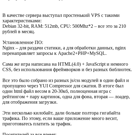
В качестве сервера выступал простенький VPS с такими
характеристиками:
Debian 32-bit, RAM: 512mb, CPU: 500Mhz*2 – все это за 210
рублей в месяц.
Установленное ПО:
Nginx – для раздачи статики, а для обработки данных, nginx
перенаправляет запросы к Apache2+PHP+MySQL.
Сама же игра написана на HTML(4.0) + JavaScript и немного
CSS, без использования фреймворков и без разных библиотек.
Все это было собрано из разных js/css модулей в один файл и
пропущено через YUI Compressor для сжатия. В итоге был
один html файл весом в 20-30кб, полноценная игра с
рейтингом + пару картинок, одна для фона, вторая — лоадер,
для отображения загрузки.
Эти несколько килобайт, дали больше полтора гигабайта
трафика. По этому, если ваше приложение много весит,
приготовьтесь платить за трафик.
Посетителей за все время: