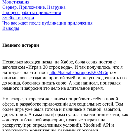
Монетизация
Сервер, Приложение, Нагрузка
Процесс работы приложения
Змейка изнутри
Что вас ждет после публикации приложения
Выводы
Немного истории
Несколько месяцев назад, на Хабре, была серия постов с
заголовком «Игра в 30 строк кода». И так получилось, что я
наткнулся на этот пост
http://habrahabr.ru/post/202476/
там
описывалось создание простой змейки, не успев дочитать его
до конца, бросился писать свою. А как написал, поигрался
немного и забросил это дело на длительное время.
Но вскоре, загорелся желанием попробовать себя в новой
сфере, в разработке приложений для социальных сетей. Тем
более игра уже была готова и пылилась в темной, забытой,
директории. А сама платформа сулила такими ништяками, как
– доступ к большой аудитории, нулевые затраты на
раскрутку(при определенных условий). Удобный API и
возможность монетизации, разными способами.