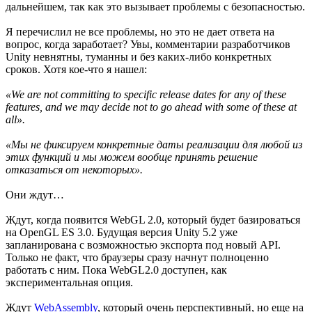
дальнейшем, так как это вызывает проблемы с безопасностью.
Я перечислил не все проблемы, но это не дает ответа на
вопрос, когда заработает? Увы, комментарии разработчиков
Unity невнятны, туманны и без каких-либо конкретных
сроков. Хотя кое-что я нашел:
«We are not committing to specific release dates for any of these
features, and we may decide not to go ahead with some of these at
all».
«Мы не фиксируем конкретные даты реализации для любой из
этих функций и мы можем вообще принять решение
отказаться от некоторых».
Они ждут…
Ждут, когда появится WebGL 2.0, который будет базироваться
на OpenGL ES 3.0. Будущая версия Unity 5.2 уже
запланирована с возможностью экспорта под новый API.
Только не факт, что браузеры сразу начнут полноценно
работать с ним. Пока WebGL2.0 доступен, как
экспериментальная опция.
Ждут
WebAssembly
, который очень перспективный, но еще на