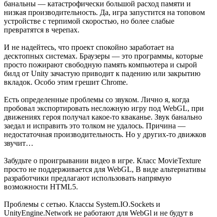
банальны — катастрофически большой расход памяти и
низкая производительность. Да, игра запустится на топовом
устройстве с терпимой скоростью, но более слабые
превратятся в черепах.
И не надейтесь, что проект спокойно заработает на
десктопных системах. Браузеры — это программы, которые
просто пожирают свободную память компьютера и сырой
билд от Unity зачастую приводит к падению или закрытию
вкладок. Особо этим грешит Chrome.
Есть определенные проблемы со звуком. Лично я, когда
пробовал экспортировать несложную игру под WebGL, при
движениях героя получал какое-то кваканье. Звук банально
заедал и исправить это толком не удалось. Причина —
недостаточная производительность. Но у других-то движков
звучит…
Забудьте о проигрывании видео в игре. Класс MovieTexture
просто не поддерживается для WebGL, В виде альтернативы
разработчики предлагают использовать напрямую
возможности HTML5.
Проблемы с сетью. Классы System.IO.Sockets и
UnityEngine.Network не работают для WebGl и не будут в