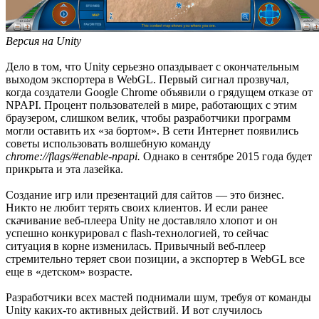
Версия на Unity
Дело в том, что Unity серьезно опаздывает с окончательным
выходом экспортера в WebGL. Первый сигнал прозвучал,
когда создатели Google Chrome объявили о грядущем отказе от
NPAPI. Процент пользователей в мире, работающих с этим
браузером, слишком велик, чтобы разработчики программ
могли оставить их «за бортом». В сети Интернет появились
советы использовать волшебную команду
chrome://flags/#enable-npapi.
Однако в сентябре 2015 года будет
прикрыта и эта лазейка.
Создание игр или презентаций для сайтов — это бизнес.
Никто не любит терять своих клиентов. И если ранее
скачивание веб-плеера Unity не доставляло хлопот и он
успешно конкурировал с flash-технологией, то сейчас
ситуация в корне изменилась. Привычный веб-плеер
стремительно теряет свои позиции, а экспортер в WebGL все
еще в «детском» возрасте.
Разработчики всех мастей поднимали шум, требуя от команды
Unity каких-то активных действий. И вот случилось