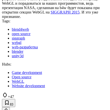
WebGL и порадоваться за наших программистов, ведь
презентация NASA, сделанная на b4w будет показана при
открытии секции WebGL на
SIGGRAPH 2015
. И это уже
признание.
Tags:
blend4web
open source
siggraph
webgl
web-разработка
blender
unity3d
Hubs:
Game development
Open source
WebGL
Website development
+47
83