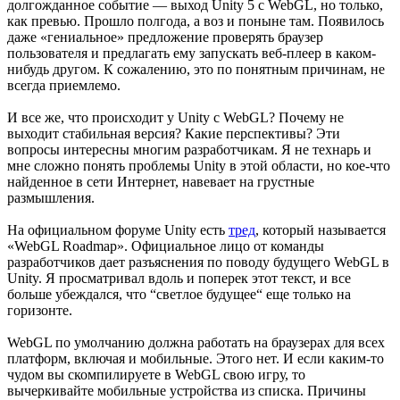
долгожданное событие — выход Unity 5 с WebGL, но только,
как превью. Прошло полгода, а воз и поныне там. Появилось
даже «гениальное» предложение проверять браузер
пользователя и предлагать ему запускать веб-плеер в каком-
нибудь другом. К сожалению, это по понятным причинам, не
всегда приемлемо.
И все же, что происходит у Unity с WebGL? Почему не
выходит стабильная версия? Какие перспективы? Эти
вопросы интересны многим разработчикам. Я не технарь и
мне сложно понять проблемы Unity в этой области, но кое-что
найденное в сети Интернет, навевает на грустные
размышления.
На официальном форуме Unity есть
тред
, который называется
«WebGL Roadmap». Официальное лицо от команды
разработчиков дает разъяснения по поводу будущего WebGL в
Unity. Я просматривал вдоль и поперек этот текст, и все
больше убеждался, что “светлое будущее“ еще только на
горизонте.
WebGL по умолчанию должна работать на браузерах для всех
платформ, включая и мобильные. Этого нет. И если каким-то
чудом вы скомпилируете в WebGL свою игру, то
вычеркивайте мобильные устройства из списка. Причины