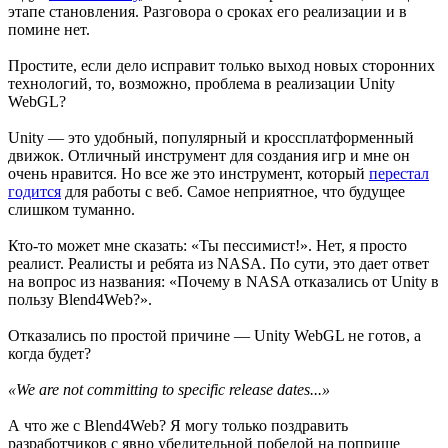
этапе становления. Разговора о сроках его реализации и в
помине нет.
Простите, если дело исправит только выход новых сторонних
технологий, то, возможно, проблема в реализации Unity
WebGL?
Unity — это удобный, популярный и кроссплатформенный
движок. Отличный инструмент для создания игр и мне он
очень нравится. Но все же это инструмент, который
перестал
годится
для работы с веб. Cамое неприятное, что будущее
слишком туманно.
Кто-то может мне сказать: «Ты пессимист!». Нет, я просто
реалист. Реалисты и ребята из NASA. По сути, это дает ответ
на вопрос из названия: «Почему в NASA отказались от Unity в
пользу Blend4Web?».
Отказались по простой причине — Unity WebGL не готов, а
когда будет?
«We are not committing to specific release dates...»
А что же с Blend4Web? Я могу только поздравить
разработчиков с явно убедительной победой на поприще