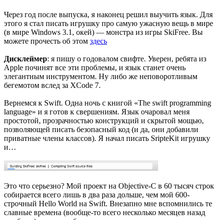
Через год после выпуска, я наконец решил выучить язык. Для
этого я стал писать игрушку про самую ужасную вещь в мире
(в мире Windows 3.1, окей) — монстра из игры SkiFree. Вы
можете прочесть об этом
здесь
Дисклеймер
: я пишу о годовалом свифте. Уверен, ребята из
Apple починят все эти проблемы, и язык станет очень
элегантным инструментом. Ну либо же неповоротливым
бегемотом вслед за XCode 7.
Вернемся к Swift. Одна ночь с книгой «The swift programming
language» и я готов к свершениям. Язык очаровал меня
простотой, прозрачностью конструкций и скрытой мощью,
позволяющей писать безопасный код (и да, они добавили
приватные члены классов). Я начал писать SripteKit игрушку
и…
Это что серьезно? Мой проект на Objective-C в 60 тысяч строк
собирается всего лишь в два раза дольше, чем мой 600-
строчный Hello World на Swift. Внезапно мне вспомнились те
славные времена (вообще-то всего несколько месяцев назад