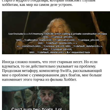
старого мудрого Гендальфа, который обьясняет глупым
хоббитам, как мир на самом деле устроен.
Иногда сложно понять, что этот старикан несет. Но если
вдуматься, то он действительно указывает на проблему.
Продолжая метафору, компилятор Swift'а, рассказывающий
мне о проблеме с суммированием двух float'ов, мне больше
напоминает этого торчка из фильма Хоббит.