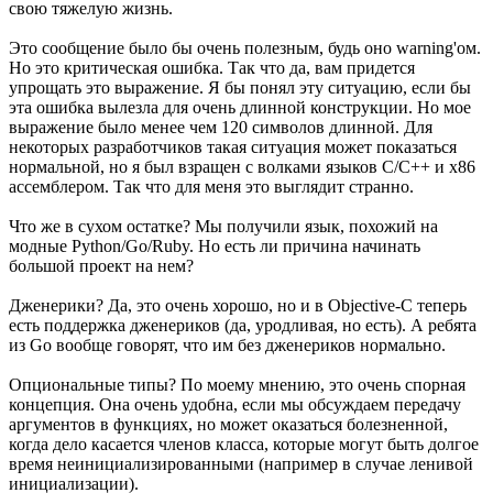
свою тяжелую жизнь.
Это сообщение было бы очень полезным, будь оно warning'ом.
Но это критическая ошибка. Так что да, вам придется
упрощать это выражение. Я бы понял эту ситуацию, если бы
эта ошибка вылезла для очень длинной конструкции. Но мое
выражение было менее чем 120 символов длинной. Для
некоторых разработчиков такая ситуация может показаться
нормальной, но я был взращен с волками языков C/C++ и x86
ассемблером. Так что для меня это выглядит странно.
Что же в сухом остатке? Мы получили язык, похожий на
модные Python/Go/Ruby. Но есть ли причина начинать
большой проект на нем?
Дженерики? Да, это очень хорошо, но и в Objective-C теперь
есть поддержка дженериков (да, уродливая, но есть). А ребята
из Go вообще говорят, что им без дженериков нормально.
Опциональные типы? По моему мнению, это очень спорная
концепция. Она очень удобна, если мы обсуждаем передачу
аргументов в функциях, но может оказаться болезненной,
когда дело касается членов класса, которые могут быть долгое
время неинициализированными (например в случае ленивой
инициализации).