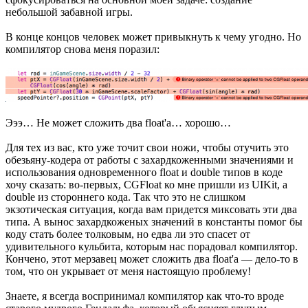
небольшой забавной игры.
В конце концов человек может привыкнуть к чему угодно. Но
компилятор снова меня поразил:
Эээ… Не может сложить два float'а… хорошо…
Для тех из вас, кто уже точит свои ножи, чтобы отучить это
обезьяну-кодера от работы с захардкоженными значениями и
использования одновременного float и double типов в коде
хочу сказать: во-первых, CGFloat ко мне пришли из UIKit, а
double из стороннего кода. Так что это не слишком
экзотическая ситуация, когда вам придется миксовать эти два
типа. А вынос захардкоженых значений в константы помог бы
коду стать более толковым, но едва ли это спасет от
удивительного кульбита, которым нас порадовал компилятор.
Кончено, этот мерзавец может сложить два float'а — дело-то в
том, что он укрывает от меня настоящую проблему!
Знаете, я всегда воспринимал компилятор как что-то вроде