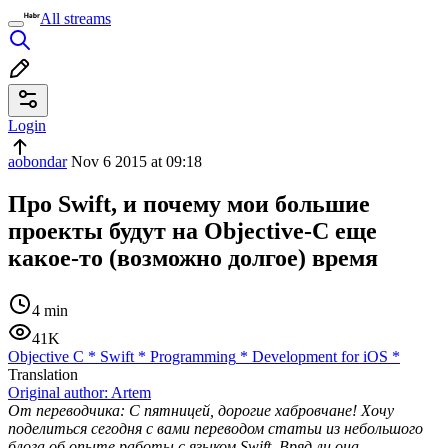
All streams
Login
aobondar
Nov 6 2015 at 09:18
Про Swift, и почему мои большие
проекты будут на Objective-C еще
какое-то (возможно долгое) время
4 min
41K
Objective C
*
Swift
*
Programming
*
Development for iOS
*
Translation
Original author:
Artem
От переводчика: C пятницей, дорогие хабровчане! Хочу
поделиться сегодня с вами переводом статьи из небольшого
блога об опыте работы с языком Swift. Вряд ли она