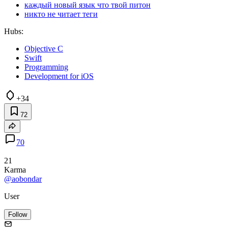
каждый новый язык что твой питон
никто не читает теги
Hubs:
Objective C
Swift
Programming
Development for iOS
+34
72
70
21
Karma
@aobondar
User
Follow