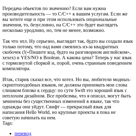
Передача обьектов по значению? Если вам нужна
производительность — то C/C++ к вашим услугам. Если же
вы хотите еще и при этом использовать опциональные
значения, то, безусловно, на C/C++ это будет выглядеть
несколько уродливо, но, тем не менее, возможно.
Так что эпл. Ну серьезно, выглядит так, будто вы создали язык
только потому, что над вами смеялись из-за квадратных
скобочек (!(«Пишите код, будто на разговорном английском»,
хехех) и YES/NO в Boolean. А какова цена? Теперь у нас язык
с тормознутой сборкой и, порой, очень странным поведением
компилятора.
Итак, старик сказал все, что хотел. Но вы, любители модных-
скриптоподобных языков, не должны принимать мои слова
слишком близко к сердцу: по сути Swift это хороший язык с
неплохим дизайном. Все пробелмы, что я описал, могут быть
зачинены без существенных изменений в языке, так что
однажды они уйдут. Свифт — прекрасный язык для
написания Hello World, но крупные проекты я пока не
советую начинать на нем.
Tags:
перевод