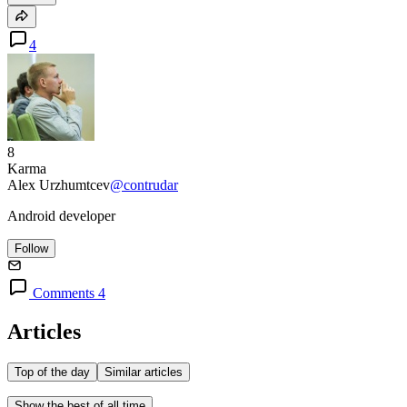
4
8
Karma
Alex Urzhumtcev
@contrudar
Android developer
Follow
Comments 4
Articles
Top of the day
Similar articles
Show the best of all time