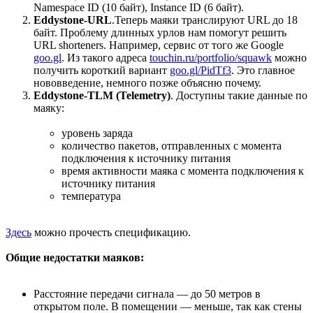
Namespace ID (10 байт), Instance ID (6 байт).
Eddystone-URL
.Теперь маяки транслируют URL до 18
байт. Проблему длинных урлов нам помогут решить
URL shorteners. Например, сервис от того же Google
goo.gl
. Из такого адреса
touchin.ru/portfolio/squawk
можно
получить короткий вариант
goo.gl/PidTf3
. Это главное
нововведение, немного позже объясню почему.
Eddystone-TLM (Telemetry)
. Доступны такие данные по
маяку:
уровень заряда
количество пакетов, отправленных с момента
подключения к источнику питания
время активности маяка с момента подключения к
источнику питания
температура
Здесь
можно прочесть спецификацию.
Общие недостатки маяков:
Расстояние передачи сигнала — до 50 метров в
открытом поле. В помещении — меньше, так как стены