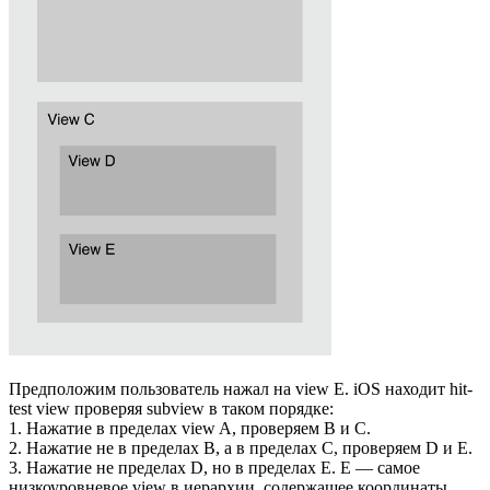
Предположим пользователь нажал на view E. iOS находит hit-
test view проверяя subview в таком порядке:
1. Нажатие в пределах view A, проверяем B и С.
2. Нажатие не в пределах B, а в пределах C, проверяем D и E.
3. Нажатие не пределах D, но в пределах E. E — самое
низкоуровневое view в иерархии, содержащее координаты