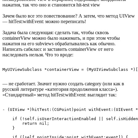
нажатия, так что оно и становится hit-test view
Зачем было все это повествование? А затем, что метод UIView
— hitTest:withEvent: можно переписать!
Задача была следующая: сделать так, чтобы сквозь
containerView можно было нажимать, и при этом чтобы
нажатия на его subviews обрабатывались как обычно.
Написать сабкласс и заставить containerView от него
наследовать нельзя. Что то вроде:
— не сработает. Значит нужно создать category (или как в
русской литературе «категория продолжения класса»).
«Стандартный» метод hitTest:withEvent: выглядит так:
- (UIView *)hitTest:(CGPoint)point withEvent:(UIEvent *
    if (!self.isUserInteractionEnabled || self.isHidden
        return nil;

    }

    if ([self pointInside:point withEvent:event]) {
