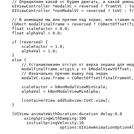
    // Определяем какой vc будем двигать, а какой умень
    UIViewController *modalVC = reversed ? fromtVC : to
    UIViewController *nonModalVC = reversed ? toVC : fr
    // В анимации мы или прячем под экран, или ставим н
    CGRect modalFinalFrame = reversed ? CGRectOffset(fi
    float scaleFactor = 0.0;

    float alphaVal = 0.0;

    if (reversed) {

        scaleFactor = 1.0;

        alphaVal = 1.0;

    }

    else {

        // Устанавливаем отступ от верха экрана для мод
        modalFinalFrame.origin.y += kModalViewYOffset;

        // Изначально прячем вьюху под экран

        modalVC.view.frame = CGRectOffset(finalFrameVC,
        scaleFactor = kNonModalViewMinScale;

        alphaVal = kNonModalViewMinAlpha;

        [containerView addSubview:toVC.view]; 

    }

    [UIView animateWithDuration:duration delay:0.0

         usingSpringWithDamping:100

          initialSpringVelocity:10

                        options:UIViewAnimationOptionAl