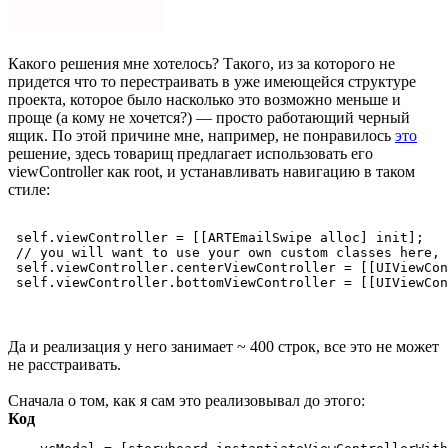
Какого решения мне хотелось? Такого, из за которого не
придется что то перестраивать в уже имеющейся структуре
проекта, которое было насколько это возможно меньше и
проще (а кому не хочется?) — просто работающий черный
ящик. По этой причине мне, например, не понравилось
это
решение, здесь товарищ предлагает использовать его
viewController как root, и устанавливать навигацию в таком
стиле:
 self.viewController = [[ARTEmailSwipe alloc] init];

 // you will want to use your own custom classes here, 
 self.viewController.centerViewController = [[UIViewCon
Да и реализация у него занимает ~ 400 строк, все это не может
не расстраивать.
Сначала о том, как я сам это реализовывал до этого:
Код