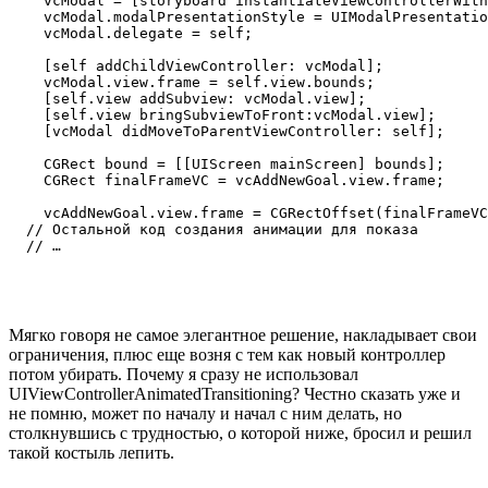
    vcModal = [storyboard instantiateViewControllerWith
    vcModal.modalPresentationStyle = UIModalPresentatio
    vcModal.delegate = self;

    [self addChildViewController: vcModal];

    vcModal.view.frame = self.view.bounds;

    [self.view addSubview: vcModal.view];

    [self.view bringSubviewToFront:vcModal.view];

    [vcModal didMoveToParentViewController: self];

    CGRect bound = [[UIScreen mainScreen] bounds];

    CGRect finalFrameVC = vcAddNewGoal.view.frame;

    vcAddNewGoal.view.frame = CGRectOffset(finalFrameVC
  // Остальной код создания анимации для показа

Мягко говоря не самое элегантное решение, накладывает свои
ограничения, плюс еще возня с тем как новый контроллер
потом убирать. Почему я сразу не использовал
UIViewControllerAnimatedTransitioning? Честно сказать уже и
не помню, может по началу и начал с ним делать, но
столкнувшись с трудностью, о которой ниже, бросил и решил
такой костыль лепить.