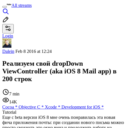
All streams
Login
Dalein
Feb 8 2016 at 12:24
Реализуем свой dropDown
ViewController (aka iOS 8 Mail app) в
200 строк
7 min
14K
Cocoa
*
Objective C
*
Xcode
*
Development for iOS
*
Tutorial
Еще с beta версии iOS 8 мне очень понравилась эта новая
фича приложения почты: при создании нового письма можно
просто смахнуть это окно вниз и продолжить работу на