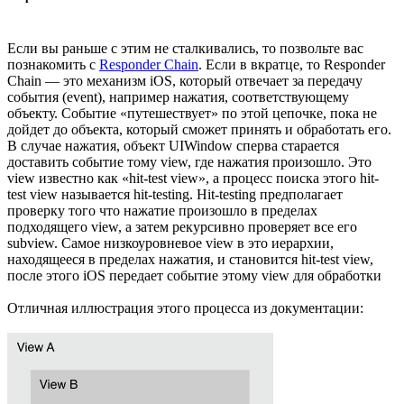
Если вы раньше с этим не сталкивались, то позвольте вас
познакомить с
Responder Chain
. Если в вкратце, то Responder
Chain — это механизм iOS, который отвечает за передачу
события (event), например нажатия, соответствующему
объекту. Событие «путешествует» по этой цепочке, пока не
дойдет до объекта, который сможет принять и обработать его.
В случае нажатия, объект UIWindow сперва старается
доставить событие тому view, где нажатия произошло. Это
view известно как «hit-test view», а процесс поиска этого hit-
test view называется hit-testing. Hit-testing предполагает
проверку того что нажатие произошло в пределах
подходящего view, а затем рекурсивно проверяет все его
subview. Самое низкоуровневое view в это иерархии,
находящееся в пределах нажатия, и становится hit-test view,
после этого iOS передает событие этому view для обработки
Отличная иллюстрация этого процесса из документации: