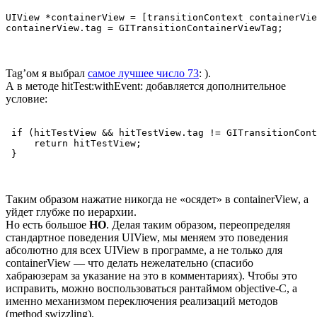
UIView *containerView = [transitionContext containerVie
Tag’ом я выбрал
самое лучшее число 73
: ).
А в методе hitTest:withEvent: добавляется дополнительное
условие:
 if (hitTestView && hitTestView.tag != GITransitionCont
     return hitTestView;

Таким образом нажатие никогда не «осядет» в containerView, а
уйдет глубже по иерархии.
Но есть большое
НО
. Делая таким образом, переопределяя
стандартное поведения UIView, мы меняем это поведения
абсолютно для всех UIView в программе, а не только для
containerView — что делать нежелательно (спасибо
хабраюзерам за указание на это в комментариях). Чтобы это
исправить, можно воспользоваться рантаймом objective-C, а
именно механизмом переключения реализаций методов
(method swizzling).