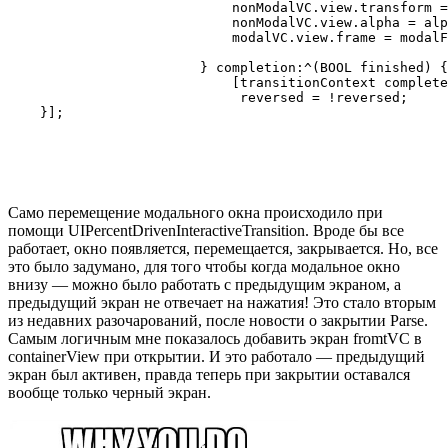
                            nonModalVC.view.transform =
                            nonModalVC.view.alpha = alp
                            modalVC.view.frame = modalF
                        } completion:^(BOOL finished) {

                            [transitionContext complete
                             reversed = !reversed;

Само перемещение модального окна происходило при
помощи UIPercentDrivenInteractiveTransition. Вроде бы все
работает, окно появляется, перемещается, закрывается. Но, все
это было задумано, для того чтобы когда модальное окно
внизу — можно было работать с предыдущим экраном, а
предыдущий экран не отвечает на нажатия! Это стало вторым
из недавних разочарований, после новости о закрытии Parse.
Самым логичным мне показалось добавить экран fromtVC в
containerView при открытии. И это работало — предыдущий
экран был активен, правда теперь при закрытии оставался
вообще только черный экран.