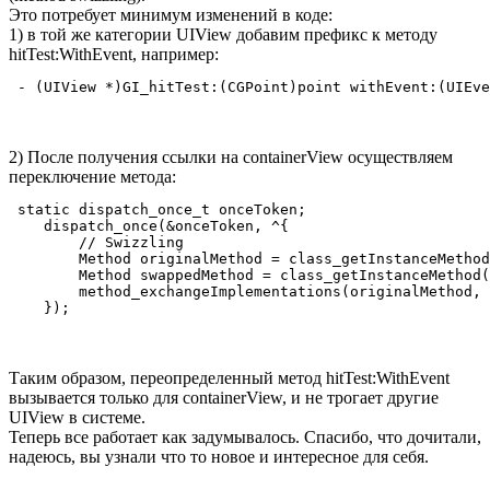
Это потребует минимум изменений в коде:
1) в той же категории UIView добавим префикс к методу
hitTest:WithEvent, например:
 - (UIView *)GI_hitTest:(CGPoint)point withEvent:(UIEve
2) После получения ссылки на containerView осуществляем
переключение метода:
 static dispatch_once_t onceToken;

    dispatch_once(&onceToken, ^{

        // Swizzling

        Method originalMethod = class_getInstanceMethod
        Method swappedMethod = class_getInstanceMethod(
        method_exchangeImplementations(originalMethod, 
Таким образом, переопределенный метод hitTest:WithEvent
вызывается только для containerView, и не трогает другие
UIView в системе.
Теперь все работает как задумывалось. Спасибо, что дочитали,
надеюсь, вы узнали что то новое и интересное для себя.