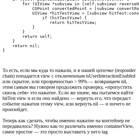
        for (UIView *subview in [self.subviews reverseO
            CGPoint convertedPoint = [subview convertPo
            UIView *hitTestView = [subview hitTest:conv
		if (hitTestView) {

                   return hitTestView;

            }

        }

        return self;

    }

    return nil;

То есть, если мы куда то нажали, и в нашей цепочке (responder
chain) попадается view с отключенным isUserInteractionEnabled
или скрытое, или прозрачностью > 99% — возвращаем nil,
этим самым мы говорим продолжить проверку, «пропустить
сквозь себя» это нажатие. Если же иначе, мы пытаемся найти
hitTest view и если оно найдено — вернуть его, что передаст
событие нажатия этому view, или вернуть nil — и ничего не
произойдет.
Теперь как сделать, чтобы именно нажатие на контейнер не
передавалось? Нужно как-то различать именно containerView,
самое простое — это просто выставить у него tag