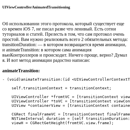
UIViewControllerAnimatedTransitioning
Об использовании этого протокола, который существует еще
со времен iOS 7, не писал разве что ленивый. Есть сотни
туториалов и статей. Прелесть в том, что сам протокол очень
простой. Вам нужно реализовать всего 2 обязательных метода:
transitionDuration: — в котором возвращается время анимации,
и animateTransition: в котором сама анимация
вьюКонтроллеров и происходит. Ничего проще, верно? Думал
я. И вот метод анимации радостно написан:
animateTransition:
- (void)animateTransition:(id <UIViewControllerContextT
    self.transitionContext = transitionContext;

    UIViewController *fromtVC = [transitionContext view
    UIViewController *toVC = [transitionContext viewCon
    UIView *containerView = [transitionContext containe
    CGRect finalFrameVC = [transitionContext finalFrame
    NSTimeInterval duration = [self transitionDuration:
    viewH = CGRectGetHeight(fromtVC.view.frame);
