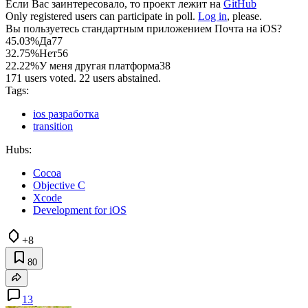
Если Вас заинтересовало, то проект лежит на
GitHub
Only registered users can participate in poll.
Log in
, please.
Вы пользуетесь стандартным приложением Почта на iOS?
45.03%
Да
77
32.75%
Нет
56
22.22%
У меня другая платформа
38
171 users voted. 22 users abstained.
Tags:
ios разработка
transition
Hubs:
Cocoa
Objective C
Xcode
Development for iOS
+8
80
13