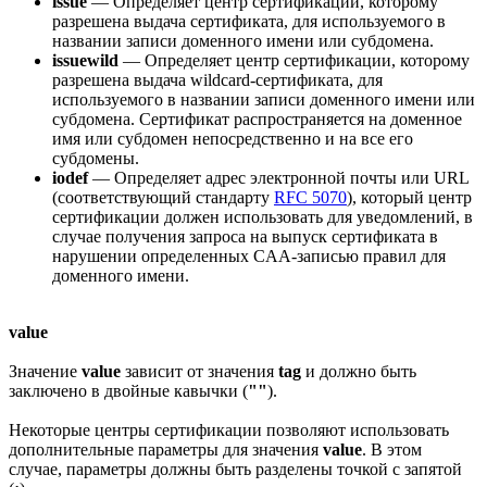
issue
— Определяет центр сертификации, которому
разрешена выдача сертификата, для используемого в
названии записи доменного имени или субдомена.
issuewild
— Определяет центр сертификации, которому
разрешена выдача wildcard-сертификата, для
используемого в названии записи доменного имени или
субдомена. Сертификат распространяется на доменное
имя или субдомен непосредственно и на все его
субдомены.
iodef
— Определяет адрес электронной почты или URL
(соответствующий стандарту
RFC 5070
), который центр
сертификации должен использовать для уведомлений, в
случае получения запроса на выпуск сертификата в
нарушении определенных CAA-записью правил для
доменного имени.
value
Значение
value
зависит от значения
tag
и должно быть
заключено в двойные кавычки (
""
).
Некоторые центры сертификации позволяют использовать
дополнительные параметры для значения
value
. В этом
случае, параметры должны быть разделены точкой с запятой