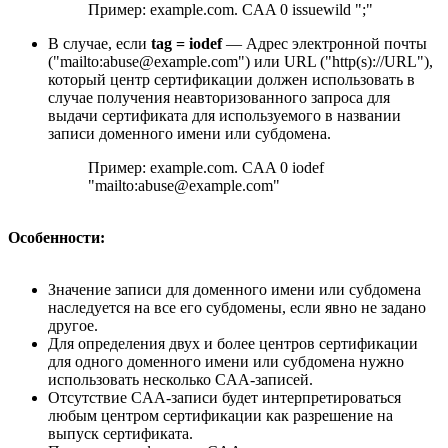
Пример: example.com. CAA 0 issuewild ";"
В случае, если
tag = iodef
— Адрес электронной почты
("mailto:abuse@example.com") или URL ("http(s)://URL"),
который центр сертификации должен использовать в
случае получения неавторизованного запроса для
выдачи сертификата для используемого в названии
записи доменного имени или субдомена.
Пример: example.com. CAA 0 iodef
"mailto:abuse@example.com"
Особенности:
Значение записи для доменного имени или субдомена
наследуется на все его субдомены, если явно не задано
другое.
Для определения двух и более центров сертификации
для одного доменного имени или субдомена нужно
использовать несколько CAA-записей.
Отсутствие CAA-записи будет интерпретироваться
любым центром сертификации как разрешение на
выпуск сертификата.