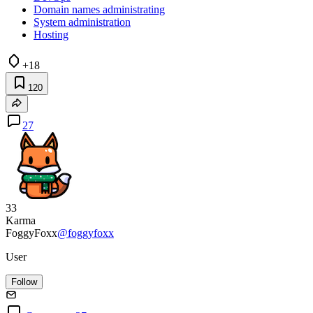
Domain names administrating
System administration
Hosting
+18
120
27
33
Karma
FoggyFoxx
@foggyfoxx
User
Follow