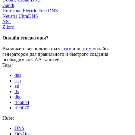
Gandi
Hurricane Electric Free DNS
Neustar UltraDNS
NS1
Zilore
Онлайн генераторы?
Вы можете воспользоваться
этим
или
этим
онлайн-
генератором для правильного и быстрого создания
необходимых CAA-записей.
Tags:
dns
caa
ssl
tls
dig
rfc6844
rfc5070
Hubs:
DNS
DevOps