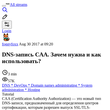
All streams
Login
foggyfoxx
Aug 30 2017 at 09:20
DNS-запись CAA. Зачем нужна и как
использовать?
3 min
57K
DNS
*
DevOps
*
Domain names administrating
*
System
administration
*
Hosting
Tutorial
CAA (Certification Authority Authorization) — это новый тип
DNS-записи, предназначенный для определения центров
сертификации, которым разрешен выпуск SSL/TLS-