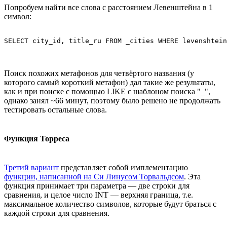
Попробуем найти все слова с расстоянием Левенштейна в 1
символ:
SELECT city_id, title_ru FROM _cities WHERE levenshtein
Поиск похожих метафонов для четвёртого названия (у
которого самый короткий метафон) дал такие же результаты,
как и при поиске с помощью LIKE с шаблоном поиска "_",
однако занял ~66 минут, поэтому было решено не продолжать
тестировать остальные слова.
Функция Торреса
Третий вариант
представляет собой имплементацию
функции, написанной на Си Линусом Торвальдсом
. Эта
функция принимает три параметра — две строки для
сравнения, и целое число INT — верхняя граница, т.е.
максимальное количество символов, которые будут браться с
каждой строки для сравнения.