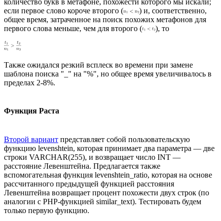
количество букв в метафоне, похожести которого мы искали;
если первое слово короче второго (
) и, соответственно,
общее время, затраченное на поиск похожих метафонов для
первого слова меньше, чем для второго (
), то
Также ожидался резкий всплеск во времени при замене
шаблона поиска "_" на "%", но общее время увеличивалось в
пределах 2-8%.
Функция Раста
Второй вариант
представляет собой пользовательскую
функцию levenshtein, которая принимает два параметра — две
строки VARCHAR(255), и возвращает число INT —
расстояние Левенштейна. Предлагается также
вспомогательная функция levenshtein_ratio, которая на основе
рассчитанного предыдущей функцией расстояния
Левенштейна возвращает процент похожести двух строк (по
аналогии с PHP-функцией similar_text). Тестировать будем
только первую функцию.