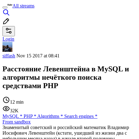
All streams
Login
siffash
Nov 15 2017 at 08:41
Расстояние Левенштейна в MySQL и
алгоритмы нечёткого поиска
средствами PHP
12 min
32K
MySQL
*
PHP
*
Algorithms
*
Search engines
*
From sandbox
Знаменитый советский и российский математик Владимир
Иосифович Левенштейн (кстати, ушедший из жизни два с
небольшим месяца назад) в начале второй половины