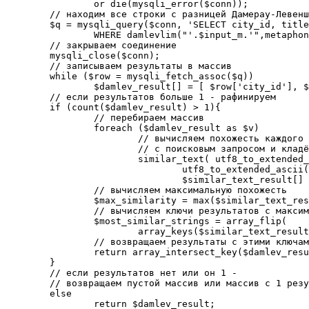
		or die(mysqli_error($conn));

	// находим все строки с разницей Дамерау-Левенштейна 0 или 1

	$q = mysqli_query($conn, 'SELECT city_id, title_ru FROM _cities 

		WHERE damlevlim("'.$input_m.'",metaphone,20)<2');

	// закрываем соединение

	mysqli_close($conn);

	// записываем результаты в массив

	while ($row = mysqli_fetch_assoc($q))

		$damlev_result[] = [ $row['city_id'], $row['title_ru'] ];

	// если результатов больше 1 - рафинируем

	if (count($damlev_result) > 1){

	 	// перебираем массив

		foreach ($damlev_result as $v)

	 	 	// вычисляем похожесть каждого результата

	 	 	// с поисковым запросом и кладём её в массив

			similar_text( utf8_to_extended_ascii($input,$charMap),

				utf8_to_extended_ascii($v[1],$charMap),

				$similar_text_result[] );

		// вычисляем максимальную похожесть

		$max_similarity = max($similar_text_result);

		// вычисляем ключи результатов с максимальной похожестью

		$most_similar_strings = array_flip( 

	 	 	array_keys($similar_text_result, $max_similarity) );

		// возвращаем результаты с этими ключами

		return array_intersect_key($damlev_result,$most_similar_strings);

	}

	// если результатов нет или он 1 - 

	// возвращаем пустой массив или массив с 1 результатом

	else

		return $damlev_result;
