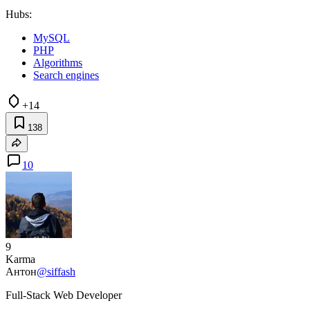
Hubs:
MySQL
PHP
Algorithms
Search engines
+14
138
10
9
Karma
Антон
@siffash
Full-Stack Web Developer