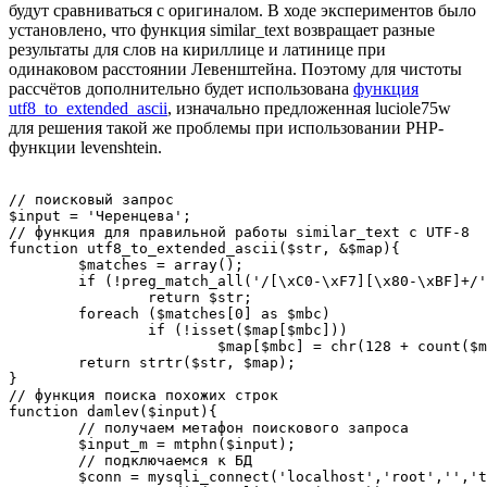
будут сравниваться с оригиналом. В ходе экспериментов было
установлено, что функция similar_text возвращает разные
результаты для слов на кириллице и латинице при
одинаковом расстоянии Левенштейна. Поэтому для чистоты
рассчётов дополнительно будет использована
функция
utf8_to_extended_ascii
, изначально предложенная luciole75w
для решения такой же проблемы при использовании PHP-
функции levenshtein.
// поисковый запрос

$input = 'Черенцева';

// функция для правильной работы similar_text с UTF-8

function utf8_to_extended_ascii($str, &$map){

	$matches = array();

	if (!preg_match_all('/[\xC0-\xF7][\x80-\xBF]+/', $str, $matches))

		return $str;

	foreach ($matches[0] as $mbc)

		if (!isset($map[$mbc]))

			$map[$mbc] = chr(128 + count($map));

	return strtr($str, $map);

}

// функция поиска похожих строк

function damlev($input){

	// получаем метафон поискового запроса

	$input_m = mtphn($input);

	// подключаемся к БД 

	$conn = mysqli_connect('localhost','root','','test')
