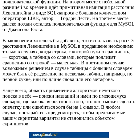
пользовательской функции. На втором месте с небольшой
разницей во времени идёт примитивная имитация расстояния
Левенштейна в виде SQL-запроса с большим количеством
операторов LIKE, автор — Гордон Лести. На третьем месте
далеко позади осталась пользовательская функция для MySQL
от Джейсона Раста.
В заключении хотелось бы добавить, что использовать рассчёт
расстояния Левенштейна в MySQL в продакшене необходимо
только в случаях, когда строка, с которой нужно сравнивать,
— короткая, а таблица со словами, которые подлежат
сравнению со строкой — маленькая. В противном случае
возможным решением в случае таблицы с большим словарём
может быть её разделение на несколько таблиц, например, по
первой букве, или по длине слова или его метафона.
Чаще всего, область применения алгоритмов нечёткого
поиска в вебе — поиски названий и имён по имеющемуся
словарю, где высока вероятность того, что юзер может сделать
опечатку или ошибиться хотя бы на 1 символ. В любом
случае, постарайтесь предусмотреть, чтобы предлагаемые
вашим скриптом варианты не становились объектом
скриншотов: