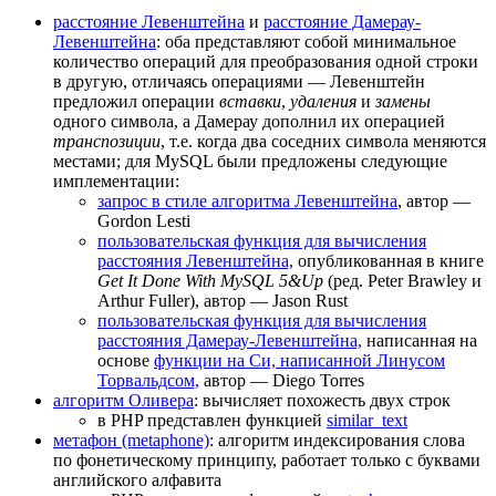
расстояние Левенштейна
и
расстояние Дамерау-
Левенштейна
: оба представляют собой минимальное
количество операций для преобразования одной строки
в другую, отличаясь операциями — Левенштейн
предложил операции
вставки
,
удаления
и
замены
одного символа, а Дамерау дополнил их операцией
транспозиции
, т.е. когда два соседних символа меняются
местами; для MySQL были предложены следующие
имплементации:
запрос в стиле алгоритма Левенштейна
, автор —
Gordon Lesti
пользовательская функция для вычисления
расстояния Левенштейна,
опубликованная в книге
Get It Done With MySQL 5&Up
(ред. Peter Brawley и
Arthur Fuller), автор — Jason Rust
пользовательская функция для вычисления
расстояния Дамерау-Левенштейна,
написанная на
основе
функции на Си, написанной Линусом
Торвальдсом,
автор — Diego Torres
алгоритм Оливера
: вычисляет похожесть двух строк
в PHP представлен функцией
similar_text
метафон (metaphone)
: алгоритм индексирования слова
по фонетическому принципу, работает только с буквами
английского алфавита