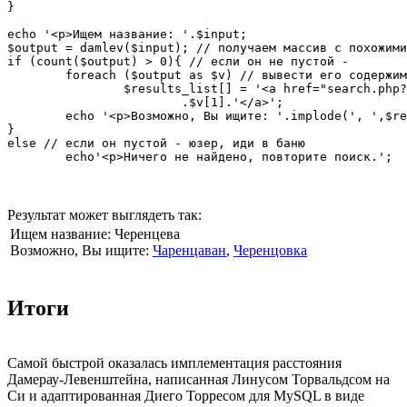
}

echo '<p>Ищем название: '.$input;

$output = damlev($input); // получаем массив с похожими
if (count($output) > 0){ // если он не пустой - 

	foreach ($output as $v) // вывести его содержимое в виде ссылок

		$results_list[] = '<a href="search.php?id='.$v[0].'">'

			.$v[1].'</a>';

	echo '<p>Возможно, Вы ищите: '.implode(', ',$results_list);

}

else // если он пустой - юзер, иди в баню

Результат может выглядеть так:
Ищем название: Черенцева
Возможно, Вы ищите:
Чаренцаван
,
Черенцовка
Итоги
Самой быстрой оказалась имплементация расстояния
Дамерау-Левенштейна, написанная Линусом Торвальдсом на
Си и адаптированная Диего Торресом для MySQL в виде