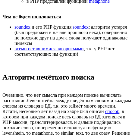
в PHP представлен функцией
metaphone
Чем не будем пользоваться
soundex
и его PHP функция
soundex
: алгоритм устарел
(был предложен в начале прошлого века), совершенно
не похожие друг на друга слова получают одинаковые
индексы
всеми оставшимися алгоритмами
, т.к. у PHP нет
соответствующих им функций
Алгоритм нечёткого поиска
Очевидно, что нет смысла при каждом поиске вычислять
расстояние Левенштейна между введённым словом и каждым
словом из словаря в БД, т.к. это займёт много времени.
Кстати, несколько лет назад на хабре был описан
способ
, в
котором при каждом поиске весь словарь из БД загонялся в
PHP-массив, транслитерировался, и дальше подбирались
похожие слова, попеременно используя то функцию
levenshtein, то metaphone, то similar_text, то две сразу. Решение