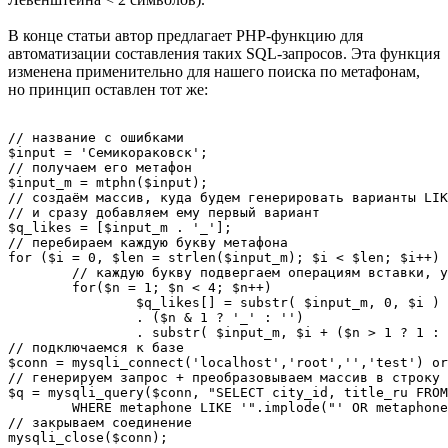
В конце статьи автор предлагает PHP-функцию для
автоматизации составления таких SQL-запросов. Эта функция
изменена применительно для нашего поиска по метафонам,
но принцип оставлен тот же:
// название с ошибками

$input = 'Семикораковск';

// получаем его метафон

$input_m = mtphn($input);

// создаём массив, куда будем генерировать варианты LIK
// и сразу добавляем ему первый вариант

$q_likes = [$input_m . '_'];

// перебираем каждую букву метафона

for ($i = 0, $len = strlen($input_m); $i < $len; $i++)

	// каждую букву подвергаем операциям вставки, удаления и замены

	for($n = 1; $n < 4; $n++)

		$q_likes[] = substr( $input_m, 0, $i ) 

		. ($n & 1 ? '_' : '') 

		. substr( $input_m, $i + ($n > 1 ? 1 : 0) );

// подключаемся к базе

$conn = mysqli_connect('localhost','root','','test') or
// генерируем запрос + преобразовываем массив в строку 
$q = mysqli_query($conn, "SELECT city_id, title_ru FROM
	WHERE metaphone LIKE '".implode("' OR metaphone LIKE '",$q_likes)."'");

// закрываем соединение

mysqli_close($conn);
