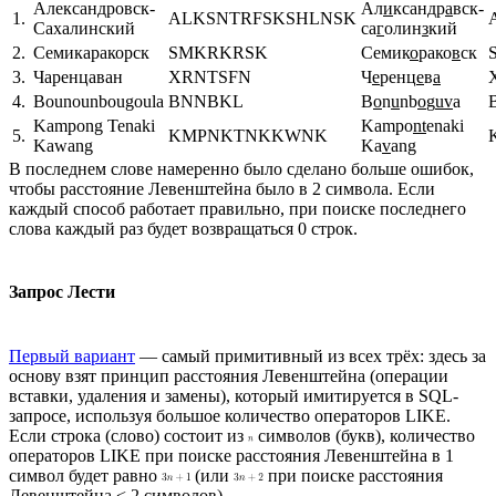
Александровск-
Ал
и
ксандр
а
вск-
1.
ALKSNTRFSKSHLNSK
Сахалинский
са
г
олин
з
кий
2.
Семикаракорск
SMKRKRSK
Семик
о
рако
в
ск
3.
Чаренцаван
XRNTSFN
Ч
е
ренц
е
в
а
4.
Bounounbougoula
BNNBKL
B
o
n
u
nb
o
g
uv
a
Kampong Tenaki
Kampo
nt
enaki
5.
KMPNKTNKKWNK
Kawang
Ka
v
ang
В последнем слове намеренно было сделано больше ошибок,
чтобы расстояние Левенштейна было в 2 символа. Если
каждый способ работает правильно, при поиске последнего
слова каждый раз будет возвращаться 0 строк.
Запрос Лести
Первый вариант
— самый примитивный из всех трёх: здесь за
основу взят принцип расстояния Левенштейна (операции
вставки, удаления и замены), который имитируется в SQL-
запросе, используя большое количество операторов LIKE.
Если строка (слово) состоит из
символов (букв), количество
операторов LIKE при поиске расстояния Левенштейна в 1
символ будет равно
(или
при поиске расстояния
Левенштейна < 2 символов).