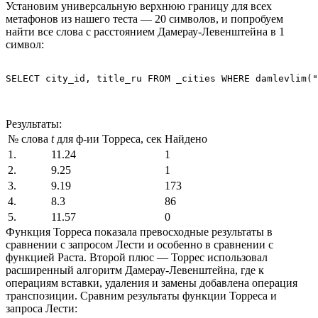
Установим универсальную верхнюю границу для всех
метафонов из нашего теста — 20 символов, и попробуем
найти все слова с расстоянием Дамерау-Левенштейна в 1
символ:
SELECT city_id, title_ru FROM _cities WHERE damlevlim("
Результаты:
№ слова
t
для ф-ии Торреса, сек
Найдено
1.
11.24
1
2.
9.25
1
3.
9.19
173
4.
8.3
86
5.
11.57
0
Функция Торреса показала превосходные результаты в
сравнении с запросом Лести и особенно в сравнении с
функцией Раста. Второй плюс — Торрес использовал
расширенный алгоритм Дамерау-Левенштейна, где к
операциям вставки, удаления и замены добавлена операция
транспозиции. Сравним результаты функции Торреса и
запроса Лести: