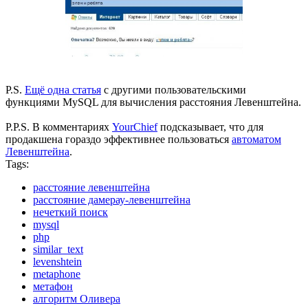
P.S.
Ещё одна статья
с другими пользовательскими
функциями MySQL для вычисления расстояния Левенштейна.
P.P.S. В комментариях
YourChief
подсказывает, что для
продакшена гораздо эффективнее пользоваться
автоматом
Левенштейна
.
Tags:
расстояние левенштейна
расстояние дамерау-левенштейна
нечеткий поиск
mysql
php
similar_text
levenshtein
metaphone
метафон
алгоритм Оливера