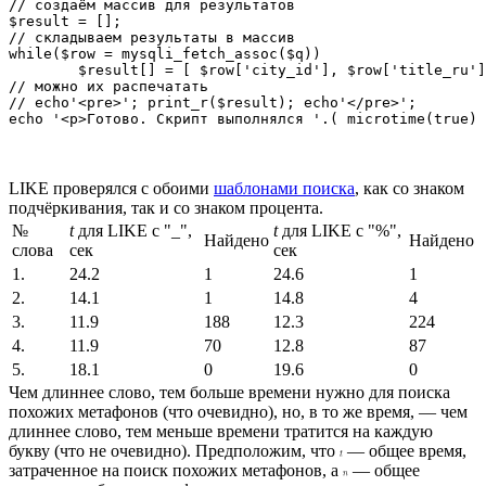
// создаём массив для результатов

$result = [];

// складываем результаты в массив

while($row = mysqli_fetch_assoc($q))

	$result[] = [ $row['city_id'], $row['title_ru'] ];

// можно их распечатать

// echo'<pre>'; print_r($result); echo'</pre>';

LIKE проверялся с обоими
шаблонами поиска
, как со знаком
подчёркивания, так и со знаком процента.
№
t
для LIKE с "_",
t
для LIKE с "%",
Найдено
Найдено
слова
сек
сек
1.
24.2
1
24.6
1
2.
14.1
1
14.8
4
3.
11.9
188
12.3
224
4.
11.9
70
12.8
87
5.
18.1
0
19.6
0
Чем длиннее слово, тем больше времени нужно для поиска
похожих метафонов (что очевидно), но, в то же время, — чем
длиннее слово, тем меньше времени тратится на каждую
букву (что не очевидно). Предположим, что
— общее время,
затраченное на поиск похожих метафонов, а
— общее