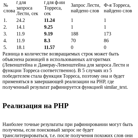
t
для
t
для ф-ии
№
Запрос Лести,
Ф-я Торреса,
запроса
Торреса,
слова
найдено слов
найдено слов
Лести, сек
сек
1.
24.2
11.24
1
1
2.
14.1
9.25
1
1
3.
11.9
9.19
188
173
4.
11.9
8.3
70
86
5.
18.1
11.57
0
0
Разница в количестве возвращаемых строк может быть
объяснена разницей в использованных алгоритмах
(Левенштейна и Дамерау-Левенштейна для запроса Лести и
функции Торреса соответственно). В 5 случаях из 5
победителем стала функция Торреса, поэтому она и будет
применяться в завершающей реализации на PHP, где
полученный результат рафинируется функцией similar_text.
Реализация на PHP
Наиболее точные результаты при рафинировании могут быть
получены, если поисковый запрос не будет
транслитерироваться, т.е. после получения похожих слов они