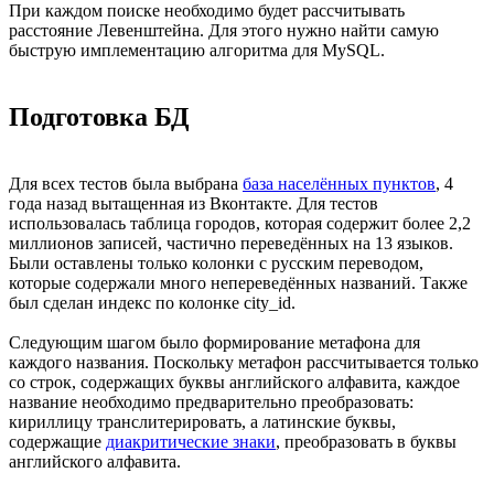
При каждом поиске необходимо будет рассчитывать
расстояние Левенштейна. Для этого нужно найти самую
быструю имплементацию алгоритма для MySQL.
Подготовка БД
Для всех тестов была выбрана
база населённых пунктов
, 4
года назад вытащенная из Вконтакте. Для тестов
использовалась таблица городов, которая содержит более 2,2
миллионов записей, частично переведённых на 13 языков.
Были оставлены только колонки с русским переводом,
которые содержали много непереведённых названий. Также
был сделан индекс по колонке city_id.
Следующим шагом было формирование метафона для
каждого названия. Поскольку метафон рассчитывается только
со строк, содержащих буквы английского алфавита, каждое
название необходимо предварительно преобразовать:
кириллицу транслитерировать, а латинские буквы,
содержащие
диакритические знаки
, преобразовать в буквы
английского алфавита.