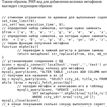
Таким образом, PHP-код для добавления колонки метафонов
выглядит следующим образом:
// отменяем ограничения по времени для выполнения скрип
set_time_limit(0);

ini_set('max_execution_time', 0);

// определяем набор символов, которые нужно заменить

$from = ['а', 'б', 'в', 'г', 'д', 'е', 'ё',  'ж',  'з',
// определяем набор символов, на которые нужно заменить

$to   = ['a', 'b', 'v', 'g', 'd', 'e', 'yo', 'zh', 'z',
// пишем функцию получения метафона

function mtphn($s){

	// переводим в нижний регистр и делаем замены

	return metaphone( str_replace($from, $to, mb_strtolower($s)) );

}

// устанавливаем соединение с БД

$conn = mysqli_connect('localhost','root','','test') or
// добавляем в таблицу колонку для метафона

mysqli_query($conn, "ALTER TABLE _cities ADD COLUMN met
// получаем все названия и их id

$q = mysqli_query($conn, "SELECT city_id, title_ru FROM
while ($row = mysqli_fetch_assoc($q))

	// находим метафон и записываем его в таблицу

	mysqli_query($conn, "UPDATE _cities 

		SET metaphone='".mtphn($row['title_ru'])."' 

		WHERE city_id=".$row['city_id']);

mysqli_close($conn);

// в конце показываем сколько секунд выполнялся скрипт
