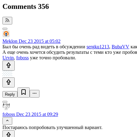
Comments
356
Meklon
Dec 23 2015 at 05:02
Был бы очень рад видеть в обсуждении
sergku1213
,
BubaVV
как
А еще очень хочется обсудить результаты с теми кто уже проб
Urvin
,
foboss
уже точно пробовали.
Reply
foboss
Dec 23 2015 at 09:29
Постараюсь попробовать улучшенный вариант.