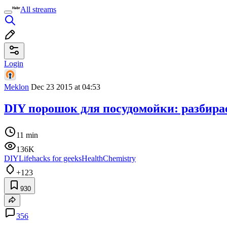
All streams
Login
Meklon
Dec 23 2015 at 04:53
DIY порошок для посудомойки: разбир
11 min
136K
DIY
Lifehacks for geeks
Health
Chemistry
+123
930
356