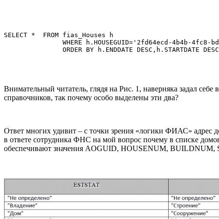
SELECT *  FROM fias_Houses h 

               WHERE h.HOUSEGUID='2fd64ecd-4b4b-4fc8-bd
Внимательный читатель, глядя на Рис. 1, наверняка задал себ
справочников, так почему особо выделены эти два?
Ответ многих удивит – с точки зрения «логики ФИАС» адрес 
в ответе сотрудника ФНС на мой вопрос почему в списке домов
обеспечивают значения AOGUID, HOUSENUM, BUILDNUM,