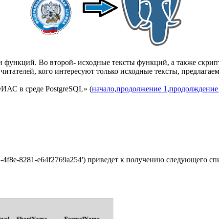
 функций. Во второй- исходные тексты функций, а также скрип
з читателей, кого интересуют только исходные тексты, предлага
ФИАС в среде PostgreSQL» (
начало
,
продолжение 1
,
продолждение
d-4f8e-8281-e64f2769a254') приведет к получению следующего сп