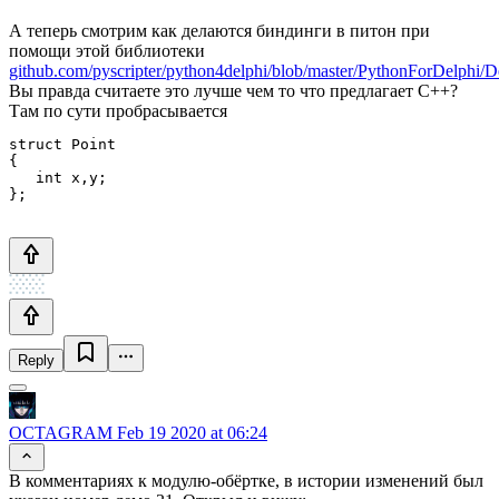
А теперь смотрим как делаются биндинги в питон при
помощи этой библиотеки
github.com/pyscripter/python4delphi/blob/master/PythonForDelphi
Вы правда считаете это лучше чем то что предлагает С++?
Там по сути пробрасывается
struct Point

{

   int x,y;

Reply
OCTAGRAM
Feb 19 2020 at 06:24
В комментариях к модулю-обёртке, в истории изменений был