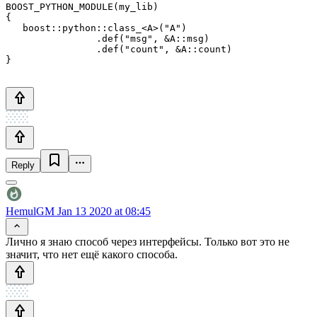
BOOST_PYTHON_MODULE(my_lib)

{

   boost::python::class_<A>("A")

		.def("msg", &A::msg)

		.def("count", &A::count)

Reply
HemulGM
Jan 13 2020 at 08:45
Лично я знаю способ через интерфейсы. Только вот это не
значит, что нет ещё какого способа.