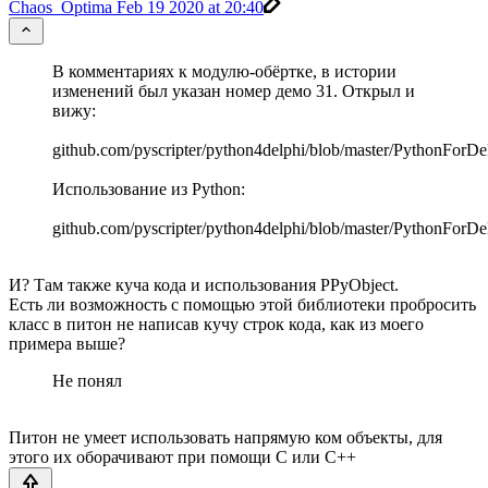
Chaos_Optima
Feb 19 2020 at 20:40
В комментариях к модулю-обёртке, в истории
изменений был указан номер демо 31. Открыл и
вижу:
github.com/pyscripter/python4delphi/blob/master/PythonFor
Использование из Python:
github.com/pyscripter/python4delphi/blob/master/PythonForD
И? Там также куча кода и использования PPyObject.
Есть ли возможность с помощью этой библиотеки пробросить
класс в питон не написав кучу строк кода, как из моего
примера выше?
Не понял
Питон не умеет использовать напрямую ком объекты, для
этого их оборачивают при помощи С или С++