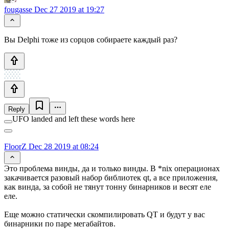
fougasse
Dec 27 2019 at 19:27
Вы Delphi тоже из сорцов собираете каждый раз?
Reply
UFO landed and left these words here
FloorZ
Dec 28 2019 at 08:24
Это проблема винды, да и только винды. В *nix операционах
закачивается разовый набор библиотек qt, а все приложения,
как винда, за собой не тянут тонну бинарников и весят еле
еле.
Еще можно статически скомпилировать QT и будут у вас
бинарники по паре мегабайтов.