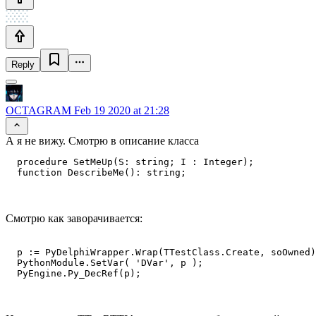
Reply
OCTAGRAM
Feb 19 2020 at 21:28
А я не вижу. Смотрю в описание класса
  procedure SetMeUp(S: string; I : Integer);

  function DescribeMe(): string;
Смотрю как заворачивается:
  p := PyDelphiWrapper.Wrap(TTestClass.Create, soOwned)
  PythonModule.SetVar( 'DVar', p );

  PyEngine.Py_DecRef(p);