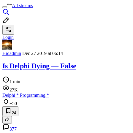
All streams
Login
Hidadmin
Dec 27 2019 at 06:14
Is Delphi Dying — False
1 min
27K
Delphi
*
Programming
*
+50
24
377