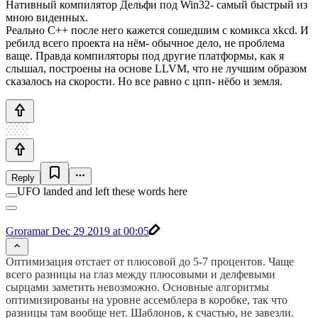
Нативный компилятор Дельфи под Win32- самый быстрый из
мною виденных.
Реально С++ после него кажется сошедшим с комикса xkcd. И
ребилд всего проекта на нём- обычное дело, не проблема
ваще. Правда компиляторы под другие платформы, как я
слышал, построены на основе LLVM, что не лучшим образом
сказалось на скорости. Но все равно с цпп- нёбо и земля.
Reply
UFO landed and left these words here
Groramar
Dec 29 2019 at 00:05
Оптимизация отстает от плюсовой до 5-7 процентов. Чаще
всего разницы на глаз между плюсовыми и делфевыми
сырцами заметить невозможно. Основные алгоритмы
оптимизированы на уровне ассемблера в коробке, так что
разницы там вообще нет. Шаблонов, к счастью, не завезли.