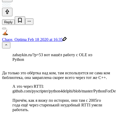
Reply
Chaos_Optima
Feb 18 2020 at 16:35
zabaykin.ru/?p=53 вот нашёл работу с OLE из
Python
Да только это обёртка над ком, там используется не сама ком
библиотека, она завраплена скорее всего через тот же С++.
А это через RTTI:
github.com/pyscripter/python4delphi/blob/master/PythonForD
Причём, как я вижу по истории, они там с 2005го
года ещё через старенький неудобный RTTI умели
работать.