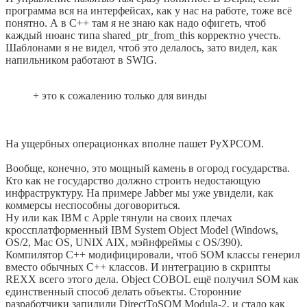
программа вся на интерфейсах, как у нас на работе, тоже всё
понятно. А в C++ там я не знаю как надо офигеть, чтоб
каждый нюанс типа shared_ptr_from_this корректно учесть.
Шаблонами я не видел, чтоб это делалось, зато видел, как
напильником работают в SWIG.
+ это к сожалению только для винды
На ущербных операционках вполне пашет PyXPCOM.
Вообще, конечно, это мощный камень в огород государства.
Кто как не государство должно строить недостающую
инфраструктуру. На примере Jabber мы уже увидели, как
коммерсы неспособны договориться.
Ну или как IBM с Apple тянули на своих плечах
кроссплатформенный IBM System Object Model (Windows,
OS/2, Mac OS, UNIX AIX, мэйнфреймы с OS/390).
Компилятор C++ модифицировали, чтоб SOM классы генерил
вместо обычных C++ классов. И интеграцию в скрипты
REXX всего этого дела. Object COBOL ещё получил SOM как
единственный способ делать объекты. Сторонние
разработчики запилили DirectToSOM Modula-2, и стало как