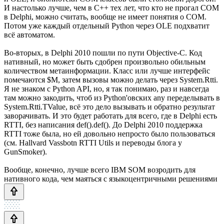
И настолько лучше, чем в C++ тех лет, что кто не прогал COM
в Delphi, можно считать, вообще не имеет понятия о COM.
Потом уже каждый отдельный Python через OLE подхватит
всё автоматом.
Во-вторых, в Delphi 2010 пошли по пути Objective-C. Код
нативный, но может быть сдобрен произвольно обильным
количеством метаинформации. Класс или лучше интерфейс
помечаются $M, затем вызовы можно делать через System.Rtti.
Я не знаком с Python API, но, я так понимаю, раз и навсегда
там можно закодить, чтоб из Python'овских any переделывать в
System.Rtti.TValue, всё это дело вызывать и обратно результат
заворачивать. И это будет работать для всего, где в Delphi есть
RTTI, без написания def().def(). До Delphi 2010 поддержка
RTTI тоже была, но ей довольно непросто было пользоваться
(см. Hallvard Vassbotn RTTI Utils и переводы блога у
GunSmoker).
Вообще, конечно, лучше всего IBM SOM возродить для
нативного кода, чем маяться с языкоцентричными решениями