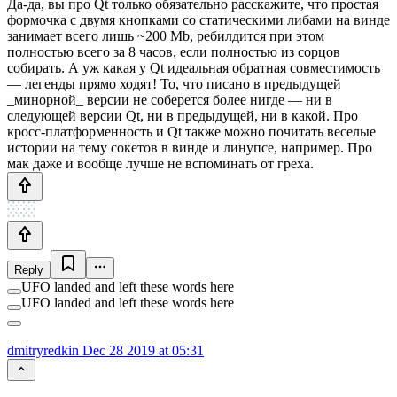
Да-да, вы про Qt только обязательно расскажите, что простая
формочка с двумя кнопками со статическими либами на винде
занимает всего лишь ~200 Mb, ребилдится при этом
полностью всего за 8 часов, если полностью из сорцов
собирать. А уж какая у Qt идеальная обратная совместимость
— легенды прямо ходят! То, что писано в предыдущей
_минорной_ версии не соберется более нигде — ни в
следующей версии Qt, ни в предыдущей, ни в какой. Про
кросс-платформенность и Qt также можно почитать веселые
истории на тему сокетов в винде и линупсе, например. Про
мак даже и вообще лучше не вспоминать от греха.
Reply
UFO landed and left these words here
UFO landed and left these words here
dmitryredkin
Dec 28 2019 at 05:31