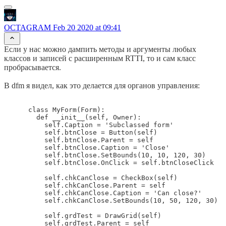
OCTAGRAM
Feb 20 2020 at 09:41
Если у нас можно дампить методы и аргументы любых
классов и записей с расширенным RTTI, то и сам класс
пробрасывается.
В dfm я видел, как это делается для органов управления:
      class MyForm(Form):

        def __init__(self, Owner):

          self.Caption = 'Subclassed form'

          self.btnClose = Button(self)

          self.btnClose.Parent = self

          self.btnClose.Caption = 'Close'

          self.btnClose.SetBounds(10, 10, 120, 30)

          self.btnClose.OnClick = self.btnCloseClick

          self.chkCanClose = CheckBox(self)

          self.chkCanClose.Parent = self

          self.chkCanClose.Caption = 'Can close?'

          self.chkCanClose.SetBounds(10, 50, 120, 30)

          self.grdTest = DrawGrid(self)

          self.grdTest.Parent = self
