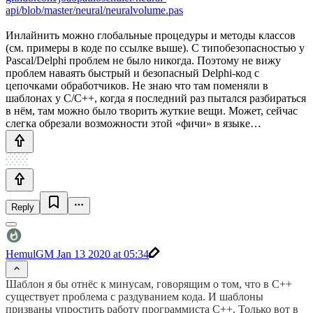
api/blob/master/neural/neuralvolume.pas
Инлайнить можно глобальные процедуры и методы классов
(см. примеры в коде по ссылке выше). С типобезопасностью у
Pascal/Delphi проблем не было никогда. Поэтому не вижу
проблем наваять быстрый и безопасный Delphi-код c
цепочками обработчиков. Не знаю что там поменяли в
шаблонах у С/С++, когда я последний раз пытался разбираться
в нём, там можно было творить жуткие вещи. Может, сейчас
слегка обрезали возможности этой «фичи» в языке…
Reply
HemulGM
Jan 13 2020 at 05:34
Шаблон я бы отнёс к минусам, говорящим о том, что в C++
существует проблема с раздуванием кода. И шаблоны
призваны упростить работу программиста C++. Только вот в