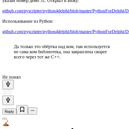
указан номер демо 31. Открыл и вижу:
github.com/pyscripter/python4delphi/blob/master/PythonForDelph
Использование из Python:
github.com/pyscripter/python4delphi/blob/master/PythonForDelph
Да только это обёртка над ком, там используется
не сама ком библиотека, она завраплена скорее
всего через тот же С++.
Не понял
Reply