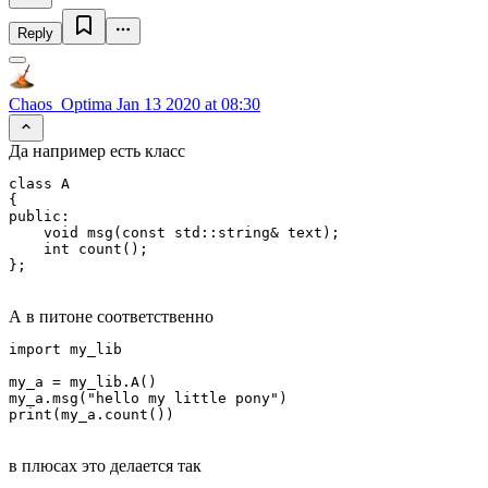
Reply
Chaos_Optima
Jan 13 2020 at 08:30
Да например есть класс
class A

{

public:

    void msg(const std::string& text);

    int count();

А в питоне соответственно
import my_lib

my_a = my_lib.A()

my_a.msg("hello my little pony")

в плюсах это делается так