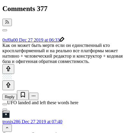
Comments
377
0xf0a00
Dec 27 2019 at 06:33
Как он может быть мертв если он единственный кто
кросплатформенный и на реально все платформы может
нативно + человеческий редактор и конструктор + кодовая
база и офигенная обратная совместимость.
Reply
UFO landed and left these words here
tronix286
Dec 27 2019 at 07:40