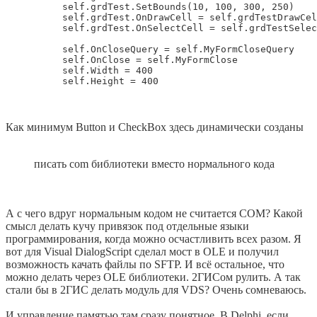
          self.grdTest.SetBounds(10, 100, 300, 250)

          self.grdTest.OnDrawCell = self.grdTestDrawCel
          self.grdTest.OnSelectCell = self.grdTestSelec
          self.OnCloseQuery = self.MyFormCloseQuery

          self.OnClose = self.MyFormClose

          self.Width = 400

Как минимум Button и CheckBox здесь динамически созданы
писать com библиотеки вместо нормального кода
А с чего вдруг нормальным кодом не считается COM? Какой
смысл делать кучу привязок под отдельные языки
программирования, когда можно осчастливить всех разом. Я
вот для Visual DialogScript сделал мост в OLE и получил
возможность качать файлы по SFTP. И всё остальное, что
можно делать через OLE библиотеки. 2ГИСом рулить. А так
стали бы в 2ГИС делать модуль для VDS? Очень сомневаюсь.
И управление памятью там сразу понятное. В Delphi, если