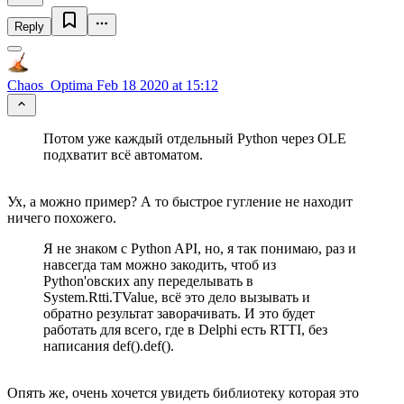
Reply
Chaos_Optima
Feb 18 2020 at 15:12
Потом уже каждый отдельный Python через OLE
подхватит всё автоматом.
Ух, а можно пример? А то быстрое гугление не находит
ничего похожего.
Я не знаком с Python API, но, я так понимаю, раз и
навсегда там можно закодить, чтоб из
Python'овских any переделывать в
System.Rtti.TValue, всё это дело вызывать и
обратно результат заворачивать. И это будет
работать для всего, где в Delphi есть RTTI, без
написания def().def().
Опять же, очень хочется увидеть библиотеку которая это