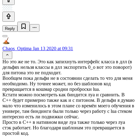
Reply
Chaos_Optima
Jan 13 2020 at 09:31
Но это же не то. Это как запихнуть интерфейс класса в длл (в
дельфях нельзя классы в длл экспортить 0_о вот это поворот)
для питона это не подходит.
Вообщем пока дельфи не в состоянии сделать то что для меня
необходимо. Ну точнее может, но без шаблонов код
превращается в кошмар сродни проброски lua.
Кстати можно посмотреть как биндится луа и сравнить. В
С++ будет примерно также как и с питоном. В дельфи я думаю
мало что изменилось в этом плане со времён моего обучения в
универе, там биндинги были только через работу с lua стеком
интересно есть ли подвижки сейчас.
Просто в С++ в нативном виде луа также только через луа
стэк работает. Но благодаря шаблонам это превращается в
простой код.