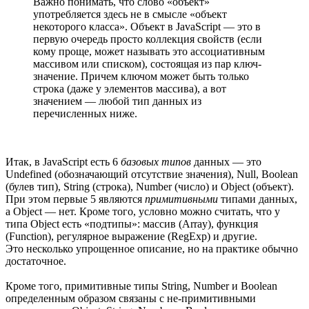
Важно понимать, что слово «объект»
употребляется здесь не в смысле «объект
некоторого класса». Объект в JavaScript — это в
первую очередь просто коллекция свойств (если
кому проще, может называть это ассоциативным
массивом или списком), состоящая из пар ключ-
значение. Причем ключом может быть только
строка (даже у элементов массива), а вот
значением — любой тип данных из
перечисленных ниже.
Итак, в JavaScript есть 6
базовых типов
данных — это
Undefined (обозначающий отсутствие значения), Null, Boolean
(булев тип), String (строка), Number (число) и Object (объект).
При этом первые 5 являются
примитивными
типами данных,
а Object — нет. Кроме того, условно можно считать, что у
типа Object есть «подтипы»: массив (Array), функция
(Function), регулярное выражение (RegExp) и другие.
Это несколько упрощенное описание, но на практике обычно
достаточное.
Кроме того, примитивные типы String, Number и Boolean
определенным образом связаны с не-примитивными