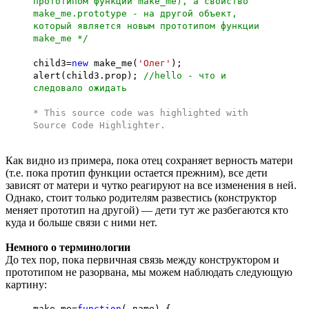
прототипом функции make_me), а свойство
make_me.prototype - на другой объект,
который является новым прототипом функции
make_me */
child3=
new
make_me(
'Олег'
);
alert(child3.prop);
//hello - что и
следовало ожидать
* This source code was highlighted with
Source Code Highlighter
.
Как видно из примера, пока отец сохраняет верность матери
(т.е. пока протип функции остается прежним), все дети
зависят от матери и чутко реагируют на все изменения в ней.
Однако, стоит только родителям развестись (конструктор
меняет прототип на другой) — дети тут же разбегаются кто
куда и больше связи с ними нет.
Немного о терминологии
До тех пор, пока первичная связь между конструктором и
прототипом не разорвана, мы можем наблюдать следующую
картину:
make_me=
function
(_name) {