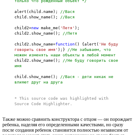
только что рожденный объект */
alert(child.name);
//Вася
child.show_name();
//Вася
child2=
new
make_me(
'Петя'
);
child2.show_name();
//Петя
child2.show_name=
function
() {alert(
'Не буду
говорить свое имя'
);}
//Не забываем, что
можем изменять наши объекты в любой момент
child2.show_name();
//Не буду говорить свое
имя
child.show_name();
//Вася - дети никак не
влияют друг на друга
* This source code was highlighted with
Source Code Highlighter
.
Также можно сравнить конструктора с отцом — он порождает
ребенка, наделяя его определенными качествами, но сразу
после создания ребенок становится полностью независим от