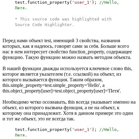
test.function_property(
'user_1'
);
//Hello,
Петя.
* This source code was highlighted with
Source Code Highlighter
.
Перед нами объект test, имеющий 3 свойства, названия
которых, как я надеюсь, говорят сами за себя. Больше всего
нас в нем интересует свойство function_property, содержащее
функцию. Такую функцию можно назвать методом объекта.
В нашей функции дважды используется ключевое слово this,
которое является указателем (т.е. ссылкой) на объект, из
которого вызывается функция. Таким образом,
this.simple_property=test.simple_property='Hello', а
this.object_property[user]=test.object_property[user]='Петя'.
Необходимо четко осознавать, this всегда указывает именно на
объект, из которого вызвана функция, а не на объект, к
которому она принадлежит. Хотя в данном примере это один
и тот же объект, это не всегда так.
test.function_property(
'user_1'
);
//Hello,
Петя.