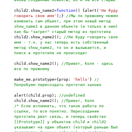
child2.show_name2=
function
() {alert(
'Не буду
говорить свое имя'
);}
//Мы по прежнему можем
изменить сам объект, при этом новый метод
show_name2 в данном объекте (и только в нем)
как бы "затрет" старый метод из прототипа
child2.show_name2();
//Не буду говорить свое
имя - т.к. у нас теперь есть собственный
метод show_name2, то он и вызывается, и
поиск в прототипе не происходит
child.show_name2();
//Привет, Коля - здесь
все по прежнему
make_me.prototype={prop:
'hello'
}
//
Попробуем пересоздать прототип заново
alert(child.prop);
//undefined
child.show_name2();
//Привет, Коля
/* Если вспомнить, что такое работа по
ссылке, то все понятно. Пересоздание
прототипа рвет связь, и теперь свойство
[[Prototype]] у объектов child и child2
указывают на один объект (который раньше был