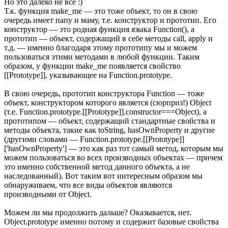
Но это далеко не все :)
Т.к. функция make_me — это тоже объект, то он в свою
очередь имеет папу и маму, т.е. конструктор и прототип. Его
конструктор — это родная функция языка Function(), а
прототип — объект, содержащий в себе методы call, apply и
т.д. — именно благодаря этому прототипу мы и можем
пользоваться этими методами в любой функции. Таким
образом, у функции make_me появляется свойство
[[Prototype]], указывающее на Function.prototype.
В свою очередь, прототип конструктора Function — тоже
объект, конструктором которого является (сюрприз!) Object
(т.е. Function.prototype.[[Prototype]].constructor===Object), а
прототипом — объект, содержащий стандартные свойства и
методы объекта, такие как toString, hasOwnProperty и другие
(другими словами — Function.prototype.[[Prototype]]
['hasOwnProperty'] — это как раз тот самый метод, которым мы
можем пользоваться во всех производных объектах — причем
это именно собственной метод данного объекта, а не
наследованный). Вот таким вот интересным образом мы
обнаруживаем, что все виды объектов являются
производными от Object.
Можем ли мы продолжить дальше? Оказывается, нет.
Object.prototype именно потому и содержит базовые свойства