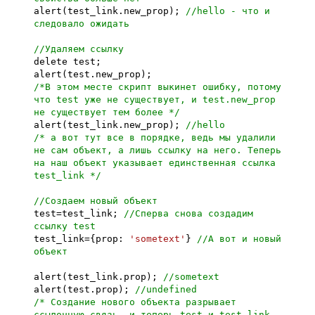
alert(test_link.new_prop);
//hello - что и
следовало ожидать
//Удаляем ссылку
delete test;
alert(test.new_prop);
/*В этом месте скрипт выкинет ошибку, потому
что test уже не существует, и test.new_prop
не существует тем более */
alert(test_link.new_prop);
//hello
/* а вот тут все в порядке, ведь мы удалили
не сам объект, а лишь ссылку на него. Теперь
на наш объект указывает единственная ссылка
test_link */
//Создаем новый объект
test=test_link;
//Сперва снова создадим
ссылку test
test_link={prop:
'sometext'
}
//А вот и новый
объект
alert(test_link.prop);
//sometext
alert(test.prop);
//undefined
/* Cоздание нового объекта разрывает
ссылочную связь, и теперь test и test_link