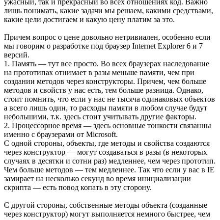
ужасный, так и прекрасный во всех отношениях код. Важно
лишь понимать, какие задачи мы решаем, какими средствами,
какие цели достигаем и какую цену платим за это.
Причем вопрос о цене довольно нетривиален, особенно если
мы говорим о разработке под браузер Internet Explorer 6 и 7
версий.
1. Память — тут все просто. Во всех браузерах наследование
на прототипах отнимает в разы меньше памяти, чем при
создании методов через конструкторы. Причем, чем больше
методов и свойств у нас есть, тем больше разница. Однако,
стоит помнить, что если у нас не тысяча одинаковых объектов
а всего лишь один, то расходы памяти в любом случае будут
небольшими, т.к. здесь стоит учитывать другие факторы.
2. Процессорное время — здесь основные тонкости связанны
именно с браузерами от Microsoft.
С одной стороны, объекты, где методы и свойства создаются
через конструктор — могут создаваться в разы (в некоторых
случаях в десятки и сотни раз) медленнее, чем через прототип.
Чем больше методов — тем медленнее. Так что если у вас в IE
замирает на несколько секунд во время инициализации
скрипта — есть повод копать в эту сторону.
С другой стороны, собственные методы объекта (созданные
через конструктор) могут выполняется немного быстрее, чем