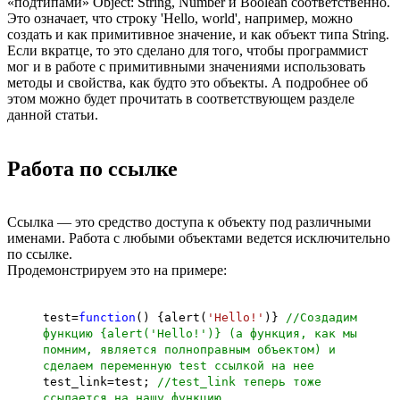
«подтипами» Object: String, Number и Boolean соответственно.
Это означает, что строку 'Hello, world', например, можно
создать и как примитивное значение, и как объект типа String.
Если вкратце, то это сделано для того, чтобы программист
мог и в работе с примитивными значениями использовать
методы и свойства, как будто это объекты. А подробнее об
этом можно будет прочитать в соответствующем разделе
данной статьи.
Работа по ссылке
Ссылка — это средство доступа к объекту под различными
именами. Работа с любыми объектами ведется исключительно
по ссылке.
Продемонстрируем это на примере:
test=
function
() {alert(
'Hello!'
)}
//Создадим
функцию {alert('Hello!')} (а функция, как мы
помним, является полноправным объектом) и
сделаем переменную test ссылкой на нее
test_link=test;
//test_link теперь тоже
ссылается на нашу функцию