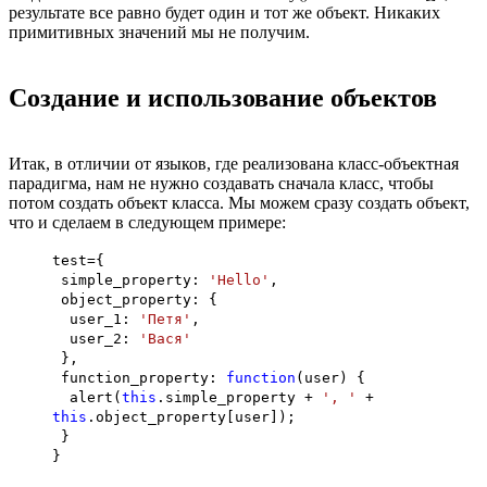
результате все равно будет один и тот же объект. Никаких
примитивных значений мы не получим.
Создание и использование объектов
Итак, в отличии от языков, где реализована класс-объектная
парадигма, нам не нужно создавать сначала класс, чтобы
потом создать объект класса. Мы можем сразу создать объект,
что и сделаем в следующем примере:
test={
simple_property:
'Hello'
,
object_property: {
user_1:
'Петя'
,
user_2:
'Вася'
},
function_property:
function
(user) {
alert(
this
.simple_property +
', '
+
this
.object_property[user]);
}
}