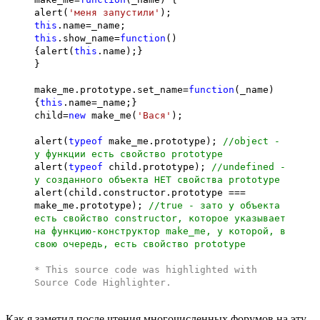
alert(
'меня запустили'
);
this
.name=_name;
this
.show_name=
function
()
{alert(
this
.name);}
}
make_me.prototype.set_name=
function
(_name)
{
this
.name=_name;}
child=
new
make_me(
'Вася'
);
alert(
typeof
make_me.prototype);
//object -
у функции есть свойство prototype
alert(
typeof
child.prototype);
//undefined -
у созданного объекта НЕТ свойства prototype
alert(child.constructor.prototype ===
make_me.prototype);
//true - зато у объекта
есть свойство constructor, которое указывает
на функцию-конструктор make_me, у которой, в
свою очередь, есть свойство prototype
* This source code was highlighted with
Source Code Highlighter
.
Как я заметил после чтения многочисленных форумов на эту