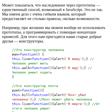
Может показаться, что наследование через прототипы —
единственный способ, возможный в JavaScript. Это не так.
Мы имеем дело с очень гибким языком, который
предоставляет не столько правила, сколько возможности.
Например, при желании мы можем вообще не использовать
прототипы, а программировать с помощью концепции
примесей. Для этого нам пригодятся наши старые добрые
друзья — конструкторы.
//Это конструктор человека
man=
function
() {
this
.live=
function
(){alert(
'Я живу'
);}
//
Человек умеет жить
this
.walk=
function
(){alert(
'Я иду'
);}
//
Человек умеет ходить
}
//Это конструктор поэта
poet=
function
(){
this
.kill=
function
(){alert(
'Поэт убил
человека'
);}
//Поэт может убить человека
this
.live=
function
(){alert(
'Я мертв'
);}
//От
этого человек умрет