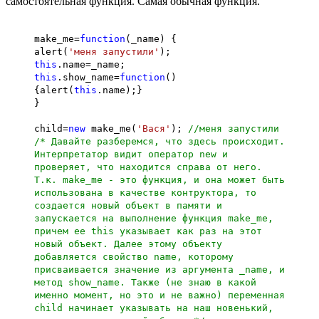
самостоятельная функция. Самая обычная функция.
make_me=
function
(_name) {
alert(
'меня запустили'
);
this
.name=_name;
this
.show_name=
function
()
{alert(
this
.name);}
}
child=
new
make_me(
'Вася'
);
//меня запустили
/* Давайте разберемся, что здесь происходит.
Интерпретатор видит оператор new и
проверяет, что находится справа от него.
Т.к. make_me - это функция, и она может быть
использована в качестве контруктора, то
создается новый объект в памяти и
запускается на выполнение функция make_me,
причем ее this указывает как раз на этот
новый объект. Далее этому объекту
добавляется свойство name, которому
присваивается значение из аргумента _name, и
метод show_name. Также (не знаю в какой
именно момент, но это и не важно) переменная
child начинает указывать на наш новенький,