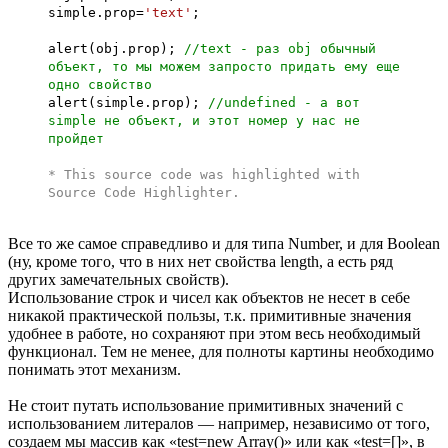
simple.prop=
'text'
;
alert(obj.prop);
//text - раз obj обычный
объект, то мы можем запросто придать ему еще
одно свойство
alert(simple.prop);
//undefined - а вот
simple не объект, и этот номер у нас не
пройдет
* This source code was highlighted with
Source Code Highlighter
.
Все то же самое справедливо и для типа Number, и для Boolean
(ну, кроме того, что в них нет свойства length, а есть ряд
других замечательных свойств).
Использование строк и чисел как объектов не несет в себе
никакой практической пользы, т.к. примитивные значения
удобнее в работе, но сохраняют при этом весь необходимый
функционал. Тем не менее, для полноты картины необходимо
понимать этот механизм.
Не стоит путать использование примитивных значений с
использованием литералов — например, независимо от того,
создаем мы массив как «test=new Array()» или как «test=[]», в