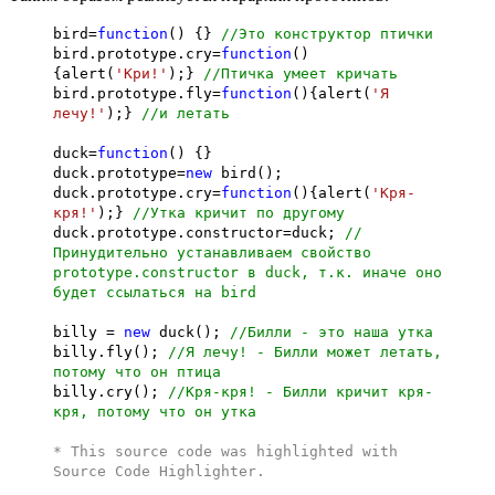
bird=
function
() {}
//Это конструктор птички
bird.prototype.cry=
function
()
{alert(
'Кри!'
);}
//Птичка умеет кричать
bird.prototype.fly=
function
(){alert(
'Я
лечу!'
);}
//и летать
duck=
function
() {}
duck.prototype=
new
bird();
duck.prototype.cry=
function
(){alert(
'Кря-
кря!'
);}
//Утка кричит по другому
duck.prototype.constructor=duck;
//
Принудительно устанавливаем свойство
prototype.constructor в duck, т.к. иначе оно
будет ссылаться на bird
billy =
new
duck();
//Билли - это наша утка
billy.fly();
//Я лечу! - Билли может летать,
потому что он птица
billy.cry();
//Кря-кря! - Билли кричит кря-
кря, потому что он утка
* This source code was highlighted with
Source Code Highlighter
.