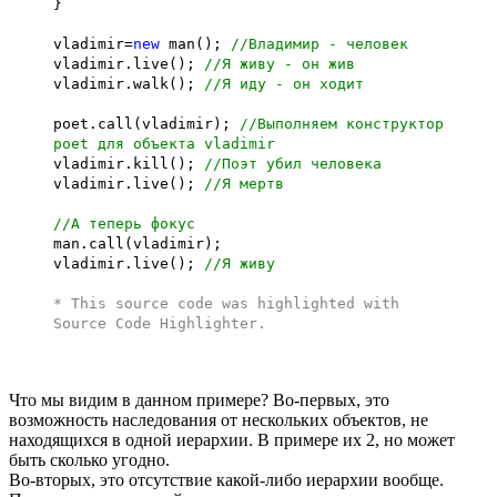
}
vladimir=
new
man();
//Владимир - человек
vladimir.live();
//Я живу - он жив
vladimir.walk();
//Я иду - он ходит
poet.call(vladimir);
//Выполняем конструктор
poet для объекта vladimir
vladimir.kill();
//Поэт убил человека
vladimir.live();
//Я мертв
//А теперь фокус
man.call(vladimir);
vladimir.live();
//Я живу
* This source code was highlighted with
Source Code Highlighter
.
Что мы видим в данном примере? Во-первых, это
возможность наследования от нескольких объектов, не
находящихся в одной иерархии. В примере их 2, но может
быть сколько угодно.
Во-вторых, это отсутствие какой-либо иерархии вообще.