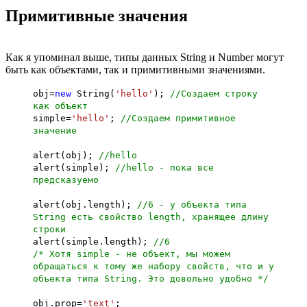
Примитивные значения
Как я упоминал выше, типы данных String и Number могут
быть как объектами, так и примитивными значениями.
obj=
new
String(
'hello'
);
//Создаем строку
как объект
simple=
'hello'
;
//Создаем примитивное
значение
alert(obj);
//hello
alert(simple);
//hello - пока все
предсказуемо
alert(obj.length);
//6 - у объекта типа
String есть свойство length, хранящее длину
строки
alert(simple.length);
//6
/* Хотя simple - не объект, мы можем
обращаться к тому же набору свойств, что и у
объекта типа String. Это довольно удобно */
obj.prop=
'text'
;