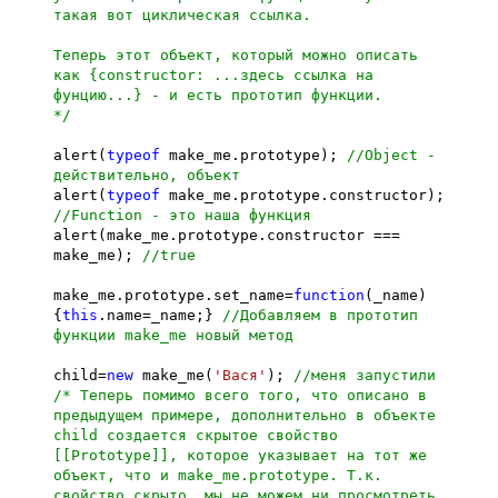
такая вот циклическая ссылка.
Теперь этот объект, который можно описать
как {constructor: ...здесь ссылка на
фунцию...} - и есть прототип функции.
*/
alert(
typeof
make_me.prototype);
//Object -
действительно, объект
alert(
typeof
make_me.prototype.constructor);
//Function - это наша функция
alert(make_me.prototype.constructor ===
make_me);
//true
make_me.prototype.set_name=
function
(_name)
{
this
.name=_name;}
//Добавляем в прототип
функции make_me новый метод
child=
new
make_me(
'Вася'
);
//меня запустили
/* Теперь помимо всего того, что описано в
предыдущем примере, дополнительно в объекте
child создается скрытое свойство
[[Prototype]], которое указывает на тот же
объект, что и make_me.prototype. Т.к.
свойство скрыто, мы не можем ни просмотреть