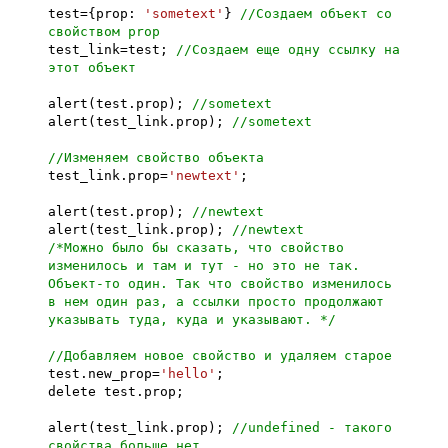
test={prop:
'sometext'
}
//Создаем объект со
свойством prop
test_link=test;
//Создаем еще одну ссылку на
этот объект
alert(test.prop);
//sometext
alert(test_link.prop);
//sometext
//Изменяем свойство объекта
test_link.prop=
'newtext'
;
alert(test.prop);
//newtext
alert(test_link.prop);
//newtext
/*Можно было бы сказать, что свойство
изменилось и там и тут - но это не так.
Объект-то один. Так что свойство изменилось
в нем один раз, а ссылки просто продолжают
указывать туда, куда и указывают. */
//Добавляем новое свойство и удаляем старое
test.new_prop=
'hello'
;
delete test.prop;
alert(test_link.prop);
//undefined - такого
свойства больше нет