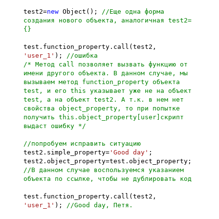
test2=
new
Object();
//Еще одна форма
создания нового объекта, аналогичная test2=
{}
test.function_property.call(test2,
'user_1'
);
//ошибка
/* Метод call позволяет вызвать функцию от
имени другого объекта. В данном случае, мы
вызываем метод function_property объекта
test, и его this указывает уже не на объект
test, а на объект test2. А т.к. в нем нет
свойства object_property, то при попытке
получить this.object_property[user]скрипт
выдаст ошибку */
//попробуем исправить ситуацию
test2.simple_property=
'Good day'
;
test2.object_property=test.object_property;
//В данном случае воспользуемся указанием
объекта по ссылке, чтобы не дублировать код
test.function_property.call(test2,
'user_1'
);
//Good day, Петя.