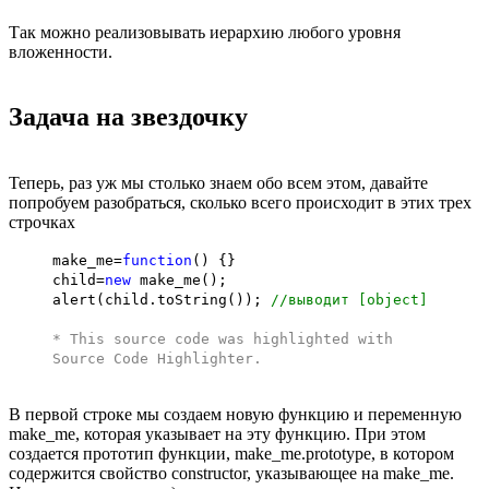
Так можно реализовывать иерархию любого уровня
вложенности.
Задача на звездочку
Теперь, раз уж мы столько знаем обо всем этом, давайте
попробуем разобраться, сколько всего происходит в этих трех
строчках
make_me=
function
() {}
child=
new
make_me();
alert(child.toString());
//выводит [object]
* This source code was highlighted with
Source Code Highlighter
.
В первой строке мы создаем новую функцию и переменную
make_me, которая указывает на эту функцию. При этом
создается прототип функции, make_me.prototype, в котором
содержится свойство constructor, указывающее на make_me.