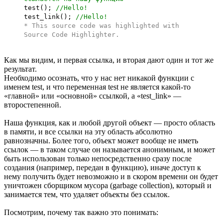
test();
//Hello!
test_link();
//Hello!
* This source code was highlighted with
Source Code Highlighter
.
Как мы видим, и первая ссылка, и вторая дают один и тот же
результат.
Необходимо осознать, что у нас нет никакой функции с
именем test, и что переменная test не является какой-то
«главной» или «основной» ссылкой, а «test_link» —
второстепенной.
Наша функция, как и любой другой объект — просто область
в памяти, и все ссылки на эту область абсолютно
равнозначны. Более того, объект может вообще не иметь
ссылок — в таком случае он называется анонимным, и может
быть использован только непосредственно сразу после
создания (например, передан в функцию), иначе доступ к
нему получить будет невозможно и в скором времени он будет
уничтожен сборщиком мусора (garbage collection), который и
занимается тем, что удаляет объекты без ссылок.
Посмотрим, почему так важно это понимать: