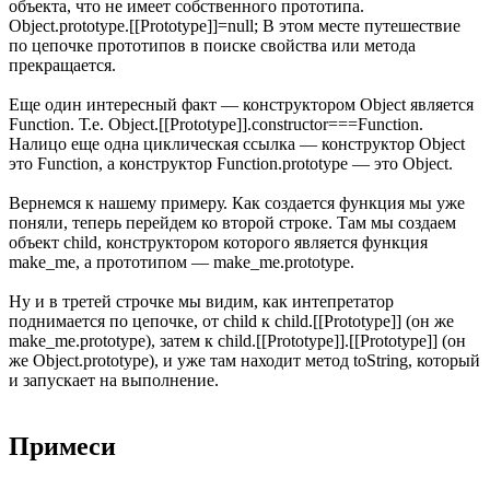
объекта, что не имеет собственного прототипа.
Object.prototype.[[Prototype]]=null; В этом месте путешествие
по цепочке прототипов в поиске свойства или метода
прекращается.
Еще один интересный факт — конструктором Object является
Function. Т.е. Object.[[Prototype]].constructor===Function.
Налицо еще одна циклическая ссылка — конструктор Object
это Function, а конструктор Function.prototype — это Object.
Вернемся к нашему примеру. Как создается функция мы уже
поняли, теперь перейдем ко второй строке. Там мы создаем
объект child, конструктором которого является функция
make_me, а прототипом — make_me.prototype.
Ну и в третей строчке мы видим, как интепретатор
поднимается по цепочке, от child к child.[[Prototype]] (он же
make_me.prototype), затем к child.[[Prototype]].[[Prototype]] (он
же Object.prototype), и уже там находит метод toString, который
и запускает на выполнение.
Примеси