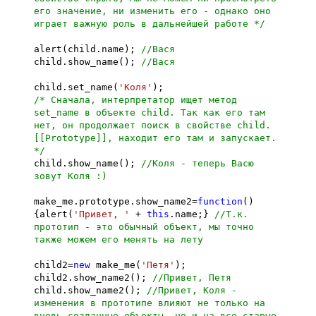
его значение, ни изменить его - однако оно
играет важную роль в дальнейшей работе */
alert(child.name);
//Вася
child.show_name();
//Вася
child.set_name(
'Коля'
);
/* Сначала, интерпретатор ищет метод
set_name в объекте child. Так как его там
нет, он продолжает поиск в свойстве child.
[[Prototype]], находит его там и запускает.
*/
child.show_name();
//Коля - теперь Васю
зовут Коля :)
make_me.prototype.show_name2=
function
()
{alert(
'Привет, '
+
this
.name;}
//Т.к.
прототип - это обычный объект, мы точно
также можем его менять на лету
child2=
new
make_me(
'Петя'
);
child2.show_name2();
//Привет, Петя
child.show_name2();
//Привет, Коля -
изменения в прототипе влияют не только на
вновь созданные объекты, но и на все старые