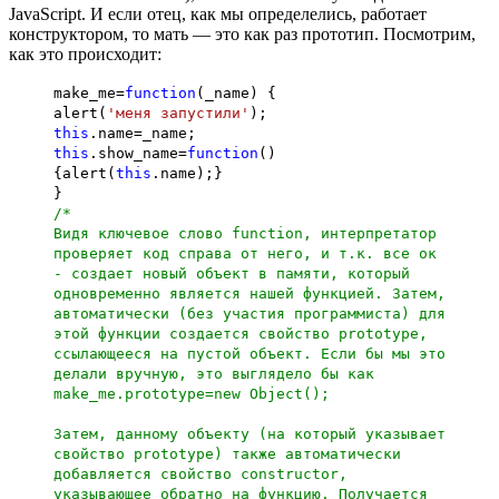
JavaScript. И если отец, как мы определелись, работает
конструктором, то мать — это как раз прототип. Посмотрим,
как это происходит:
make_me=
function
(_name) {
alert(
'меня запустили'
);
this
.name=_name;
this
.show_name=
function
()
{alert(
this
.name);}
}
/*
Видя ключевое слово function, интерпретатор
проверяет код справа от него, и т.к. все ок
- создает новый объект в памяти, который
одновременно является нашей функцией. Затем,
автоматически (без участия программиста) для
этой функции создается свойство prototype,
ссылающееся на пустой объект. Если бы мы это
делали вручную, это выглядело бы как
make_me.prototype=new Object();
Затем, данному объекту (на который указывает
свойство prototype) также автоматически
добавляется свойство constructor,
указывающее обратно на функцию. Получается