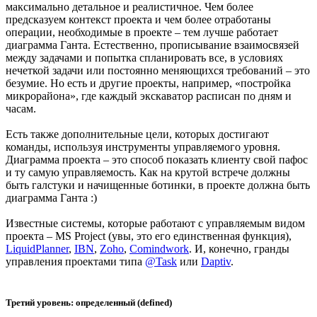
максимально детальное и реалистичное. Чем более
предсказуем контекст проекта и чем более отработаны
операции, необходимые в проекте – тем лучше работает
диаграмма Ганта. Естественно, прописывание взаимосвязей
между задачами и попытка спланировать все, в условиях
нечеткой задачи или постоянно меняющихся требований – это
безумие. Но есть и другие проекты, например, «постройка
микрорайона», где каждый экскаватор расписан по дням и
часам.
Есть также дополнительные цели, которых достигают
команды, используя инструменты управляемого уровня.
Диаграмма проекта – это способ показать клиенту свой пафос
и ту самую управляемость. Как на крутой встрече должны
быть галстуки и начищенные ботинки, в проекте должна быть
диаграмма Ганта :)
Известные системы, которые работают с управляемым видом
проекта – MS Project (увы, это его единственная функция),
LiquidPlanner
,
IBN
,
Zoho
,
Comindwork
. И, конечно, гранды
управления проектами типа
@Task
или
Daptiv
.
Третий уровень: определенный (defined)