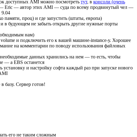
исок доступных AMI можно посмотреть
тут
, в
консоли (очень
— Eric — автор этих AMI — суда по всему продвинутый чел —
 9.04
о памяти, проц) и где запустить (штаты, европа)
 и в будующем не забыть открыть другие нужные порты
необходимым нам)
 volume и подключить его к вашей машине-instance-у. Хорошее
мание на комментарии по поводу использования файловых
 необходимые данных хранились на нем — то есть, чтобы
ые — а EBS останется
ь установку и настройку софта каждый раз при запуске нового
 AMI
в базу. Сервер готов!
лать его не таким сложным