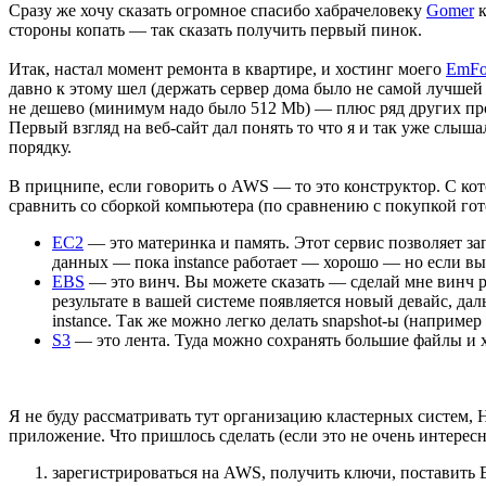
Сразу же хочу сказать огромное спасибо хабрачеловеку
Gomer
к
стороны копать — так сказать получить первый пинок.
Итак, настал момент ремонта в квартире, и хостинг моего
EmFo
давно к этому шел (держать сервер дома было не самой лучшей
не дешево (минимум надо было 512 Mb) — плюс ряд других про
Первый взгляд на веб-сайт дал понять то что я и так уже слыша
порядку.
В прицнипе, если говорить о AWS — то это конструктор. С ко
сравнить со сборкой компьютера (по сравнению с покупкой гот
EC2
— это материнка и память. Этот сервис позволяет за
данных — пока instance работает — хорошо — но если вы
EBS
— это винч. Вы можете сказать — сделай мне винч раз
результате в вашей системе появляется новый девайс, да
instance. Так же можно легко делать snapshot-ы (например
S3
— это лента. Туда можно сохранять большие файлы и 
Я не буду рассматривать тут организацию кластерных систем, Hi
приложение. Что пришлось сделать (если это не очень интере
зарегистрироваться на AWS, получить ключи, поставить 