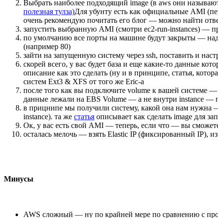
Выбрать наиболее подходящий image (в aws они называю
полезная тулза)
Для убунту есть как официальные AMI (пере
очень рекомендую почитать его блог — можно найти отве
запустить выбранную AMI (смотри ec2-run-instances) — пр
по умолчанию все порты на машине будут закрыты — над
(например 80)
зайти на запущенную систему через ssh, поставить и на
скорей всего, у вас будет база и еще какие-то данные к
описание как это сделать (ну и в принципе, статья, котор
систем Ext3 & XFS от того же Eric-а
после того как вы подключите volume к вашей системе —
данные лежали на EBS Volume — а не внутри instance — 
в прицнипе мы получили систему, какой она нам нужна —
instance). та же
статья
описывает как сделать image для за
Ок, у вас есть свой AMI — теперь, если что — вы сможе
осталась мелочь — взять Elastic IP (фиксированный IP), 
Минусы
AWS сложный — ну по крайней мере по сравнению с прост