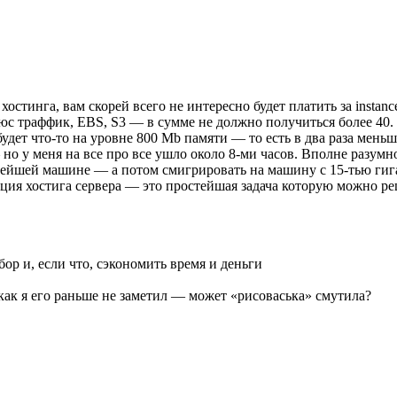
хостинга, вам скорей всего не интересно будет платить за insta
люс траффик, EBS, S3 — в сумме не должно получиться более 40.
будет что-то на уровне 800 Mb памяти — то есть в два раза меньш
но у меня на все про все ушло около 8-ми часов. Вполне разумн
ейшей машине — а потом смигрировать на машину с 15-тью гига
я хостига сервера — это простейшая задача которую можно ре
р и, если что, сэкономить время и деньги
ак я его раньше не заметил — может «рисоваська» смутила?