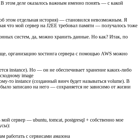
В этом деле оказалось важным именно понять — с какой
 об этом отдельная история) — становился невозможным. Я
вая что мой сервер на J2EE требовал памяти — получалось тоже
ционных систем, да, можно хранить данные. Но как? Итак, по
А еще, организацию хостинга сервера с помощью AWS можно
тся instance). Но — он не обеспечивает хранение каких-либо
исходному image
му-то instance (созданный винч будет называться volume). В
о было записано на него — сохраняется не зависимо от жизни
мой сервер — ubuntu, tomcat, postgresql + собственно мое
усы):
вам работать с сервисами амазона