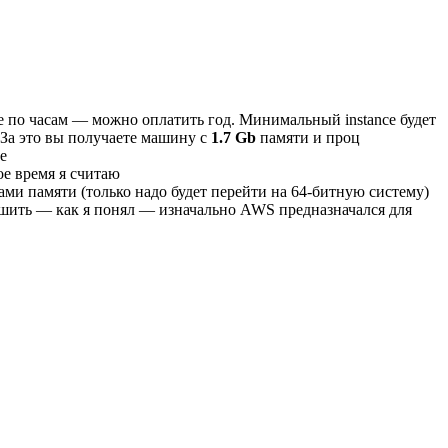
nce по часам — можно оплатить год. Минимальный instance будет
 За это вы получаете машину с
1.7 Gb
памяти и проц
е
ое время я считаю
ми памяти (только надо будет перейти на 64-битную систему)
шить — как я понял — изначально AWS предназначался для