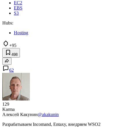
EC2
EBS
S3
Hubs:
Hosting
+95
498
62
129
Karma
Алексей Какунин
@akakunin
Разрабатываем Incomand, Entaxy, внедряем WSO2