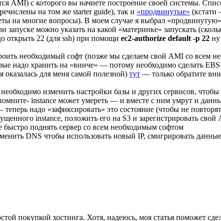
тся AMI) с которого вы начнете построение своей системы. Сп
числены на том же starter guide), так и
«продвинутые»
(кстати 
ты на многие вопросы). В моем случае я выбрал «продвинутую»
и запуске можно указать на какой «материнке» запускать (скольк
о открыть 22 (для ssh) при помощи
ec2-authorize default -p 22
ну
строить необходимый софт (позже мы сделаем свой AMI со всем 
оторые надо хранить на «винче» — потому необходимо сделать EBS
ая оказалась для меня самой полезной)
тут
— только обратите вни
 необходимо изменить настройки базы и других сервисов, чтобы
помните- instance может умереть — и вместе с ним умрут и данн
 теперь надо «зафиксировать» это состояние (чтобы не повторят
пущенного instance, положить его на S3 и зарегистрировать свой
те быстро поднять сервер со всем необходимым софтом
изменить DNS чтобы использовать новый IP, смигрировать данные 
ой покупкой хостинга. Хотя, надеюсь, моя статья поможет сде