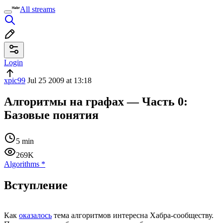
All streams
Login
xpic99
Jul 25 2009 at 13:18
Алгоритмы на графах — Часть 0:
Базовые понятия
5 min
269K
Algorithms
*
Вступление
Как
оказалось
тема алгоритмов интересна Хабра-сообществу.