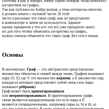
Поэтому я как и обещал, начну серию обзоров «классических»
алгоритмов на графах.
Так как публика на Хабре разная, а тема интересна многим,
я должен начать с нулевой части. В этой
части я расскажу что такое граф, как он представлен
в компьютере и зачем он используется. Заранее
прошу прощения у тех кто это все уже прекрасно знает,
но для того чтобы объяснять алгоритмы на графах,
нужно сначала объяснить что такое граф. Без этого никак.
Основы
В математике,
Граф
— это абстрактное представление
множества объектов и связей между ними. Графом называют
пару (V, E) где V это множество
вершин
, а E множество пар,
каждая из которых представляет собой связь (эти пары
называют
рёбрами
).
Граф может быть
ориентированным
или
неориентированным
. В ориентированном графе,
связи являются направленными (то есть пары в E
являются упорядоченными, например пары (a, b) и (b, a)
это две разные связи). В свою очередь в неориентированном