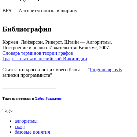
BFS — Алгоритм поиска в ширину
Библиография
Кормен, Лайзерсон, Риверст, Штайн — Алгоритмы.
Построение и анализ. Издательство Вильямс, 2007.
Словарь терминов теории графов
Граф — статья в английской Википедии
Статья это кросс-пост из моего блога — "
Programing as is
—
записки программиста"
______________________
Текст подготовлен в
Хабра Редакторе
Tags:
алгоритмы
граф
базовые понятия