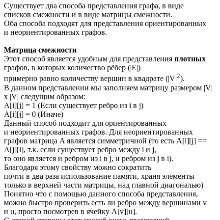
Существует два способа представления графа, в виде
списков смежности и в виде матрицы смежности.
Оба способа подходят для представления ориентированных
и неориентированных графов.
Матрица смежности
Этот способ является удобным для представления
плотных
графов, в которых количество рёбер (|E|)
2
примерно равно количеству вершин в квадрате (|V|
).
В данном представлении мы заполняем матрицу размером |V|
x |V| следущим образом:
A[i][j] = 1 (Если существует ребро из i в j)
A[i][j] = 0 (Иначе)
Данный способ подходит для ориентированных
и неориентированных графов. Для неориентированных
графов матрица A является симметричной (то есть A[i][j] ==
A[j][i], т.к. если существует ребро между i и j,
то оно является и ребром из i в j, и ребром из j в i).
Благодаря этому свойству можно сократить
почти в два раза использование памяти, храня элементы
только в верхней части матрицы, над главной диагональю)
Понятно что с помощью данного способа представления,
можно быстро проверить есть ли ребро между вершинами v
и u, просто посмотрев в ячейку A[v][u].