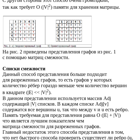
С другой стороны этот способ очень громоздкий,
2
так как требует O (|V|
) памяти для хранения матрицы.
На рис. 2 приведены представления графов из рис. 1
с помощью матриц смежности.
Списки смежности
Данный способ представления больше подходит
для разреженных графов, то есть графов у которых
количество рёбер гораздо меньше чем количество вершин
2
в квадрате (|E| << |V|
).
В данном представлении используется массив Adj
содержащий |V| списков. В каждом списке Adj[v]
содержатся все вершины u, так что между v и u есть ребро.
Память требуемая для представления равна O (|E| + |V|)
что является лучшим показателем чем
матрица смежности для разреженных графов.
Главный недостаток этого способа представления в том,
что нет быстрого способа проверить существует ли ребро (u,