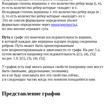
Входящая степень вершины v это количество ребер вида (i,
v
),
то есть количество ребер которые «входят» в v.
Исходящая степень вершины v это количество ребер вида (
v
,
i), то есть количество ребер которые «выходят» из v.
Это не совсем формальное определение (более
формально определение через
инцидентность
),
но оно вполне отражает суть
Путь
в графе это конечная последовательность вершин,
в которой каждые две вершины идущие подряд соединены
ребром. Путь может быть ориентированным
или неориентированным в зависимости от графа. На рис 1.а,
путем является например последовательность [(1), (4), (5)]
на рис 1.б, [(1), (3), (4), (5)].
У графов есть ещё много разных свойств (например они могут
быть связными, двудольными, полными),
но я не буду описывать все эти свойства сейчас,
а в следующих частях когда эти понятия понадобятся нам.
Представление графов