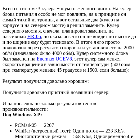
Всего в системе 3 кулера + шум от жесткого диска. На кулер
блока питания я особо не мог повлиять, да в принципе он
самый тихий из троицы, а вот остальные два (кулер на
корпусе и на северном мосте) я решил заменить. Кулер
северного моста я, сначала, планировал заменить на
пассивный
HR-05
, но оказалось что он не войдет по высоте да
и по ширине ему будет тесновато. В итоге я его просто
подключил через регулятор скорости и установил его на 2000
об/м (изначально было 4000 об/м). Кулер системного блока
был заменен на
Enermax UCEV8
, этот кулер сам меняет
скорость вращения в зависимости от температуры (500 об/м
при температуре меньше 45 градусов и 1500, если больше):
Результат получился довольно хорошим:
Получился довольно приятный домашний сервер:
И на последок несколько результатов тестов
производительности:
Под Windows XP:
PCMark05 — 2207
WinRar (встроенный тест): Один поток — 233 Kb/s,
Многопоточный режим — 568 Kb/s, Одновременно 4-е