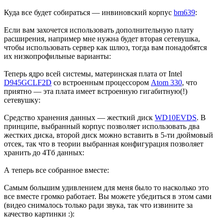
Куда все будет собираться — инвиновский корпус
bm639
:
Если вам захочется использовать дополнительную плату
расширения, например мне нужна будет вторая сетевушка,
чтобы использовать сервер как шлюз, тогда вам понадобятся
их низкопрофильные варианты:
Теперь ядро всей системы, материнская плата от Intel
D945GCLF2D
со встроенным процессором
Atom 330
, что
приятно — эта плата имеет встроенную гигабитную(!)
сетевушку:
Средство хранения данных — жесткий диск
WD10EVDS
. В
принципе, выбранный корпус позволяет использовать два
жестких диска, второй диск можно вставить в 5-ти дюймовый
отсек, так что в теории выбранная конфигурация позволяет
хранить до 4Тб данных:
А теперь все собранное вместе:
Самым большим удивлением для меня было то насколько это
все вместе громко работает. Вы можете убедиться в этом сами
(видео снималось только ради звука, так что извините за
качество картинки :):