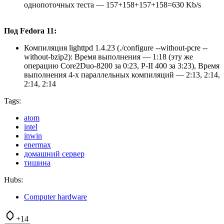
однопоточных теста — 157+158+157+158=630 Kb/s
Под Fedora 11:
Компиляция lighttpd 1.4.23 (./configure --without-pcre --
without-bzip2): Время выполнения — 1:18 (эту же
операцию Core2Duo-8200 за 0:23, P-II 400 за 3:23), Время
выполнения 4-х параллельных компиляций — 2:13, 2:14,
2:14, 2:14
Tags:
atom
intel
inwin
enermax
домашний сервер
тишина
Hubs:
Computer hardware
+14