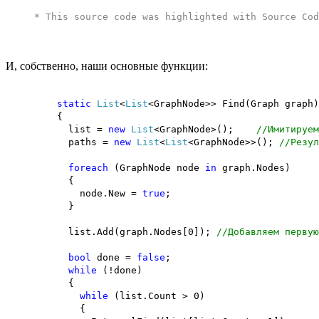
* This source code was highlighted with
Source Cod
И, собственно, наши основные функции:
static
List
<
List
<GraphNode>> Find(Graph graph)
{
list =
new
List
<GraphNode>();
//Имитируем
paths =
new
List
<
List
<GraphNode>>();
//Резул
foreach
(GraphNode node
in
graph.Nodes)
{
node.New =
true
;
}
list.Add(graph.Nodes[0]);
//Добавляем первую
bool
done =
false
;
while
(!done)
{
while
(list.Count > 0)
{