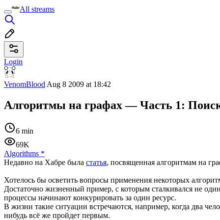
All streams
Login
VenomBlood
Aug 8 2009 at 18:42
Алгоритмы на графах — Часть 1: Поиск
6 min
69K
Algorithms
*
Недавно на Хабре была
статья
, посвященная алгоритмам на гр
Хотелось бы осветить вопросы применения некоторых алгоритм
Достаточно жизненный пример, с которым сталкивался не оди
процессы начинают конкурировать за один ресурс.
В жизни такие ситуации встречаются, например, когда два чело
нибудь всё же пройдет первым.