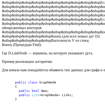
&nbsp&nbsp&nbsp&nbsp&nbsp&nbsp&nbsp&nbsp&nbsp&nbspЕсли
&nbsp&nbsp&nbsp&nbsp&nbsp&nbsp&nbsp&nbsp&nbsp&nbsp&nbs
&nbsp&nbsp&nbsp&nbsp&nbsp&nbsp&nbsp&nbsp&nbsp&nbsp&nb
&nbsp&nbsp&nbsp&nbsp&nbsp&nbsp&nbsp&nbsp&nbsp&nbspКон
&nbsp&nbsp&nbsp&nbsp&nbsp&nbsp&nbsp&nbsp&nbsp&nbspЕсли 
&nbsp&nbsp&nbsp&nbsp&nbsp&nbsp&nbsp&nbsp&nbsp&nbsp&nbs
обнаруженных контуров
&nbsp&nbsp&nbsp&nbsp&nbsp&nbsp&nbsp&nbsp&nbsp&nbspКон
&nbsp&nbsp&nbsp&nbsp&nbspКонец (для всех новых дуг D);
&nbsp&nbsp&nbsp&nbsp&nbspВытолкнуть V из стека;
Конец (Процедура Find);
Где D.LinkNode — вершина, на которую указывает дуга.
Пример реализации алгоритма:
Для начала нам понадобится объявить тип данных для графа и 
public
class
GraphNode
{
public
bool
New;
public
List
<GraphNode> Links;
}