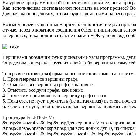
На уровне программного обеспечения всё сложнее, пока програ
Как исполняющая система может повлиять на этот процесс? Во
Для начала определимся, что же будет элементами нашего графа,
Возьмем более «машинный» пример: однопоточное java приложе
случае, перед открытием соединения буден инициирован запрос
завершится, пока пользователь не нажмет «OK», но вывод сооб
Вершинами обозначим функциональные узлы программы, дугам
Определим контур, как
путь
из какой либо вершины в саму себ
Теперь все готово для формального описания самого алгоритма
1. Пронумеруем все вершины графа
2. Отметить все вершины графа, как новые
3. Отметить все дуги графа, как новые
4. Поместим произвольную вершину графа в стек
5. Пока стек не пуст, прочитать (не выталкивая) из стека пос
6. Если стек пуст, но остались новые вершины, положить в сте
Процедура Find(Node V)
&nbsp&nbsp&nbsp&nbsp&nbspДля вершины V снять признак н
&nbsp&nbsp&nbsp&nbsp&nbspДля всех новых дуг D, из списк
&nbsp&nbsp&nbsp&nbsp&nbsp&nbsp&nbsp&nbsp&nbsp&nbspСнят