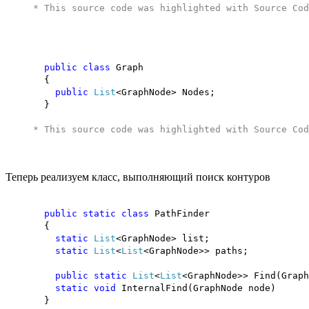
* This source code was highlighted with
Source Cod
public
class
Graph
{
public
List
<GraphNode> Nodes;
}
* This source code was highlighted with
Source Cod
Теперь реализуем класс, выполняющий поиск контуров
public
static
class
PathFinder
{
static
List
<GraphNode> list;
static
List
<
List
<GraphNode>> paths;
public
static
List
<
List
<GraphNode>> Find(Graph
static
void
InternalFind(GraphNode node)
}