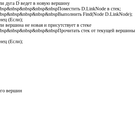
 дуга D ведет в новую вершину
p&nbsp&nbsp&nbsp&nbspПоместить D.LinkNode в стек;
sp&nbsp&nbsp&nbsp&nbspВыполнить Find(Node D.LinkNode);
ец (Если);
вершина не новая и присутствует в стеке
p&nbsp&nbsp&nbsp&nbspПрочитать стек от текущей вершины д
ец (Если);
его вершин