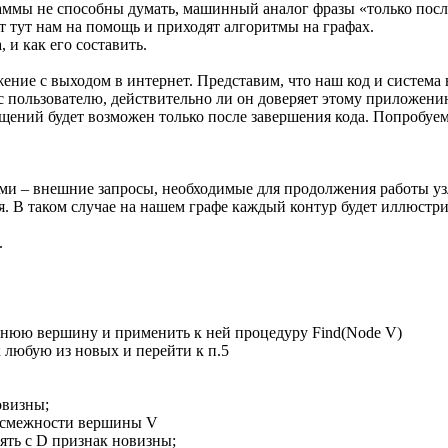
ммы не способны думать, машинный аналог фразы «только после 
т тут нам на помощь и приходят алгоритмы на графах.
 и как его составить.
ние с выходом в интернет. Представим, что наш код и система 
 пользователю, действительно ли он доверяет этому приложению
щений будет возможен только после завершения кода. Попробуем
и – внешние запросы, необходимые для продолжения работы уз
я. В таком случае на нашем графе каждый контур будет иллюстри
.
леднюю вершину и применить к ней процедуру Find(Node V)
к любую из новых и перейти к п.5
овизны;
а смежности вершины V
ь с D признак новизны;