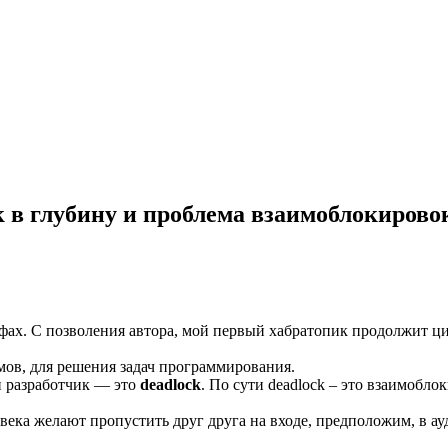
 в глубину и проблема взаимоблокирово
афах. С позволения автора, мой первый хабратопик продолжит ци
ов, для решения задач программирования.
н разработчик — это
deadlock
. По сути deadlock – это взаимобло
века желают пропустить друг друга на входе, предположим, в ауд