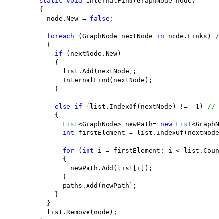
static
void
InternalFind(GraphNode node)
{
node.New =
false
;
foreach
(GraphNode nextNode
in
node.Links)
/
{
if
(nextNode.New)
{
list.Add(nextNode);
InternalFind(nextNode);
}
else
if
(list.IndexOf(nextNode) != -1)
// 
{
List
<GraphNode> newPath=
new
List
<GraphN
int
firstElement = list.IndexOf(nextNode
for
(
int
i = firstElement; i < list.Coun
{
newPath.Add(list[i]);
}
paths.Add(newPath);
}
}
list.Remove(node);