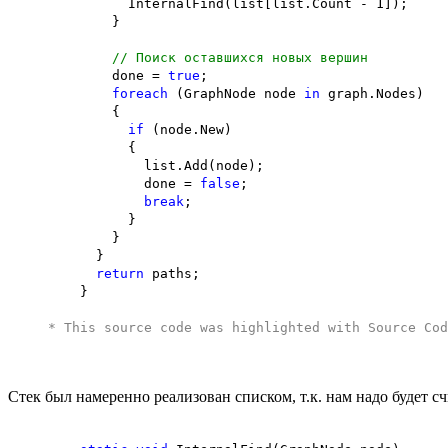
InternalFind(list[list.Count - 1]);
}
// Поиск оставшихся новых вершин
done =
true
;
foreach
(GraphNode node
in
graph.Nodes)
{
if
(node.New)
{
list.Add(node);
done =
false
;
break
;
}
}
}
return
paths;
}
* This source code was highlighted with
Source Cod
Стек был намеренно реализован списком, т.к. нам надо будет с