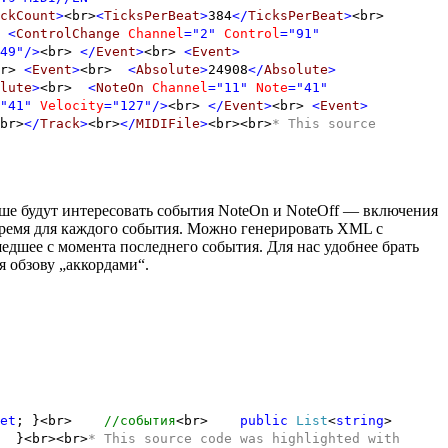
ckCount
>
<br>
<
TicksPerBeat
>
384
</
TicksPerBeat
>
<br>
>
<
ControlChange
Channel
="2"
Control
="91"
49"
/>
<br>
</
Event
>
<br>
<
Event
>
br>
<
Event
>
<br>
<
Absolute
>
24908
</
Absolute
>
lute
>
<br>
<
NoteOn
Channel
="11"
Note
="41"
"41"
Velocity
="127"
/>
<br>
</
Event
>
<br>
<
Event
>
br>
</
Track
>
<br>
</
MIDIFile
>
<br><br>
* This source
ьше будут интересовать события NoteOn и NoteOff — включения
 время для каждого события. Можно генерировать XML с
дшее с момента последнего события. Для нас удобнее брать
я обзову „аккордами“.
et
; }<br>
//события
<br>
public
List
<
string
>
> }
<br><br>
* This source code was highlighted with