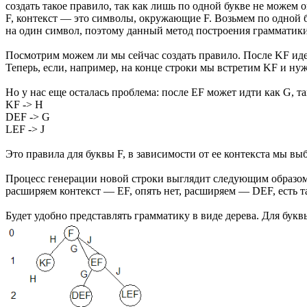
создать такое правило, так как лишь по одной букве не можем 
F, контекст — это символы, окружающие F. Возьмем по одной б
на один символ, поэтому данный метод построения грамматик
Посмотрим можем ли мы сейчас создать правило. После KF иде
Теперь, если, например, на конце строки мы встретим KF и ну
Но у нас еще осталась проблема: после EF может идти как G, 
KF -> H
DEF -> G
LEF -> J
Это правила для буквы F, в зависимости от ее контекста мы выб
Процесс генерации новой строки выглядит следующим образом: 
расширяем контекст — EF, опять нет, расширяем — DEF, есть та
Будет удобно представлять грамматику в виде дерева. Для букв