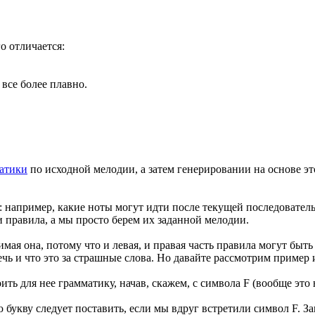
о отличается:
все более плавно.
матики
по исходной мелодии, а затем генерировании на основе э
: например, какие ноты могут идти после текущей последовател
 правила, а мы просто берем их заданной мелодии.
имая она, потому что и левая, и правая часть правила могут быт
ечь и что это за страшные слова. Но давайте рассмотрим пример и
для нее грамматику, начав, скажем, с символа F (вообще это 
букву следует поставить, если мы вдруг встретили символ F. За