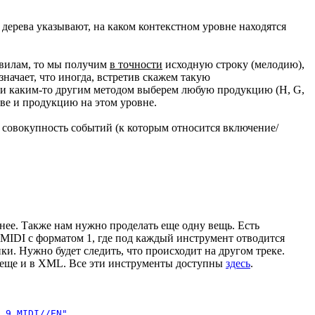
дерева указывают, на каком контекстном уровне находятся
авилам, то мы получим
в точности
исходную строку (мелодию),
значает, что иногда, встретив скажем такую
или каким-то другим методом выберем любую продукцию (H, G,
еве и продукцию на этом уровне.
то совокупность событий (к которым относится включение/
нее. Также нам нужно проделать еще одну вещь. Есть
 MIDI с форматом 1, где под каждый инструмент отводится
ки. Нужно будет следить, что происходит на другом треке.
м еще и в XML. Все эти инструменты доступны
здесь
.
.9 MIDI//EN"