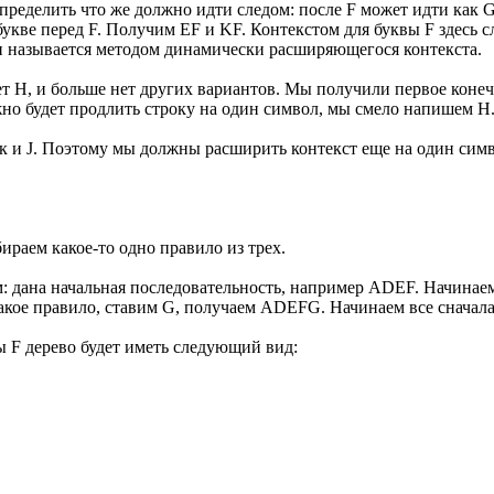
определить что же должно идти следом: после F может идти как G
укве перед F. Получим EF и KF. Контекстом для буквы F здесь с
и называется методом динамически расширяющегося контекста.
т H, и больше нет других вариантов. Мы получили первое конеч
жно будет продлить строку на один символ, мы смело напишем H
так и J. Поэтому мы должны расширить контекст еще на один си
ираем какое-то одно правило из трех.
дана начальная последовательность, например ADEF. Начинаем б
кое правило, ставим G, получаем ADEFG. Начинаем все сначала: б
ы F дерево будет иметь следующий вид: