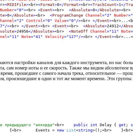
r>
<
MIDIFile
>
<br>
<
Format
>
0
</
Format
>
<br>
<
TrackCount
>
1
</
Tra
Number
="0"
>
<br>
<
Event
>
<br>
<
Absolute
>
0
</
Absolute
>
<br
te
>
0
</
Absolute
>
<br>
<
ProgramChange
Channel
="2"
Number
="
hannel
="2"
Control
="0"
Value
="0"
/>
<br>
</
Event
>
<br>...<
7"
/>
<br>
</
Event
>
<br>
<
Event
>
<br>
<
Absolute
>
24912
</
Abso
solute
>
24956
</
Absolute
>
<br>
<
NoteOff
Channel
="11"
Note
=
nel
="11"
Note
="41"
Velocity
="127"
/>
<br>
</
Event
>
<br>...<
ваются настройки каналов для каждого инструмента, но нас бол
ота, сам номер ноты и ее скорость. Также мы видим абсолютное
емя, прошедшее с самого начала трека, относительное — проше
ия, произошедшие в один и тот же момент времени. Эти группы 
е предыдущего "аккорда"
<br>
public
int
Delay {
get
;
s
br> {<br> Events =
new
List
<
string
>();<br> }<br