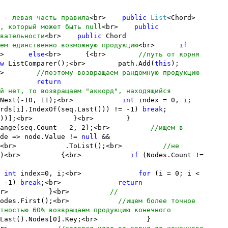
 - левая часть правила
<br>
public
List
<Chord>
, который может быть null
<br>
public
вательности
<br>
public
Chord
ем единственно возможную продукцию
<br>
if
}<br>
else
<br> {<br>
//путь от корня
w
ListComparer();<br> path.Add(
this
);
br>
//поэтому возвращаем рандомную продукцию
 {<br>
return
й нет, то возвращаем "аккорд", находящийся
and.Next(-10, 11);<br>
int
index = 0, i;
rds[i].IndexOf(seq.Last())) != -1)
break
;
.Count - 2))];<br> }<br> }
.GetRange(seq.Count - 2, 2);<br>
//ищем в
 => node.Value !=
null
&&
Distinct()<br> .ToList();<br>
//не
nt == 0)<br> {<br>
if
(Nodes.Count !=
>
int
index=0, i;<br>
for
(i = 0; i <
= -1)
break
;<br>
return
)];<br> }<br> }<br>
//
nodes.First();<br>
//ищем более точное
тностью 60% возвращаем продукцию конечного
.Last().Nodes[0].Key;<br> }