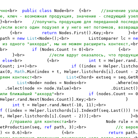
чно
<br>
public
class
Node<br> {<br>
//значение узла
е, ключ - возможная продукция, значение - следующий узел
 }<br><br>
//получить продукцию для переданной последо
/если всего один подузел и у него нет потомков, возвраща
r> {<br>
return
Nodes.First().Key;<br> 
 path =
new
List
<Node>();<br> ListComparer lc =
ne
 из одного "аккорда", мы не можем расширить контекст,
<
r> {<br>
if
(Nodes.Count != 0)<br>
.Key;<br> }<br>
//если вдруг оказалось, что продукци
>
else
<br> {<br>
int
t = Helper.r
chords.Count; i++)<br>
if
((index = Helper.listcho
Max(0,
Math
.Min(index + t, Helper.listchords[i]
ряем контекст
<br>
List
<Chord> extseq = seq
r>
List
<Node> nodes = Nodes<br> .Where(node
)<br> .Select(node => node.Value)<br> .
или ближайший "аккорд"
<br>
if
(nodes.Cou
[Helper.rand.Next(Nodes.Count)].Key;<br> }
r>
int
t = Helper.rand.Next(-10, 11);<br
f
((index = Helper.listchords[i].IndexOf(seq.Last())) !
ex + t, Helper.listchords[i].Count - 2)
r>
//правило для контекста
<br> Node rule = 
oduction(seq,
ref
path, 3);<br>
//с вероя
xtDouble() <= 0.6)<br> {<br>
return
path