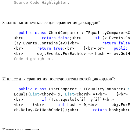
Source Code Highlighter
.
Заодно напишем класс для сравнения „аккордов“:
public
class
ChordComparer : IEqualityCompare
<br>
return
false
;<br>
if
(x.Events.
(!y.Events.Contains(ev))<br>
return
false
<br>
return
true
;<br> }<br><br>
public
<br> obj.Events.ForEach(ev => hash += ev.G
Code Highlighter
.
И класс для сравнения последовательностей „аккордов“:
public
class
ListComparer : IEqualityComparer<
Li
Equals(
List
<Chord> x,
List
<Chord> y)<br> {
<br>
if
(!cc.Equals(x[i], y[i]))<
<br> {<br>
int
hash = 0;<br> obj.ForEach
ch.Delay.GetHashCode());<br>
return
hash;<b
Класс узла дерева: