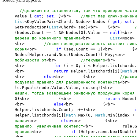
//целиком не вставляется, так что приведен части
Value {
get
;
set
; }<br>
//лист пар ключ-значени
List
<KeyValuePair<Chord, Node>> Nodes {
get
;
set
;
GetProduction(
List
<Chord> seq)<br> {<br>
/
(Nodes.Count == 1 && Nodes[0].Value ==
null
)<b
дерева до конечного правила
<br>
List
<Node>
<br>
//если последовательность состоит лишь
корня
<br>
if
(seq.Count == 1)<b
Nodes[Helper.rand.Next(Nodes.Count)]
поблизости от
<br>
//текущего
<br
<br>
for
(i = 0; i < Helper.list
<br>
return
Helper.listchords[i][
Math
.
<br>
else
<br> {<br>
//расши
подузлах правило для расширенного контекста
<b
lc.Equals(node.Value.Value, extseq)
нашли, тогда возвращаем рандомную продукцию корня 
0)<br> {<br>
return
Nodes
<br>
else
<br> {<b
Helper.listchords.Count; i++)<br>
i
Helper.listchords[i][
Math
.Max(0,
Math
.Min(ind
нашли
<br>
else
<br> {<b
правило, увеличивая контекст
<br> rule.GetPr
правила
<br>
if
(Helper.rand.Ne