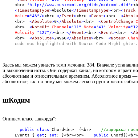
<br>
"http://www.musicxml.org/dtds/midixml.dtd"
>
<b
<
TimestampType
>
Absolute
</
TimestampType
>
<br>
<
Track
Value
="46"
/>
<br>
</
Event
>
<br>
<
Event
>
<br>
<
Absolu
<br>
<
Absolute
>
0
</
Absolute
>
<br>
<
ControlChange
C
<br>
<
NoteOff
Channel
="11"
Note
="41"
Velocity
="12
Velocity
="127"
/>
<br>
</
Event
>
<br>
<
Event
>
<br>
<
Ab
<br>
<
Absolute
>
24960
</
Absolute
>
<br>
<
NoteOn
Chan
code was highlighted with
Source Code Highlighter
.
Здесь мы можем увидеть темп мелодии 384. Вначале устанавли
и выключения ноты. Они содержат канал, на котором играет н
абсолютным и относительным временем. Абсолютное время — вр
абсолютное, т.к. по нему мы можем легко сгруппировать событ
шКодим
Опишем класс „аккорда“:
public
class
Chord<br> {<br>
//задержка посл
Events {
get
;
set
; }<br><br>
public
Chord()<