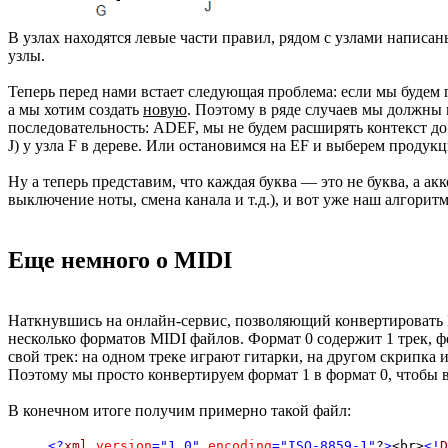
В узлах находятся левые части правил, рядом с узлами написа
узлы.
Теперь перед нами встает следующая проблема: если мы будем
а мы хотим создать
новую
. Поэтому в ряде случаев мы должны 
последовательность: ADEF, мы не будем расширять контекст д
J) у узла F в дереве. Или остановимся на EF и выберем продук
Ну а теперь представим, что каждая буква — это не буква, а а
выключение ноты, смена канала и т.д.), и вот уже наш алгоритм
Еще немного о MIDI
Наткнувшись на онлайн-сервис, позволяющий конвертировать MI
несколько форматов MIDI файлов. Формат 0 содержит 1 трек, ф
свой трек: на одном треке играют гитарки, на другом скрипка 
Поэтому мы просто конвертируем формат 1 в формат 0, чтобы 
В конечном итоге получим примерно такой файл:
<?
xml
version
="1.0"
encoding
="ISO-8859-1"
?
>
<br>
<!
D