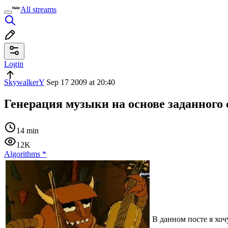
All streams
Login
SkywalkerY
Sep 17 2009 at 20:40
Генерация музыки на основе заданного 
14 min
12K
Algorithms
*
В данном посте я хоч