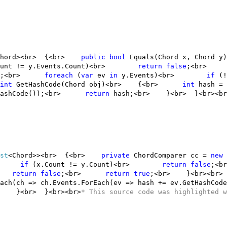
r<Chord><br> {<br>
public
bool
Equals(Chord x, Cho
Count != y.Events.Count)<br>
return
false
;<br
;<br>
foreach
(
var
ev
in
y.Events)<br>
if
(!
int
GetHashCode(Chord obj)<br> {<br>
int
hash = 
etHashCode());<br>
return
hash;<br> }<br> }
<br><br
st
<Chord>><br> {<br>
private
ChordComparer cc =
new
<br>
if
(x.Count != y.Count)<br>
return
false
;
br>
return
false
;<br>
return
true
;<br> }<br><
(ch => ch.Events.ForEach(ev => hash += ev.GetHashCo
r> }<br> }
<br><br>
* This source code was highlighted 