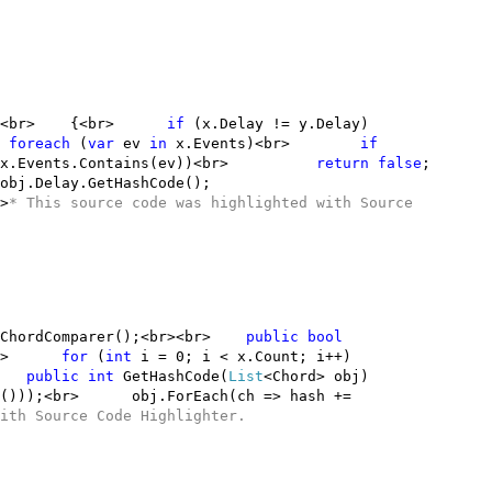
rd y)<br> {<br>
if
(x.Delay != y.Delay)
>
foreach
(
var
ev
in
x.Events)<br>
if
x.Events.Contains(ev))<br>
return
false
;
obj.Delay.GetHashCode();
>
* This source code was highlighted with
Source
ChordComparer();<br><br>
public
bool
<br>
for
(
int
i = 0; i < x.Count; i++)
br>
public
int
GetHashCode(
List
<Chord> obj)
de()));<br> obj.ForEach(ch => hash +=
with
Source Code Highlighter
.