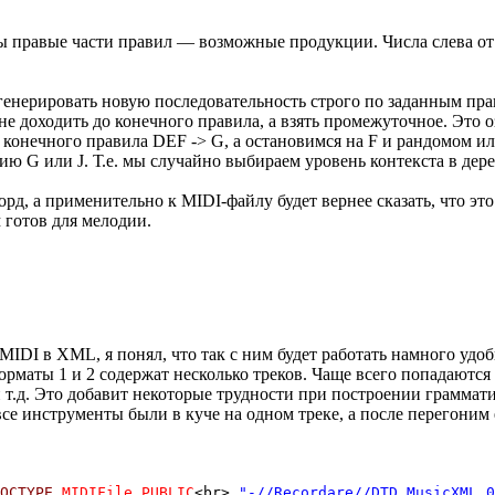
ны правые части правил — возможные продукции. Числа слева от 
 генерировать новую последовательность строго по заданным пр
не доходить до конечного правила, а взять промежуточное. Это о
о конечного правила DEF -> G, а остановимся на F и рандомом 
цию G или J. Т.е. мы случайно выбираем уровень контекста в дер
ккорд, а применительно к MIDI-файлу будет вернее сказать, что э
 готов для мелодии.
DI в XML, я понял, что так с ним будет работать намного удоб
орматы 1 и 2 содержат несколько треков. Чаще всего попадаются
и т.д. Это добавит некоторые трудности при построении граммати
все инструменты были в куче на одном треке, а после перегони
OCTYPE
MIDIFile
PUBLIC
<br>
"-//Recordare//DTD MusicXML 0