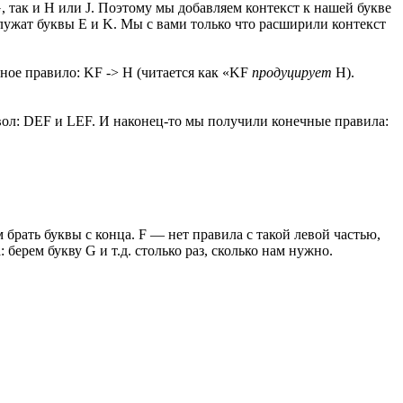
, так и H или J. Поэтому мы добавляем контекст к нашей букве
лужат буквы E и K. Мы с вами только что расширили контекст
ное правило: KF -> H (читается как «KF
продуцирует
H).
.
мвол: DEF и LEF. И наконец-то мы получили конечные правила:
рать буквы с конца. F — нет правила с такой левой частью,
ерем букву G и т.д. столько раз, сколько нам нужно.