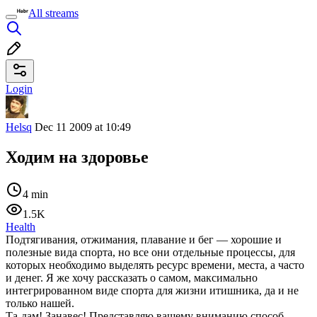
All streams
Login
Helsq
Dec 11 2009 at 10:49
Ходим на здоровье
4 min
1.5K
Health
Подтягивания, отжимания, плавание и бег — хорошие и
полезные вида спорта, но все они отдельные процессы, для
которых необходимо выделять ресурс времени, места, а часто
и денег. Я же хочу рассказать о самом, максимально
интегрированном виде спорта для жизни итишника, да и не
только нашей.
Та-дам! Занавес! Представляю вашему вниманию способ