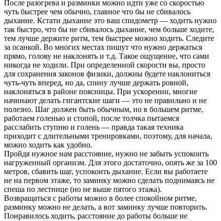
После разогрева и разминки можно идти уже со скоростью
чуть быстрее чем обычно, главное что бы не сбивалось
дыхание. Кстати дыхание это ваш спидометр — ходить нужно
так быстро, что бы не сбивалось дыхание, чем больше ходите,
тем лучше держите ритм, тем быстрее можно ходить. Следите
за осанкой. Во многих местах пишут что нужно держаться
прямо, голову не наклонять и т.д. Такое ощущение, что сами
никогда не ходили. При определенной скорости вы, просто
для сохранения законов физики, должны будете наклониться
чуть-чуть вперед, но да, спину лучше держать ровной,
наклоняться в районе поясницы. При ускорении, многие
начинают делать гигантские шаги — это не правильно и не
полезно. Шаг должен быть обычным, но в большем ритме,
работаем голенью и стопой, после толчка пытаемся
расслабить ступню и голень — правда такая техника
приходит с длительными тренировками, поэтому, для начала,
можно ходить как удобно.
Пройдя нужное нам расстояние, нужно не забыть успокоить
нагруженный организм. Для этого достаточно, опять же за 100
метров, сбавить шаг, успокоить дыхание. Если вы работаете
не на первом этаже, то заминку можно сделать поднимаясь не
спеша по лестнице (но не выше пятого этажа).
Возвращаться с работы можно в более спокойном ритме,
разминку можно не делать, а вот заминку лучше повторить.
Понравилось ходить, расстояние до работы больше не