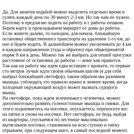
Да. Для занятия ходьбой можно выделить отдельно время и
гулять каждый день по 30 минут 2-3 км. Но так нам не нужно.
Поэтому я предлагаю ходить на работу и с работы пешком.
Берем карту и прокладываем маршрут от дома до работы.
Если живете далеко, то находим, для начала, ближайшую
остановку общественного транспорта на удалении 1-го км, до
нее и будем ходить. В дальнейшем можно увеличивать до 4 км
в каждом направлении (туда и обратно) при общепринятой
норме 8 км в день. Можно так же выбрать для пешей прогулки
расстояние от остановки до работы — кому как нравится.
Так как на работу мы идем едва вставши с кровати, то первые
сто метров лучше идти своим обычным шагом (я для себя
выбрал ближайший светофор), таким образом мы разомнем
мышцы, соблюдать это правило важно в зимнее время, когда
холодный окружающий воздух может вызвать судороги
мышц.
На светофоре, пока ждем зелененького человечка, можно
дополнительно размять голеностопные мышцы и связки. Для
этого поднимаетесь на носочки, опускаетесь, переносите вес
на пятки и снова на носочки. Нет светофора, не беда, выйдя
из квартиры, спускаемся по лестнице максимально
вытягиваем носочки, становимся на всю ступню и пятку
отрываем, при следующем шаге, в самый последний момент.