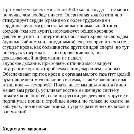
При ходьбе человек сжигает до 360 ккал в час, да — не много,
но лучше чем вообще ничего. Энергичная ходьба отлично
стимулирует сердце (сравнимо с более трудоемкими
кардионагрузками), восстанавливает нормальный тонус
сосудов (тем кто курит), нормализует общее кровяное
давление (гипо- и гипертония), обогащает кровь кислородом
(душные кабинеты и гиподинамия), еще говорят, что она не
сгущает кровь, как большинство других видов спорта, но тут
не берусь утверждать — ни опровергающей, ни
доказывающей информации не нашел.
Глубокое дыхание, при ходьбе, отлично массажирует
внутренние органы (проблемы с пищеварением, запоры).
Обеспечивает приток крови к органам малого таза (тут целый
букет болезней мочеполовой системы, а также злейший враг
итишника — геморрой). Подтягивает мышцы живота (пиво
машет вам рукой), усиливает костно-мышечную систему
нижних конечностей, если по-русски для девушек: упругие и
подтянутые попки и стройные ножки, но только не ходите на
каблуках, иначе плохая осанка и угроза различных вывихов и
растяжений.
Ходим для здоровья