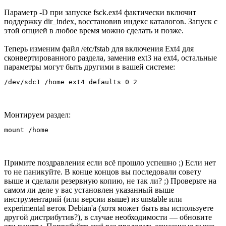
Параметр -D при запуске fsck.ext4 фактически включит
поддержку dir_index, восстановив индекс каталогов. Запуск с
этой опцией в любое время можно сделать и позже.
Теперь изменим файл /etc/fstab для включения Ext4 для
сконвертированного раздела, заменив ext3 на ext4, остальные
параметры могут быть другими в вашей системе:
/dev/sdc1 /home ext4 defaults 0 2
Монтируем раздел:
mount /home
Примите поздравления если всё прошло успешно ;) Если нет
то не паникуйте. В конце концов вы последовали совету
выше и сделали резервную копию, не так ли? ;) Проверьте на
самом ли деле у вас установлен указанный выше
инструментарий (или версии выше) из unstable или
experimental веток Debian'а (хотя может быть вы используете
другой дистрибутив?), в случае необходимости — обновите