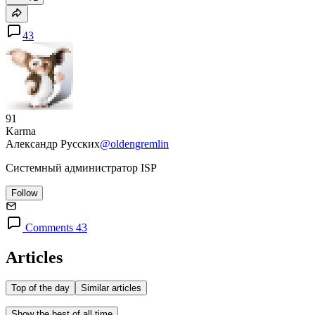
43
91
Karma
Александр Русских
@oldengremlin
Системный администратор ISP
Follow
Comments 43
Articles
Top of the day
Similar articles
Show the best of all time