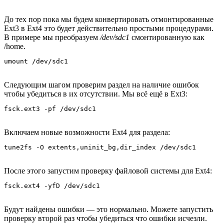
До тех пор пока мы будем конвертировать отмонтированные
Ext3 в Ext4 это будет действительно простыми процедурами.
В примере мы преобразуем
/dev/sdc1
смонтированную как
/home.
umount /dev/sdc1
Следующим шагом проверим раздел на наличие ошибок
чтобы убедиться в их отсутствии. Мы всё ещё в Ext3:
fsck.ext3 -pf /dev/sdc1
Включаем новые возможности Ext4 для раздела:
tune2fs -O extents,uninit_bg,dir_index /dev/sdc1
После этого запустим проверку файловой системы для Ext4:
fsck.ext4 -yfD /dev/sdc1
Будут найдены ошибки — это нормально. Можете запустить
проверку второй раз чтобы убедиться что ошибки исчезли.