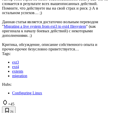
сломается в результате всех вышеописанных действий.
Помните, что действуете вы на свой страх и риск ;) А в
остальном успехов… ;)
Данная статья является достаточно вольным переводом
"
Migrating a live system from ext3 to ext4 filesystem
" (как
оригинала к началу боевых действий) с некоторыми
дополнениями. ;)
Критика, обсуждение, описание собственного опыта и
прочее-прочее безусловно приветствуется…
Tags:
ext3
ext4
extents
migration
Hubs:
Configuring Linux
+45
71