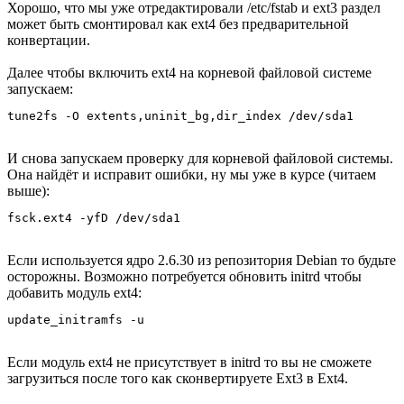
Хорошо, что мы уже отредактировали /etc/fstab и ext3 раздел
может быть смонтировал как ext4 без предварительной
конвертации.
Далее чтобы включить ext4 на корневой файловой системе
запускаем:
tune2fs -O extents,uninit_bg,dir_index /dev/sda1
И снова запускаем проверку для корневой файловой системы.
Она найдёт и исправит ошибки, ну мы уже в курсе (читаем
выше):
fsck.ext4 -yfD /dev/sda1
Если используется ядро 2.6.30 из репозитория Debian то будьте
осторожны. Возможно потребуется обновить initrd чтобы
добавить модуль ext4:
update_initramfs -u
Если модуль ext4 не присутствует в initrd то вы не сможете
загрузиться после того как сконвертируете Ext3 в Ext4.