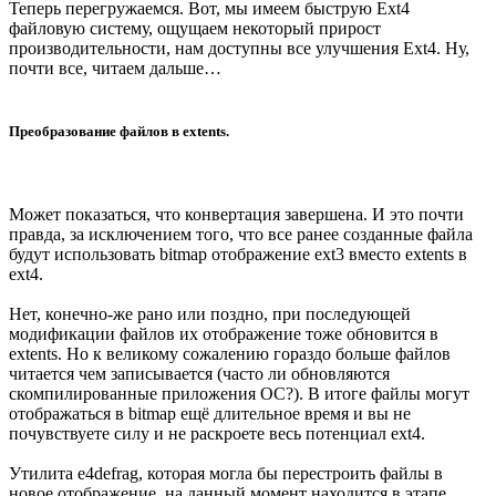
Теперь перегружаемся. Вот, мы имеем быструю Ext4
файловую систему, ощущаем некоторый прирост
производительности, нам доступны все улучшения Ext4. Ну,
почти все, читаем дальше…
Преобразование файлов в extents.
Может показаться, что конвертация завершена. И это почти
правда, за исключением того, что все ранее созданные файла
будут использовать bitmap отображение ext3 вместо extents в
ext4.
Нет, конечно-же рано или поздно, при последующей
модификации файлов их отображение тоже обновится в
extents. Но к великому сожалению гораздо больше файлов
читается чем записывается (часто ли обновляются
скомпилированные приложения ОС?). В итоге файлы могут
отображаться в bitmap ещё длительное время и вы не
почувствуете силу и не раскроете весь потенциал ext4.
Утилита e4defrag, которая могла бы перестроить файлы в
новое отображение, на данный момент находится в этапе