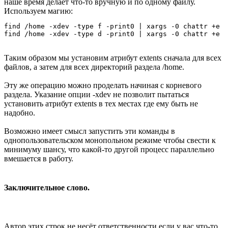
наше время делает что-то вручную и по одному файлу.
Используем магию:
find /home -xdev -type f -print0 | xargs -0 chattr +e

find /home -xdev -type d -print0 | xargs -0 chattr +e
Таким образом мы установим атрибут extents сначала для всех
файлов, а затем для всех директорий раздела /home.
Эту же операцию можно проделать начиная с корневого
раздела. Указание опции -xdev не позволит пытаться
установить атрибут extents в тех местах где ему быть не
надобно.
Возможно имеет смысл запустить эти команды в
однопользовательском монопольном режиме чтобы свести к
минимуму шансу, что какой-то другой процесс параллельно
вмешается в работу.
Заключительное слово.
Автор этих строк не несёт ответственности если у вас что-то