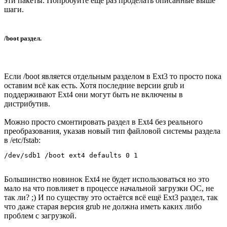
эти пакеты. Попробуйте ещё раз проделать описанные выше
шаги.
/boot раздел.
Если /boot является отдельным разделом в Ext3 то просто пока
оставим всё как есть. Хотя последние версии grub и
поддерживают Ext4 они могут быть не включены в
дистрибутив.
Можно просто смонтировать раздел в Ext4 без реального
преобразования, указав новый тип файловой системы раздела
в /etc/fstab:
/dev/sdb1 /boot ext4 defaults 0 1
Большинство новинок Ext4 не будет использоваться но это
мало на что повлияет в процессе начальной загрузки ОС, не
так ли? ;) И по существу это остаётся всё ещё Ext3 раздел, так
что даже старая версия grub не должна иметь каких либо
проблем с загрузкой.