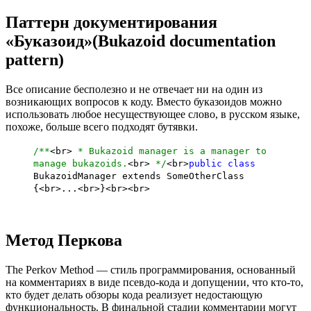
Паттерн документирования
«Буказоид»(Bukazoid documentation
pattern)
Все описание бесполезно и не отвечает ни на один из
возникающих вопросов к коду. Вместо буказоидов можно
использовать любое несуществующее слово, в русском языке,
похоже, больше всего подходят бутявки.
/**
<br>
* Bukazoid manager is a manager to
manage bukazoids.
<br>
*/
<br>
public
class
BukazoidManager extends SomeOtherClass
{<br>...<br>}
<br><br>
Метод Перкова
The Perkov Method — стиль программирования, основанный
на комментариях в виде псевдо-кода и допущении, что кто-то,
кто будет делать обзоры кода реализует недостающую
функциональность. В финальной стадии комментарии могут