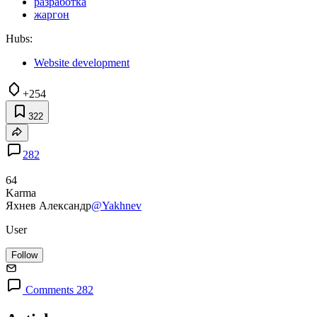
разработка
жаргон
Hubs:
Website development
+254
322
282
64
Karma
Яхнев Александр
@Yakhnev
User
Follow
Comments 282