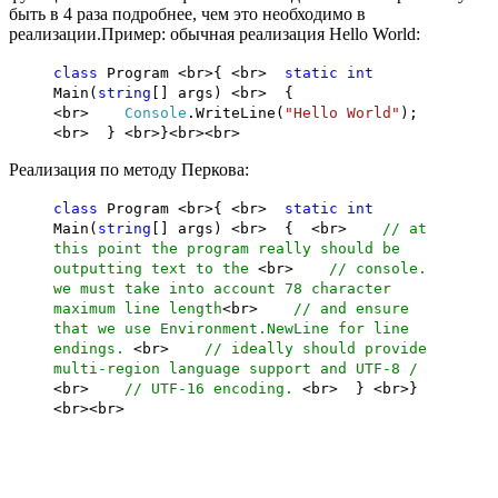
быть в 4 раза подробнее, чем это необходимо в
реализации.Пример: обычная реализация Hello World:
class
Program <br>{ <br>
static
int
Main(
string
[] args) <br> {
<br>
Console
.WriteLine(
"Hello World"
);
<br> } <br>}
<br><br>
Реализация по методу Перкова:
class
Program <br>{ <br>
static
int
Main(
string
[] args) <br> { <br>
// at
this point the program really should be
outputting text to the
<br>
// console.
we must take into account 78 character
maximum line length
<br>
// and ensure
that we use Environment.NewLine for line
endings.
<br>
// ideally should provide
multi-region language support and UTF-8 /
<br>
// UTF-16 encoding.
<br> } <br>}
<br><br>