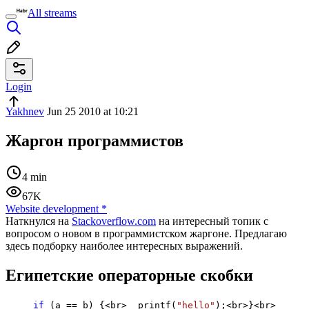
All streams
Login
Yakhnev
Jun 25 2010 at 10:21
Жаргон программистов
4 min
67K
Website development
*
Наткнулся на
Stackoverflow.com
на интересный топик с
вопросом о новом в программистском жаргоне. Предлагаю
здесь подборку наиболее интересных выражений.
Египетские операторные скобки
if
(a == b) {<br> printf(
"hello"
);<br>}
<br>