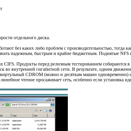
T

орости отдельного диска.
отают без каких либо проблем с производительностью, тогда ка
изнать надежным, быстрым и крайне бюджетным. Поднятые NFS и
ах CIFS. Продукты перед релизным тестированием собираются в 
иск во внутренней гигабитной сети. В результате, одним движен
O в виртульный CDROM (можно и десяткам машин одновременно) и
инейное чтение просаживает сеть, особенно если установка идет