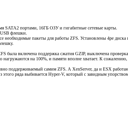
-мя SATA2 портами, 16ГБ ОЗУ и гигабитные сетевые карты.
с USB флешки.
все необходимые пакеты для работы ZFS. Установлены 4ре диска
флешку.
ZFS была включена поддержка сжатия GZIP, выключена проверка 
о нагружаются на 100%, и памяти вполне хватает. К сожалению, 
ивно поддерживаемый самим ZFS. А XenServer, да и ESX работа
 этого ряда выбивается Hyper-V, который с завидным упорством и