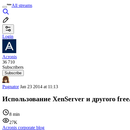
All streams
Login
Acronis
36 710
Subscribers
Subscribe
Pugnator
Jan 23 2014 at 11:13
Использование XenServer и другого fre
8 min
27K
Acronis corporate blog