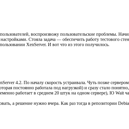
 пользователей, воспроизвожу пользовательские проблемы. Начи
астройками. Стояла задача — обеспечить работу тестового сте
пользовании XenServer. И вот что из этого получилось.
Server 4.2. По началу скорость устраивала. Чуть позже сервером
оторая постоянно работала под нагрузкой) и сразу стало понятн
енно работает в среднем 20 штук на одном сервере), IO Wait час
овать, а решение нужно вчера. Как раз тогда в репозитории Deb