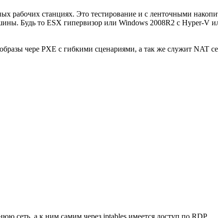
ных рабочих станциях. Это тестирование и с ленточными накоп
шины. Будь то ESX гипервизор или Windows 2008R2 с Hyper-V или
ь образы чере PXE с гибкими сценариями, а так же служит NAT 
 сеть, а к ним самим через iptables имеется доступ по RDP.