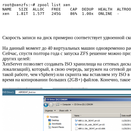
root@xenzfs:~# zpool list xen

NAME   SIZE  ALLOC   FREE    CAP  DEDUP  HEALTH  ALTROO
Скорость записи на диск примерно соответствует удвоенной ск
На данный момент до 40 виртуальных машин одновременно раб
Сейчас, спустя полтора года с запуска ZFS решение можно пр
других целей:
XenServer позволяет создавать ISO хранилища на сетевых диск
локализаций), который, в свою очередь, загружен на сетевой д
такой работе, чем vSphere) или скрипта мы вставляем эту IS
время на копировании больших (2GB+) файлов. Конечно, такое л