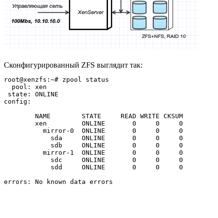
Сконфигурированный ZFS выглядит так:
root@xenzfs:~# zpool status

  pool: xen

 state: ONLINE

config:

	NAME        STATE     READ WRITE CKSUM

	xen         ONLINE       0     0     0

	  mirror-0  ONLINE       0     0     0

	    sda     ONLINE       0     0     0

	    sdb     ONLINE       0     0     0

	  mirror-1  ONLINE       0     0     0

	    sdc     ONLINE       0     0     0

	    sdd     ONLINE       0     0     0
