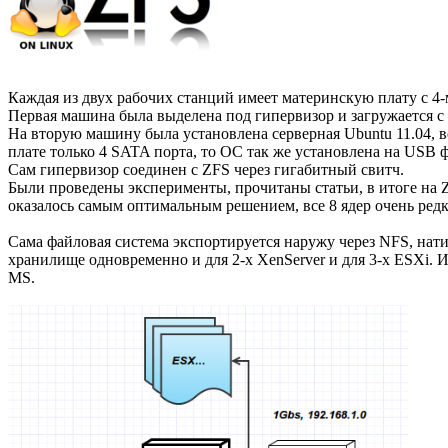
Каждая из двух рабочих станций имеет материнскую плату с 4
Первая машина была выделена под гипервизор и загружается 
На вторую машину была установлена серверная Ubuntu 11.04, 
плате только 4 SATA порта, то ОС так же установлена на USB 
Сам гипервизор соединен с ZFS через гигабитный свитч.
Были проведены эксперименты, прочитаны статьи, в итоге на 
оказалось самым оптимальным решением, все 8 ядер очень редк
Сама файловая система экспортируется наружу через NFS, нат
хранилище одновременно и для 2-х XenServer и для 3-х ESXi. Из
MS.