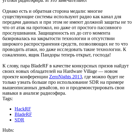
уголки радиоэфира. И это замечательно!
Однако есть и обратная сторона медали: многие
существующие системы используют радио как канал для
передачи данных и при этом не имеют должной защиты не то
что от атак на протокол, но даже от простого пассивного
прослушивания. Защищенность их до сего момента
базировалась на закрытости технологии и отсутствии
широкого распространения средств, позволяющих не то что
проводить атаки, но даже исследовать такие технологии. К
сожалению, ящик Пандоры теперь открыт, господа!
К слову, пара BladeRF в качестве конкурсных призов найдут
своих новых обладателей на Hardware Village — новом
проекте конференции
ZeroNights 2013
, где можно будет не
только узнать больше про использование SDR на примере
вышеописанных девайсов, но и продемонстрировать свои
навыки в анализе радиоэфира.
Tags:
HackRF
BladeRF
SDR
Hubs: