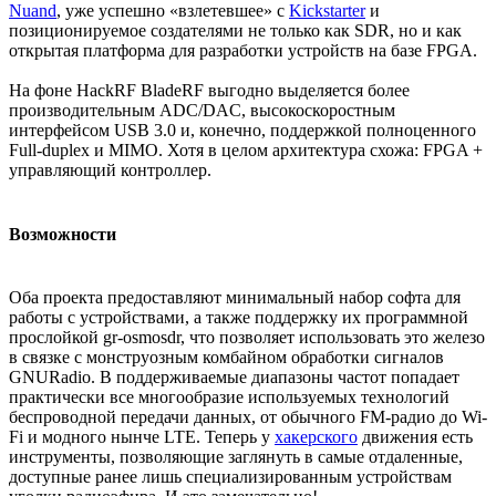
Nuand
, уже успешно «взлетевшее» с
Kickstarter
и
позиционируемое создателями не только как SDR, но и как
открытая платформа для разработки устройств на базе FPGA.
На фоне HackRF BladeRF выгодно выделяется более
производительным ADC/DAC, высокоскоростным
интерфейсом USB 3.0 и, конечно, поддержкой полноценного
Full-duplex и MIMO. Хотя в целом архитектура схожа: FPGA +
управляющий контроллер.
Возможности
Оба проекта предоставляют минимальный набор софта для
работы с устройствами, а также поддержку их программной
прослойкой gr-osmosdr, что позволяет использовать это железо
в связке с монструозным комбайном обработки сигналов
GNURadio. В поддерживаемые диапазоны частот попадает
практически все многообразие используемых технологий
беспроводной передачи данных, от обычного FM-радио до Wi-
Fi и модного нынче LTE. Теперь у
хакерского
движения есть
инструменты, позволяющие заглянуть в самые отдаленные,
доступные ранее лишь специализированным устройствам