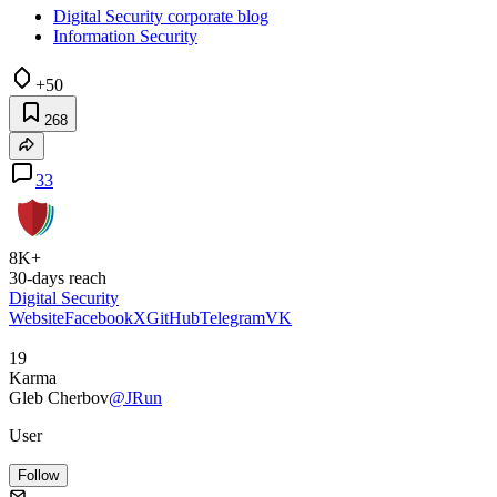
Digital Security corporate blog
Information Security
+50
268
33
8K+
30-days reach
Digital Security
Website
Facebook
X
GitHub
Telegram
VK
19
Karma
Gleb Cherbov
@JRun
User
Follow