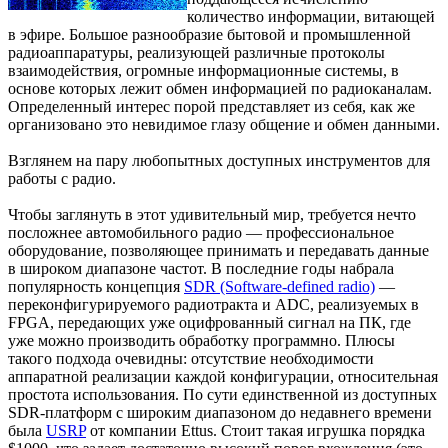
количество информации, витающей
в эфире. Большое разнообразие бытовой и промышленной
радиоаппаратуры, реализующей различные протоколы
взаимодействия, огромные информационные системы, в
основе которых лежит обмен информацией по радиоканалам.
Определенный интерес порой представляет из себя, как же
организовано это невидимое глазу общение и обмен данными.
Взглянем на пару любопытных доступных инструментов для
работы с радио.
Чтобы заглянуть в этот удивительный мир, требуется нечто
посложнее автомобильного радио — профессиональное
оборудование, позволяющее принимать и передавать данные
в широком диапазоне частот. В последние годы набрала
популярность концепция
SDR (Software-defined radio)
—
переконфигурируемого радиотракта и ADC, реализуемых в
FPGA, передающих уже оцифрованный сигнал на ПК, где
уже можно производить обработку программно. Плюсы
такого подхода очевидны: отсутствие необходимости
аппаратной реализации каждой конфигурации, относительная
простота использования. По сути единственной из доступных
SDR-платформ с широким диапазоном до недавнего времени
была
USRP
от компании Ettus. Стоит такая игрушка порядка