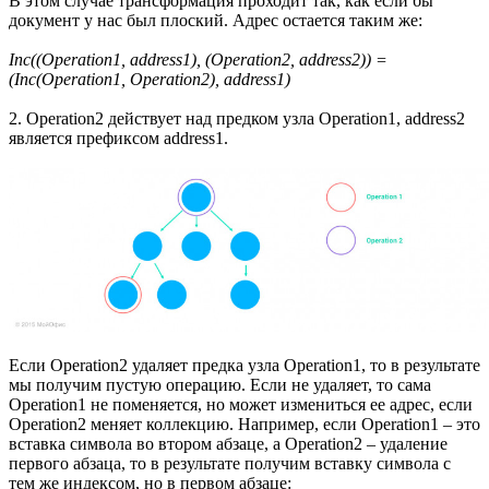
В этом случае трансформация проходит так, как если бы
документ у нас был плоский. Адрес остается таким же:
Inc((Operation1, address1), (Operation2, address2)) =
(Inc(Operation1, Operation2), address1)
2. Operation2 действует над предком узла Operation1, address2
является префиксом address1.
Если Operation2 удаляет предка узла Operation1, то в результате
мы получим пустую операцию. Если не удаляет, то сама
Operation1 не поменяется, но может измениться ее адрес, если
Operation2 меняет коллекцию. Например, если Operation1 – это
вставка символа во втором абзаце, а Operation2 – удаление
первого абзаца, то в результате получим вставку символа с
тем же индексом, но в первом абзаце: