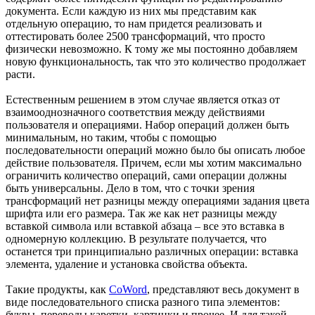
документа. Если каждую из них мы представим как
отдельную операцию, то нам придется реализовать и
оттестировать более 2500 трансформаций, что просто
физически невозможно. К тому же мы постоянно добавляем
новую функциональность, так что это количество продолжает
расти.
Естественным решением в этом случае является отказ от
взаимооднозначного соответствия между действиями
пользователя и операциями. Набор операций должен быть
минимальным, но таким, чтобы с помощью
последовательности операций можно было бы описать любое
действие пользователя. Причем, если мы хотим максимально
ограничить количество операций, сами операции должны
быть универсальны. Дело в том, что с точки зрения
трансформаций нет разницы между операциями задания цвета
шрифта или его размера. Так же как нет разницы между
вставкой символа или вставкой абзаца – все это вставка в
одномерную коллекцию. В результате получается, что
останется три принципиально различных операции: вставка
элемента, удаление и установка свойства объекта.
Такие продукты, как
CoWord
, представляют весь документ в
виде последовательного списка разного типа элементов:
буквы, переводы каретки, картинки и прочее. И для такой