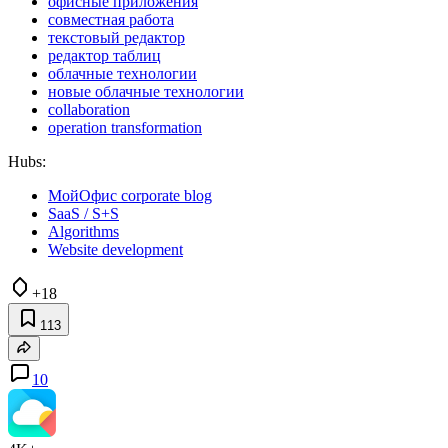
офисные приложения
совместная работа
текстовый редактор
редактор таблиц
облачные технологии
новые облачные технологии
collaboration
operation transformation
Hubs:
МойОфис corporate blog
SaaS / S+S
Algorithms
Website development
+18
113
10