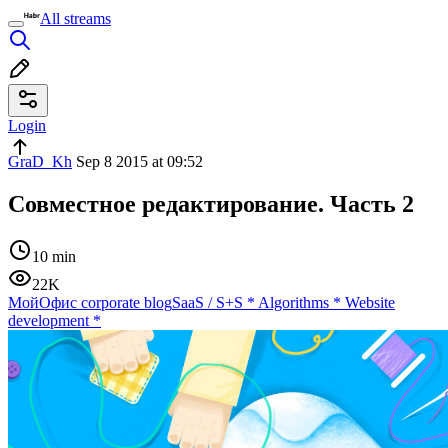
All streams
Login
GraD_Kh
Sep 8 2015 at 09:52
Совместное редактирование. Часть 2
10 min
22K
МойОфис corporate blog
SaaS / S+S
*
Algorithms
*
Website
development
*