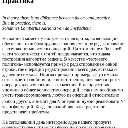
Практика
In theory, there is no difference between theory and practice.
But, in practice, there is.
Johannes Lambertus Adriana van de Snepscheut
На данный момент у нас уже есть алгоритм, позволяющий
обеспечивать неблокирующее одновременное редактирование
с возможностью отмены операций. На этом этапе в большей
части теоретических статей предполагается, что задача
построения алгоритма решена. В качестве «тестового
полигона» используется пример с редактированием одной
строки, где операций редактирования всего две: вставка и
удаление символа. Иногда приводят пример, где у символа
есть какое-то свойство и, соответственно, появляется третья
операция для изменения его значения. Я не просто так
упоминаю общее количество операций, ведь нам необходимо
уметь трансформировать любую из операций относительно
2
любой другой, а значит для N операций нужно реализовать N
трансформаций. Когда операций две или три, это не
представляет проблемы.
На сегодняшний день интерфейс ядра нашего продукта
содержит более пятидесяти функций по редактированию