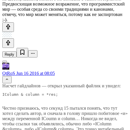
Предвосхищая возможное возражение, что программистский
мир — особая среда со своими традициями и канонами,
отмечу, что мир может меняться, потому как не заспиртован
;-).
Reply
QtRoS
Jun 16 2016 at 08:05
Насчет гайдлайнов — открыл указанный файлик и увидел:
Честно признаюсь, что секунд 15 пытался понять, что тут
хотел сделать автор, и сначала в голову пришло побитовое «и»
между переменной ICoumn и column… Никогда не видел,
чтобы ссылки так объявлялись, обычно либо «IColumn
&column», либо «IColumn& column». Это точно читабельный