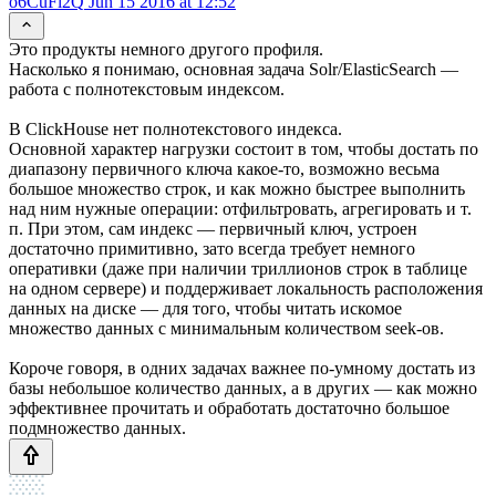
o6CuFl2Q
Jun 15 2016 at 12:52
Это продукты немного другого профиля.
Насколько я понимаю, основная задача Solr/ElasticSearch —
работа с полнотекстовым индексом.
В ClickHouse нет полнотекстового индекса.
Основной характер нагрузки состоит в том, чтобы достать по
диапазону первичного ключа какое-то, возможно весьма
большое множество строк, и как можно быстрее выполнить
над ним нужные операции: отфильтровать, агрегировать и т.
п. При этом, сам индекс — первичный ключ, устроен
достаточно примитивно, зато всегда требует немного
оперативки (даже при наличии триллионов строк в таблице
на одном сервере) и поддерживает локальность расположения
данных на диске — для того, чтобы читать искомое
множество данных с минимальным количеством seek-ов.
Короче говоря, в одних задачах важнее по-умному достать из
базы небольшое количество данных, а в других — как можно
эффективнее прочитать и обработать достаточно большое
подмножество данных.