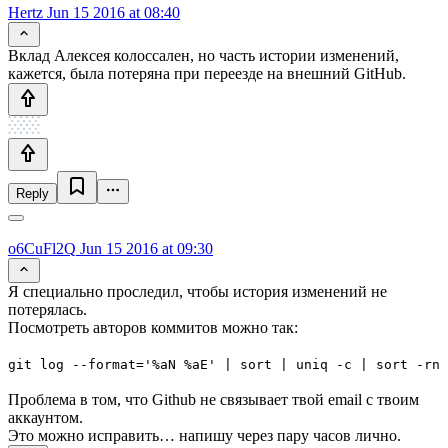
Hertz
Jun 15 2016 at 08:40
Вклад Алексея колоссален, но часть истории изменений,
кажется, была потеряна при переезде на внешний GitHub.
Reply
o6CuFl2Q
Jun 15 2016 at 09:30
Я специально проследил, чтобы история изменений не
потерялась.
Посмотреть авторов коммитов можно так:
git log --format='%aN %aE' | sort | uniq -c | sort -rn
Проблема в том, что Github не связывает твой email с твоим
аккаунтом.
Это можно исправить… напишу через пару часов лично.