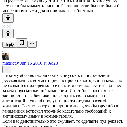
на русском языке следует отнестись позитивно: это лучше,
чем если бы комментариев не было или если бы они были бы
менее понятными для основных разработчиков.
Reply
mrstrictly
Jun 15 2016 at 09:28
Не вижу абсолютно никаких минусов в использовании
русскоязычных комментариев в проекте, который изначально
не создается под open source и активно используется в бизнес-
задачах русскоязычной компании. И нет большого смысла
заставлять разработчиков переводить свою мысль на
английский в ущерб продуктивности отдельно взятой
команды. Честно говоря, не припоминаю, чтобы где-либо в
гайдлайнах встречал что-либо касательно требований к
английскому языку в комментариях.
Если вас действительно это смущает, то сделайте пул-реквест.
Это же теперь open source. :)