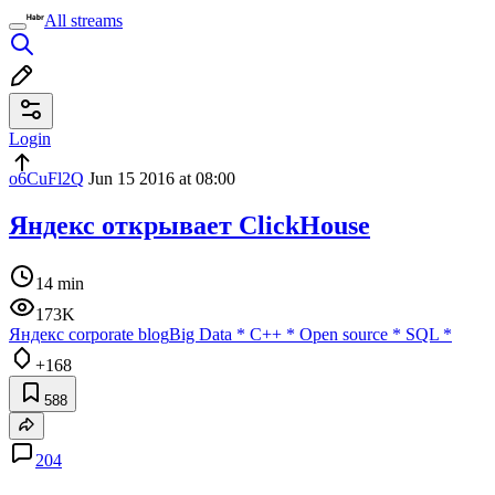
All streams
Login
o6CuFl2Q
Jun 15 2016 at 08:00
Яндекс открывает ClickHouse
14 min
173K
Яндекс corporate blog
Big Data
*
C++
*
Open source
*
SQL
*
+168
588
204