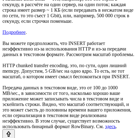
секунду, в рассчёте на один сервер, на один поток; каждая
строка имеет размер ~ 1 КБ (если передавать в несжатом виде
по сети, то это съест 1 Gbit), или, например, 500 000 строк в
секунду, если строчки поменьше.
Подробнее
.
Вы можете предположить, что INSERT работает
неэффективно из-за использования HTTP и из-за передачи
данных в текстовом формате. Рассмотрим масштаб проблемы.
HTTP chunked transfer encoding, это, по сути, один лишний
memcpy. Допустим, 5 GB/sec на одно ядро. То есть, не тот
масштаб, о котором имеет смысл беспокоиться при INSERT.
Передача данных в текстовом виде, это от 100 до 1000
MB/sec., в зависимости от того, насколько хорошо ваше
приложение может записывать числа в текстовом виде и
эскейпить строки. Видно, что масштаб соответствующий, и
это может съесть до половины времени вашего приложения,
если сериализация в текстовом виде реализована
неэффективно. В этом случае, существует возможность
использовать бинарный формат RowBinary. См.
здесь
.