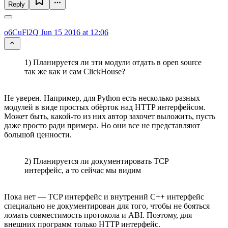
Reply
o6CuFl2Q
Jun 15 2016 at 12:06
1) Планируется ли эти модули отдать в open source
так же как и сам ClickHouse?
Не уверен. Например, для Python есть несколько разных
модулей в виде простых обёрток над HTTP интерфейсом.
Может быть, какой-то из них автор захочет выложить, пусть
даже просто ради примера. Но они все не представляют
большой ценности.
2) Планируется ли документировать TCP
интерфейс, а то сейчас мы видим
Пока нет — TCP интерфейс и внутрений C++ интерфейс
специально не документирован для того, чтобы не бояться
ломать совместимость протокола и ABI. Поэтому, для
внешних программ только HTTP интерфейс.