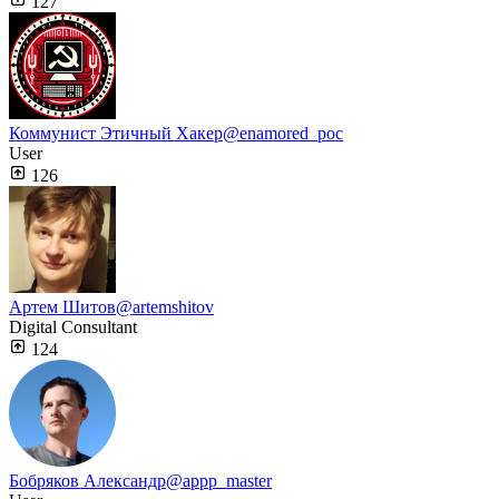
127
Коммунист Этичный Хакер
@enamored_poc
User
126
Артем Шитов
@artemshitov
Digital Consultant
124
Бобряков Александр
@appp_master