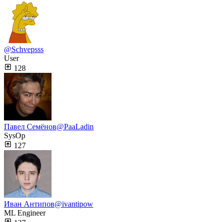
@Schvepsss
User
128
Павел Семёнов
@PaaLadin
SysOp
127
Иван Антипов
@ivantipow
ML Engineer