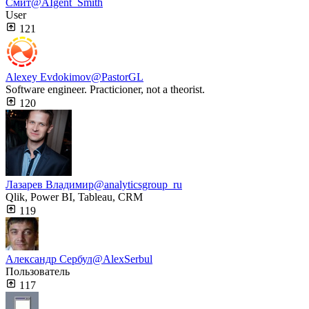
Смит
@AIgent_Smith
User
121
Alexey Evdokimov
@PastorGL
Software engineer. Practicioner, not a theorist.
120
Лазарев Владимир
@analyticsgroup_ru
Qlik, Power BI, Tableau, CRM
119
Александр Сербул
@AlexSerbul
Пользователь
117