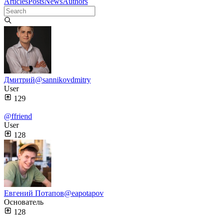
Articles
Posts
News
Authors
Дмитрий
@sannikovdmitry
User
129
@ffriend
User
128
Евгений Потапов
@eapotapov
Основатель
128