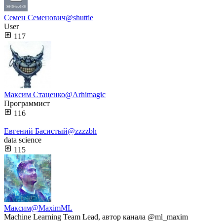
Семен Семенович
@shuttie
User
117
Максим Стаценко
@Arhimagic
Программист
116
Евгений Басистый
@zzzzbh
data science
115
Максим
@MaximML
Machine Learning Team Lead, автор канала @ml_maxim