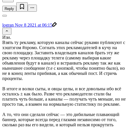
Reply
logran
Nov 8 2021 at 06:15
Изи.
Взять ту рекламу, которую каналы сейчас руками публикуют с
хэштэгом #промо. Согнать этих рекламодателей в кучу на
свою площадку. Заставить владельцев каналов брать эту же
рекламу через площадку телеги (самому выбирая какие
объявления будут в канале) и встраивать рекламу так же как
нынешнее сообщение (т.е с кнопкой, чтобы понятно было), но
не в конец ленты прибивая, а как обычный пост. И стричь
проценты.
В итоге и волки сыты, и овцы целы, и все довольны ибо всё
осталось ± как было. Разве что рекламодатели стали бы
платить чуть больше, а каналы — получать чуть меньше, но не
просто так, а взамен на нормальную статистику по рекламе.
А то, что они сделали сейчас — это дибильные плавающий
баннер, которые всегда перед глазами независимо от того,
сколько раз вы его видели, и который нельзя прокрутить