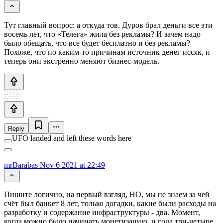
Тут главный вопрос: а откуда тов. Дуров брал деньги все эти
восемь лет, что «Телега» жила без рекламы? И зачем надо
было обещать, что все будет бесплатно и без рекламы?
Похоже, что по каким-то причинам источник денег иссяк, и
теперь они экстренно меняют бизнес-модель.
Reply
UFO landed and left these words here
mrBarabas
Nov 6 2021 at 22:49
Пишите логично, на первый взгляд, НО, мы не знаем за чей
счёт был банкет 8 лет, только догадки, какие были расходы на
разработку и содержание инфраструктуры - два. Момент,
когда можно было начинать монетизацию, и года три-четыре