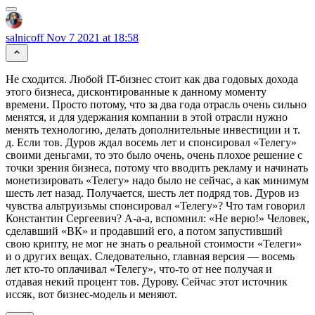
salnicoff
Nov 7 2021 at 18:58
Не сходится. Любой IT-бизнес стоит как два годовых дохода
этого бизнеса, дисконтированные к данному моменту
времени. Просто потому, что за два года отрасль очень сильно
менятся, и для удержания компании в этой отрасли нужно
менять технологию, делать дополнительные инвестиции и т.
д. Если тов. Дуров ждал восемь лет и спонсировал «Телегу»
своими деньгами, то это было очень, очень плохое решение с
точки зрения бизнеса, потому что вводить рекламу и начинать
монетизировать «Телегу» надо было не сейчас, а как минимум
шесть лет назад. Получается, шесть лет подряд тов. Дуров из
чувства альтруизьмы спонсировал «Телегу»? Что там говорил
Константин Сергеевич? А-а-а, вспомнил: «Не верю!» Человек,
сделавший «ВК» и продавший его, а потом запустивший
свою крипту, не мог не знать о реальной стоимости «Телеги»
и о других вещах. Следовательно, главная версия — восемь
лет кто-то оплачивал «Телегу», что-то от нее получая и
отдавая некий процент тов. Дурову. Сейчас этот источник
иссяк, вот бизнес-модель и меняют.