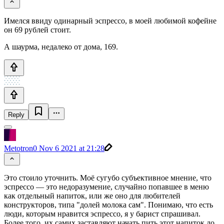
Имелся ввиду одинарный эспрессо, в моей любимой кофейне
он 69 рублей стоит.
А шаурма, недалеко от дома, 169.
Reply
Metotron0
Nov 6 2021 at 21:28
Это стоило уточнить. Моё сугубо субъективное мнение, что
эспрессо — это недоразумение, случайно попавшее в меню
как отдельный напиток, или же оно для любителей
конструкторов, типа "долей молока сам". Понимаю, что есть
люди, которым нравится эспрессо, я у барист спрашивал.
Более того, их самих заставляют начать пить этот напиток до