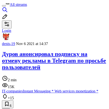
All streams
Login
denis-19
Nov 6 2021 at 14:37
Дуров анонсировал подписку на
отмену рекламы в Telegram по просьбе
пользователей
2 min
15K
IT-companies
Instant Messaging
*
Web services monetization
*
+15
6