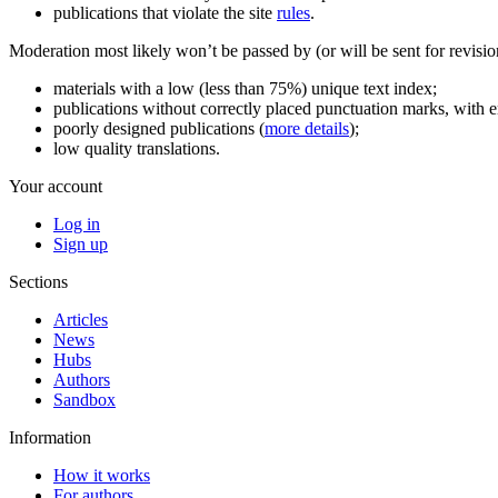
publications that violate the site
rules
.
Moderation most likely won’t be passed by (or will be sent for revisio
materials with a low (less than 75%) unique text index;
publications without correctly placed punctuation marks, with
poorly designed publications (
more details
);
low quality translations.
Your account
Log in
Sign up
Sections
Articles
News
Hubs
Authors
Sandbox
Information
How it works
For authors