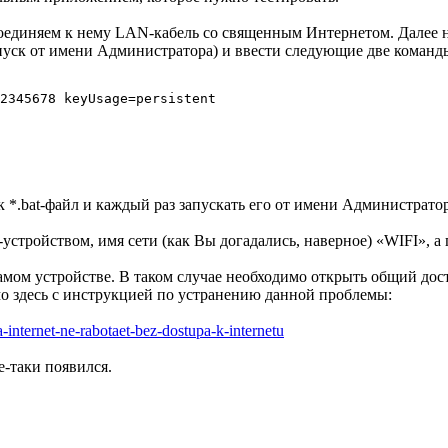
соединяем к нему LAN-кабель со священным Интернетом. Далее н
пуск от имени Администратора) и ввести следующие две команд
2345678 keyUsage=persistent
к *.bat-файл и каждый раз запускать его от имени Администратор
-устройством, имя сети (как Вы догадались, наверное) «WIFI», а 
самом устройстве. В таком случае необходимо открыть общий дост
мо здесь с инструкцией по устранению данной проблемы:
a-internet-ne-rabotaet-bez-dostupa-k-internetu
е-таки появился.