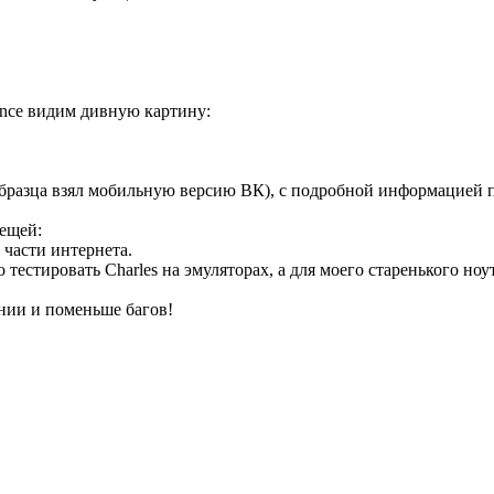
uence видим дивную картину:
 образца взял мобильную версию ВК), с подробной информацией 
вещей:
 части интернета.
тестировать Charles на эмуляторах, а для моего старенького ноу
ании и поменьше багов!