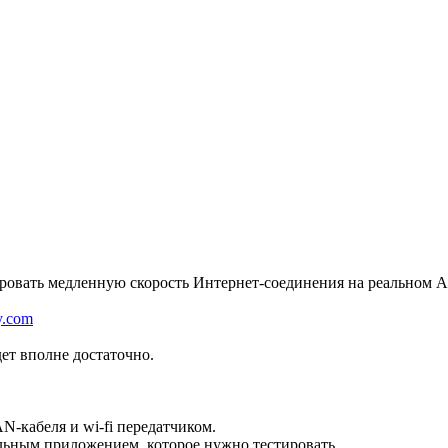
ировать медленную скорость Интернет-соединения на реальном An
y.com
дет вполне достаточно.
N-кабеля и wi-fi передатчиком.
ильным приложением, которое нужно тестировать.