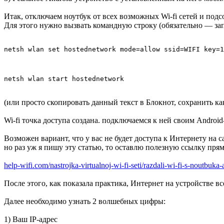
Итак, отключаем ноутбук от всех возможных Wi-fi сетей и под
Для этого нужно вызвать командную строку (обязательно — за
netsh wlan set hostednetwork mode=allow ssid=WIFI key=1
netsh wlan start hostednetwork
(или просто скопировать данный текст в Блокнот, сохранить ка
Wi-fi точка доступа создана. подключаемся к ней своим Android
Возможен вариант, что у вас не будет доступа к Интернету на 
но раз уж я пишу эту статью, то оставлю полезную ссылку пря
help-wifi.com/nastrojka-virtualnoj-wi-fi-seti/razdali-wi-fi-s-noutbuka-
После этого, как показала практика, Интернет на устройстве вс
Далее необходимо узнать 2 волшебных цифры:
1) Ваш IP-адрес