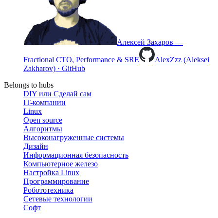
Алексей Захаров —
Fractional CTO, Performance & SRE
AlexZzz (Aleksei
Zakharov) · GitHub
Belongs to hubs
DIY или Сделай сам
IT-компании
Linux
Open source
Алгоритмы
Высоконагруженные системы
Дизайн
Информационная безопасность
Компьютерное железо
Настройка Linux
Программирование
Робототехника
Сетевые технологии
Софт