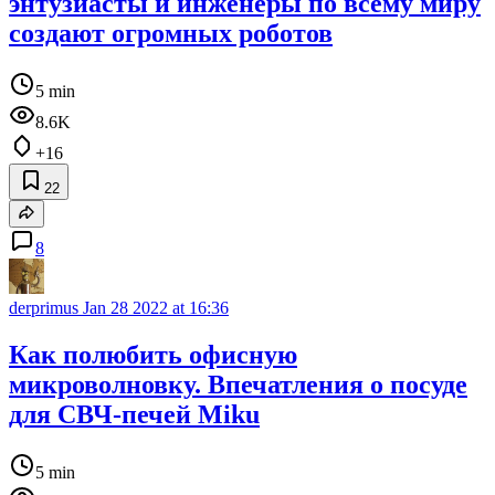
энтузиасты и инженеры по всему миру
создают огромных роботов
5 min
8.6K
+16
22
8
derprimus
Jan 28 2022 at 16:36
Как полюбить офисную
микроволновку. Впечатления о посуде
для СВЧ-печей Miku
5 min