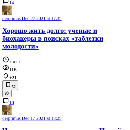
14
derprimus
Dec 27 2021 at 17:35
Хорошо жить долго: ученые и
биохакеры в поисках «таблетки
молодости»
7 min
11K
+21
52
10
derprimus
Dec 17 2021 at 18:25