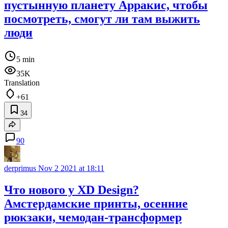
пустынную планету Арракис, чтобы
посмотреть, смогут ли там выжить
люди
5 min
35K
Translation
+61
34
90
derprimus
Nov 2 2021 at 18:11
Что нового у XD Design?
Амстердамские принты, осенние
рюкзаки, чемодан-трансформер