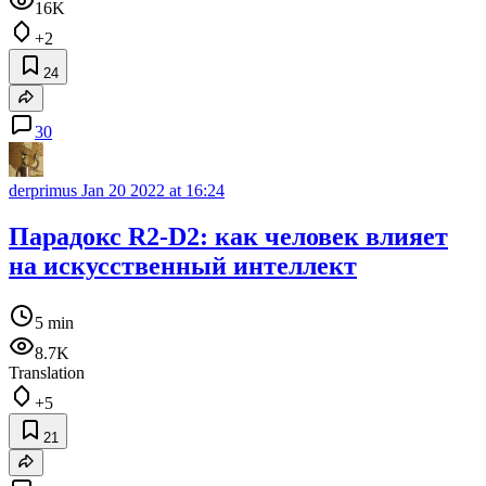
16K
+2
24
30
derprimus
Jan 20 2022 at 16:24
Парадокс R2-D2: как человек влияет
на искусственный интеллект
5 min
8.7K
Translation
+5
21