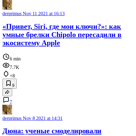
derprimus
Nov 11 2021 at 16:13
«Привет, Siri, где мои ключи?»: как
умные брелки Chipolo пересадили в
экосистему Apple
6 min
7.7K
+8
9
7
derprimus
Nov 8 2021 at 14:31
Дюна: ученые смоделировали