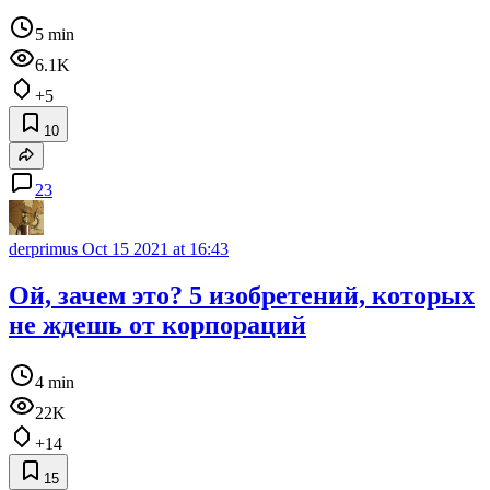
5 min
6.1K
+5
10
23
derprimus
Oct 15 2021 at 16:43
Ой, зачем это? 5 изобретений, которых
не ждешь от корпораций
4 min
22K
+14
15