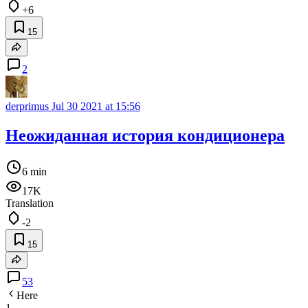
+6
15
2
derprimus
Jul 30 2021 at 15:56
Неожиданная история кондиционера
6 min
17K
Translation
-2
15
53
Here
1