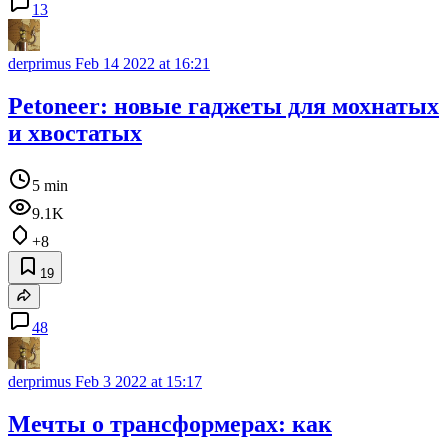
13
derprimus
Feb 14 2022 at 16:21
Petoneer: новые гаджеты для мохнатых
и хвостатых
5 min
9.1K
+8
19
48
derprimus
Feb 3 2022 at 15:17
Мечты о трансформерах: как