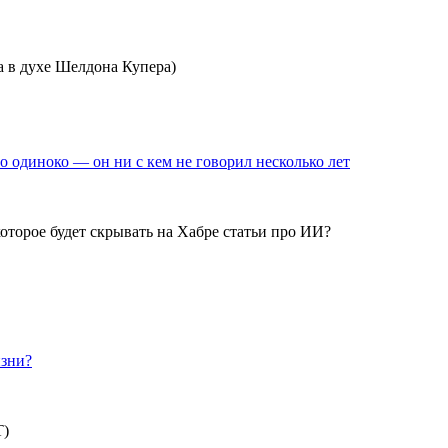
а в духе Шелдона Купера)
 одиноко — он ни с кем не говорил несколько лет
которое будет скрывать на Хабре статьи про ИИ?
изни?
Т)