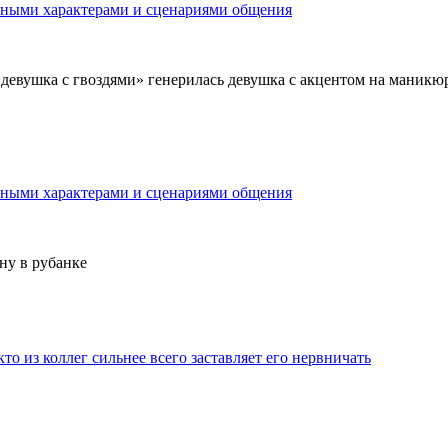
азными характерами и сценариями общения
евушка с гвоздями» генерилась девушка с акцентом на маникюр (п
азными характерами и сценариями общения
ну в рубанке
то из коллег сильнее всего заставляет его нервничать