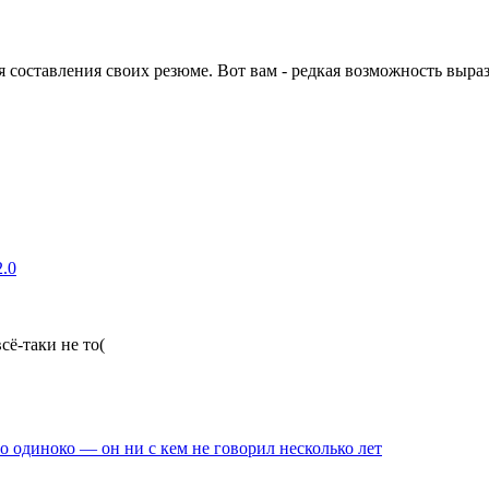
составления своих резюме. Вот вам - редкая возможность вырази
.0
сё-таки не то(
 одиноко — он ни с кем не говорил несколько лет