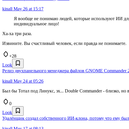
kinall
May 26 at 15:17
Я вообще не понимаю людей, которые используют ИИ для 
индивидуальное лицо!
Ха-ха три раза.
Извините. Вы счастливый человек, если правда не понимаете.
+28
Look
Релиз двухпанельного менеджера файлов GNOME Commander 2
kinall
May 24 at 05:26
Был бы Тотал под Линукс, эх... Double Commander - близко, но в
0
Look
Удалёнщик создал собственного ИИ-клона, потому что ему было
kinall
May 17 at 08:13