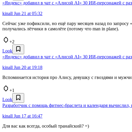
«Яндекс» добавил в чат с «Алисой AI» 30 ИИ-персонажей с р
kinall
Jun 21 at 05:32
Сейчас уже пофиксили, но ещё пару месяцев назад по запросу «д
получались лётчики в самолёте (потому что man in plane).
+2
Look
«Яндекс» добавил в чат с «Алисой AI» 30 ИИ-персонажей с р
kinall
Jun 20 at 19:18
Вспоминается история про Алису, девушку с гвоздями и мужчи
+1
Look
Разработчик с помощь фитнес-браслета и календаря вычислил, к
kinall
Jun 17 at 16:47
Для вас как всегда, особый транайский? =)