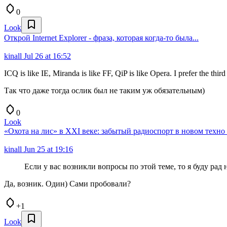
0
Look
Открой Internet Explorer - фраза, которая когда-то была...
kinall
Jul 26 at 16:52
ICQ is like IE, Miranda is like FF, QiP is like Opera. I prefer the thi
Так что даже тогда ослик был не таким уж обязательным)
0
Look
«Охота на лис» в XXI веке: забытый радиоспорт в новом техно
kinall
Jun 25 at 19:16
Если у вас возникли вопросы по этой теме, то я буду рад 
Да, возник. Один) Сами пробовали?
+1
Look