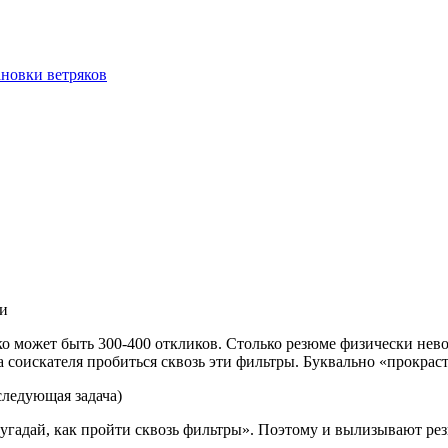
ановки ветряков
ми
ко может быть 300-400 откликов. Столько резюме физически нево
 соискателя пробиться сквозь эти фильтры. Буквально «прокрасть
 следующая задача)
у «угадай, как пройти сквозь фильтры». Поэтому и вылизывают ре