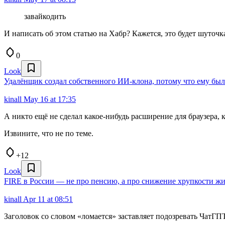
завайкодить
И написать об этом статью на Хабр? Кажется, это будет шуточк
0
Look
Удалёнщик создал собственного ИИ-клона, потому что ему было
kinall
May 16 at 17:35
А никто ещё не сделал какое-нибудь расширение для браузера, 
Извините, что не по теме.
+12
Look
FIRE в России — не про пенсию, а про снижение хрупкости ж
kinall
Apr 11 at 08:51
Заголовок со словом «ломается» заставляет подозревать ЧатГП