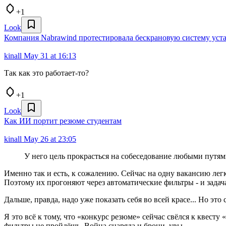
+1
Look
Компания Nabrawind протестировала бескрановую систему уст
kinall
May 31 at 16:13
Так как это работает-то?
+1
Look
Как ИИ портит резюме студентам
kinall
May 26 at 23:05
У него цель прокрасться на собеседование любыми путя
Именно так и есть, к сожалению. Сейчас на одну вакансию лег
Поэтому их прогоняют через автоматические фильтры - и задача
Дальше, правда, надо уже показать себя во всей красе... Но это
Я это всё к тому, что «конкурс резюме» сейчас свёлся к квест
фильтры не пройдёшь. Война снаряда и брони, увы.