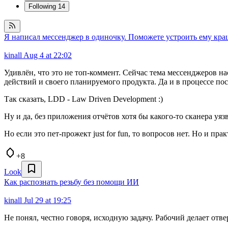
Following
14
Я написал мессенджер в одиночку. Поможете устроить ему кра
kinall
Aug 4 at 22:02
Удивлён, что это не топ-коммент. Сейчас тема мессенджеров на
действий и своего планируемого продукта. Да и в процессе пос
Так сказать, LDD - Law Driven Development :)
Ну и да, без приложения отчётов хотя бы какого-то сканера уязв
Но если это пет-прожект just for fun, то вопросов нет. Но и пр
+8
Look
Как распознать резьбу без помощи ИИ
kinall
Jul 29 at 19:25
Не понял, честно говоря, исходную задачу. Рабочий делает отвер