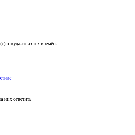
rd (c) откуда-то из тех времён.
 стиле
на них ответить.