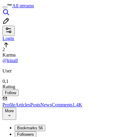
All streams
Login
2
Karma
@kinall
User
0,1
Rating
Follow
Profile
Articles
Posts
News
Comments
1.4K
More
Bookmarks
56
Followers