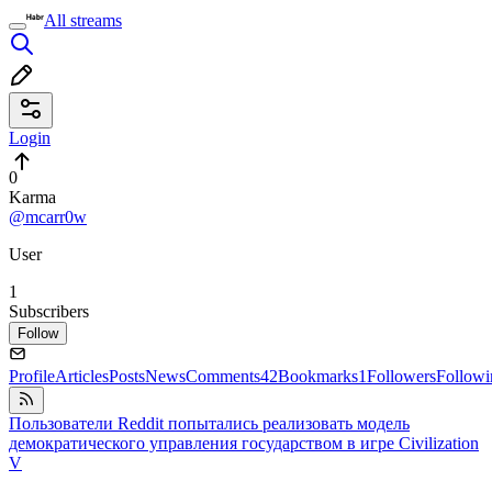
All streams
Login
0
Karma
@mcarr0w
User
1
Subscribers
Follow
Profile
Articles
Posts
News
Comments
42
Bookmarks
1
Followers
Followi
Пользователи Reddit попытались реализовать модель
демократического управления государством в игре Civilization
V