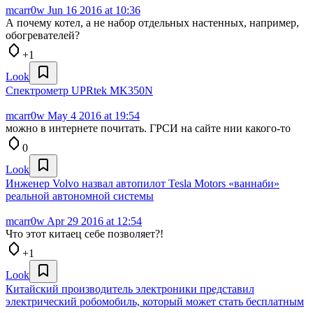
mcarr0w
Jun 16 2016 at 10:36
А почему котел, а не набор отдельных настенных, например,
обогревателей?
+1
Look
Спектрометр UPRtek MK350N
mcarr0w
May 4 2016 at 19:54
можно в интернете почитать. ГРСИ на сайте нии какого-то
0
Look
Инженер Volvo назвал автопилот Tesla Motors «ваннаби»
реальной автономной системы
mcarr0w
Apr 29 2016 at 12:54
Что этот китаец себе позволяет?!
+1
Look
Китайский производитель электроники представил
электрический робомобиль, который может стать бесплатным