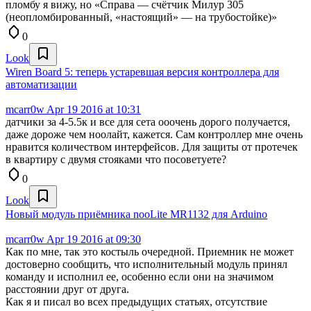
пломбу я вижу, но «Справа — счётчик Милур 305
(неопломбированный, «настоящий» — на трубостойке)»
0
Look
Wiren Board 5: теперь устаревшая версия контроллера для
автоматизации
mcarr0w
Apr 19 2016 at 10:31
датчики за 4-5.5к и все для сета ооочень дорого получается,
даже дороже чем ноолайт, кажется. Сам контроллер мне очень
нравится количеством интерфейсов. Для защиты от протечек
в квартиру с двумя стояками что посоветуете?
0
Look
Новый модуль приёмника nooLite MR1132 для Arduino
mcarr0w
Apr 19 2016 at 09:30
Как по мне, так это костыль очередной. Приемник не может
достоверно сообщить, что исполнительный модуль принял
команду и исполнил ее, особенно если они на значимом
расстоянии друг от друга.
Как я и писал во всех предыдущих статьях, отсутствие