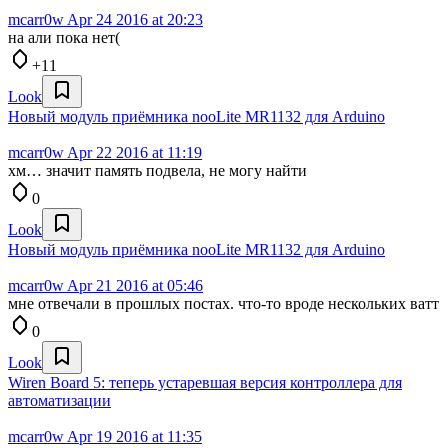
mcarr0w
Apr 24 2016 at 20:23
на али пока нет(
+11
Look
Новый модуль приёмника nooLite MR1132 для Arduino
mcarr0w
Apr 22 2016 at 11:19
хм… значит память подвела, не могу найти
0
Look
Новый модуль приёмника nooLite MR1132 для Arduino
mcarr0w
Apr 21 2016 at 05:46
мне отвечали в прошлых постах. что-то вроде нескольких ватт
0
Look
Wiren Board 5: теперь устаревшая версия контроллера для
автоматизации
mcarr0w
Apr 19 2016 at 11:35