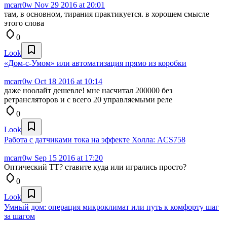
mcarr0w
Nov 29 2016 at 20:01
там, в основном, тирания практикуется. в хорошем смысле
этого слова
0
Look
«Дом-с-Умом» или автоматизация прямо из коробки
mcarr0w
Oct 18 2016 at 10:14
даже ноолайт дешевле! мне насчитал 200000 без
ретрансляторов и с всего 20 управляемыми реле
0
Look
Работа с датчиками тока на эффекте Холла: ACS758
mcarr0w
Sep 15 2016 at 17:20
Оптический ТТ? ставите куда или игрались просто?
0
Look
Умный дом: операция микроклимат или путь к комфорту шаг
за шагом