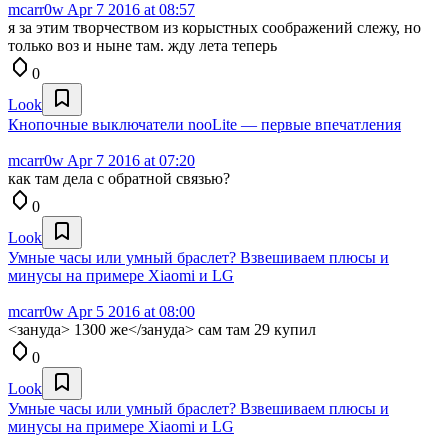
mcarr0w
Apr 7 2016 at 08:57
я за этим творчеством из корыстных соображений слежу, но
только воз и ныне там. жду лета теперь
0
Look
Кнопочные выключатели nooLite — первые впечатления
mcarr0w
Apr 7 2016 at 07:20
как там дела с обратной связью?
0
Look
Умные часы или умный браслет? Взвешиваем плюсы и
минусы на примере Xiaomi и LG
mcarr0w
Apr 5 2016 at 08:00
<зануда> 1300 же</зануда> сам там 29 купил
0
Look
Умные часы или умный браслет? Взвешиваем плюсы и
минусы на примере Xiaomi и LG