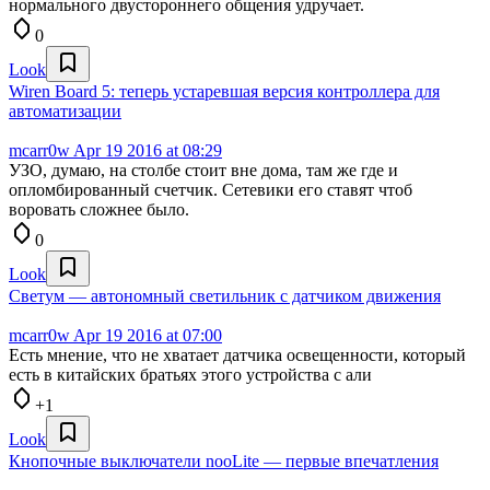
нормального двустороннего общения удручает.
0
Look
Wiren Board 5: теперь устаревшая версия контроллера для
автоматизации
mcarr0w
Apr 19 2016 at 08:29
УЗО, думаю, на столбе стоит вне дома, там же где и
опломбированный счетчик. Сетевики его ставят чтоб
воровать сложнее было.
0
Look
Светум — автономный светильник с датчиком движения
mcarr0w
Apr 19 2016 at 07:00
Есть мнение, что не хватает датчика освещенности, который
есть в китайских братьях этого устройства с али
+1
Look
Кнопочные выключатели nooLite — первые впечатления