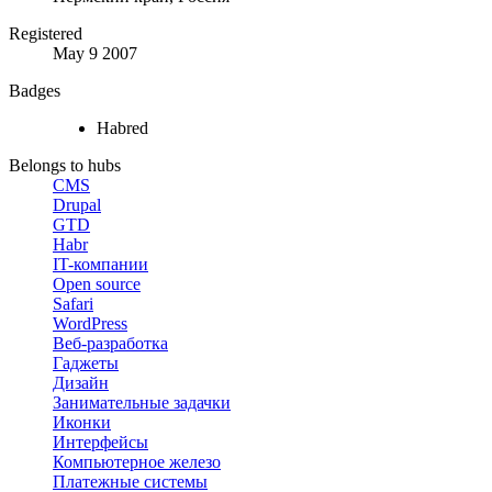
Registered
May 9 2007
Badges
Habred
Belongs to hubs
CMS
Drupal
GTD
Habr
IT-компании
Open source
Safari
WordPress
Веб-разработка
Гаджеты
Дизайн
Занимательные задачки
Иконки
Интерфейсы
Компьютерное железо
Платежные системы