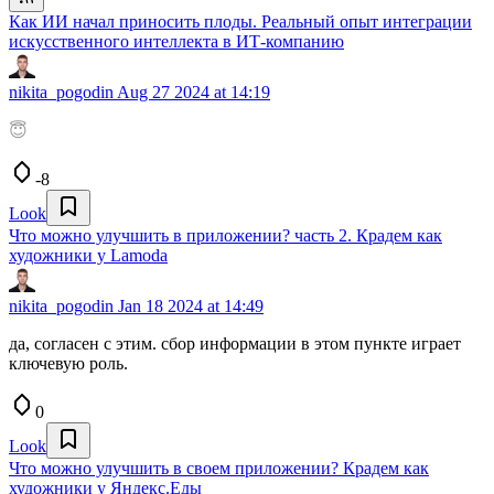
Как ИИ начал приносить плоды. Реальный опыт интеграции
искусственного интеллекта в ИТ-компанию
nikita_pogodin
Aug 27 2024 at 14:19
😇
-8
Look
Что можно улучшить в приложении? часть 2. Крадем как
художники у Lamoda
nikita_pogodin
Jan 18 2024 at 14:49
да, согласен с этим. сбор информации в этом пункте играет
ключевую роль.
0
Look
Что можно улучшить в своем приложении? Крадем как
художники у Яндекс.Еды