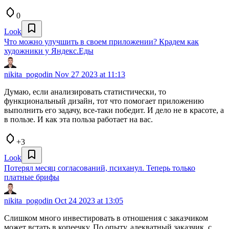
0
Look
Что можно улучшить в своем приложении? Крадем как
художники у Яндекс.Еды
nikita_pogodin
Nov 27 2023 at 11:13
Думаю, если анализировать статистически, то
функциональный дизайн, тот что помогает приложению
выполнить его задачу, все-таки победит. И дело не в красоте, а
в пользе. И как эта польза работает на вас.
+3
Look
Потерял месяц согласований, психанул. Теперь только
платные брифы
nikita_pogodin
Oct 24 2023 at 13:05
Слишком много инвестировать в отношения с заказчиком
может встать в копеечку. По опыту, адекватный заказчик, с