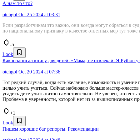
А нам-то что?
otchgol
Oct 25 2024 at 03:31
Если разработчикам это важно, они всегда могут обраться в су
по национальному признаку в качестве ответных мер тут тоже 
-5
Look
Как я написал книгу для детей: «Мама, не отвлекай. Я Python у
otchgol
Oct 20 2024 at 07:36
Тот редкий случай, когда есть желание, возможность и умение 
целью учить учиться. Сейчас наблюдаю больше мастер-классов 
усадить дите учить питон самостоятельно. Не уверен, что есть за
Проблема в уверенности, которой нет из-за вышеописанных пр
+1
Look
Пишем хорошие баг репорты. Рекомендации