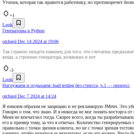
Утопия, которая так нравится работнику, но противоречит биз
+1
Look
Генераторы в Python
otchgol
Dec 14 2024 at 19:06
Так странно увидеть наконец для того, что считаешь предназн
вещи, а строение генератора, возможно и нет
-3
Look
Нагружаем и отдыхаем: load testing без стресса, ч.1 — процесс
otchgol
Dec 7 2024 at 14:24
Я никоим образом не защищаю и не рекламирую JMeter. Это убо
Говорю о том, что знаю. И я никогда не мог понять восторга о
Меня не впечатлил тогда. Скорее всего, когда ты разрабатывае
его в пример тому, за что я отвечал. Количество генерируемых
правильно с точки зрения клиента, но не с точки зрения тесто
клиента, чтобы ручаться за результаты, если это нужно. Часто