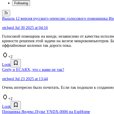
Following
Вышла 12 версия русского опенсорс голосового помощника Ири
otchgol
Jul 30 2025 at 04:16
Голосовой помощник на винде, независимо от качества исполне
кривости решения этой задачи на железе микрокомпьютеров. Б
оффлайновые колонки так дороги пока.
+2
Look
Geely и ECARX, что с вами не так?
otchgol
Jul 23 2025 at 13:44
Очень интересно было почитать. Если так подошли к созданию 
+2
Look
Прошивка Яндекс.Пульт YNDX-0006 на EspHome