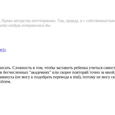
д. Прево авторства неотторжимо. Так, правда, и с собственность
кому-нибудь понравилась бы.
чу!»
писать. Сложность в том, чтобы заставить ребенка учиться само
в бесчисленных "академиях" или скорее повторяй точно за мной,
мануха (не могу к подобрать перевода к trial), потому не могу ск
облем.