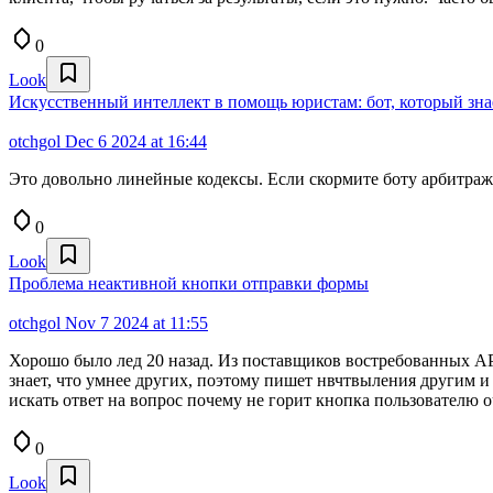
0
Look
Искусственный интеллект в помощь юристам: бот, который зн
otchgol
Dec 6 2024 at 16:44
Это довольно линейные кодексы. Если скормите боту арбитраж
0
Look
Проблема неактивной кнопки отправки формы
otchgol
Nov 7 2024 at 11:55
Хорошо было лед 20 назад. Из поставщиков востребованных API 
знает, что умнее других, поэтому пишет нвчтвыления другим и
искать ответ на вопрос почему не горит кнопка пользователю о
0
Look