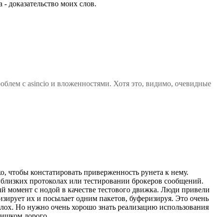
- доказательство моих слов.
облем с asincio и вложенностями. Хотя это, видимо, очевидные
о, чтобы констатировать приверженность рунета к нему.
Iot близких протоколах или тестировании брокеров сообщений.
ный момент с нодой в качестве тестового движка. Люди привели
мизирует их и посылает одним пакетов, буферизируя. Это очень
о плох. Но нужно очень хорошо знать реализацию использования
лишком дорого.