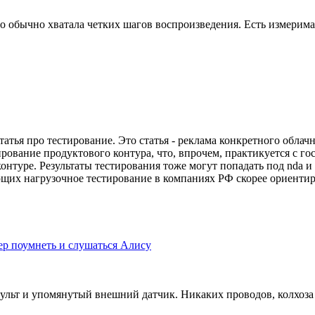
 Но обычно хватала четких шагов воспроизведения. Есть измерима
статья про тестирование. Это статья - реклама конкретного обла
тирование продуктового контура, что, впрочем, практикуется с г
онтуре. Результаты тестирования тоже могут попадать под nda и
щих нагрузочное тестирование в компаниях РФ скорее ориентиро
р поумнеть и слушаться Алису
льт и упомянутый внешний датчик. Никаких проводов, колхоза 