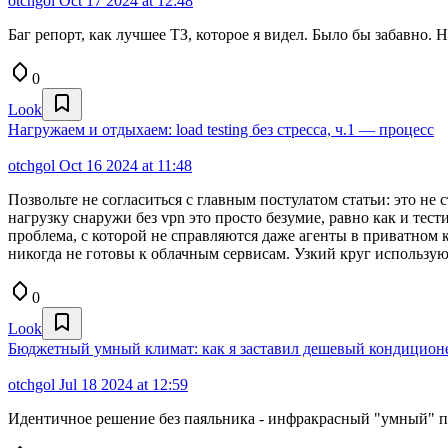
otchgol
Oct 17 2024 at 12:48
Баг репорт, как лучшее ТЗ, которое я видел. Было бы забавно.
0
Look
Нагружаем и отдыхаем: load testing без стресса, ч.1 — процесс
otchgol
Oct 16 2024 at 11:48
Позвольте не согласиться с главным постулатом статьи: это не 
нагрузку снаружи без vpn это просто безумие, равно как и тес
проблема, с которой не справляются даже агенты в приватном к
никогда не готовы к облачным сервисам. Узкий круг использую
0
Look
Бюджетный умный климат: как я заставил дешевый кондиционе
otchgol
Jul 18 2024 at 12:59
Идентичное решение без паяльника - инфракрасный "умный" пу