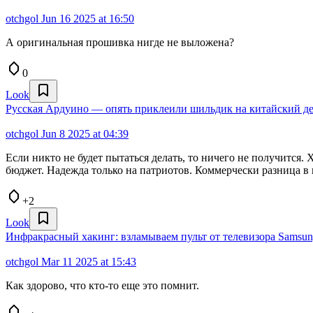
otchgol
Jun 16 2025 at 16:50
А оригинальная прошивка нигде не выложена?
0
Look
Русская Ардуино — опять приклеили шильдик на китайский д
otchgol
Jun 8 2025 at 04:39
Если никто не будет пытаться делать, то ничего не получится.
бюджет. Надежда только на патриотов. Коммерчески разница в 
+2
Look
Инфракрасный хакинг: взламываем пульт от телевизора Samsu
otchgol
Mar 11 2025 at 15:43
Как здорово, что кто-то еще это помнит.