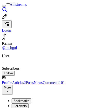
All streams
Login
-9
Karma
@otchgol
User
1
Subscribers
Follow
Profile
Articles
2
Posts
News
Comments
101
More
Bookmarks
Followers