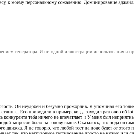
несу, к моему персональному сожалению. Доминирование аджайла 
ачением генератора. И ни одной иллюстрации использования и пр
гость. Он неудобен и безумно прожорлив. Я упоминал его тольк
т гатлинга. Его приводили в пример, когда заходил разговор об 
шь конкурента тебя ничего не впечатляет :) У меня был неприят
 нодой запросов было на голову выше. Оказалось, что нода опти
вого движка. Я не говорю, что любой тест на ноде будет от этог
 бывает так, что нагрузочное тестирование просто не нужно или с