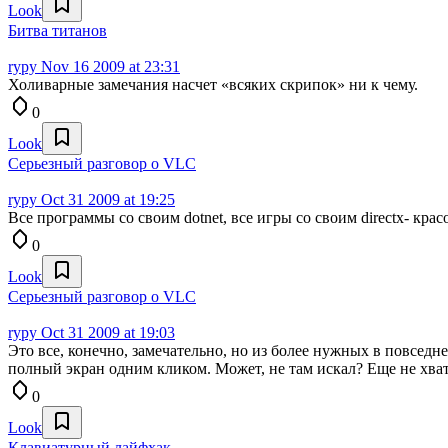
Look
Битва титанов
rypy
Nov 16 2009 at 23:31
Холиварные замечания насчет «всяких скрипок» ни к чему.
0
Look
Серьезный разговор о VLC
rypy
Oct 31 2009 at 19:25
Все программы со своим dotnet, все игры со своим directx- красо
0
Look
Серьезный разговор о VLC
rypy
Oct 31 2009 at 19:03
Это все, конечно, замечательно, но из более нужных в повсед
полный экран одним кликом. Может, не там искал? Еще не хвата
0
Look
Клавиатурный лайфхак