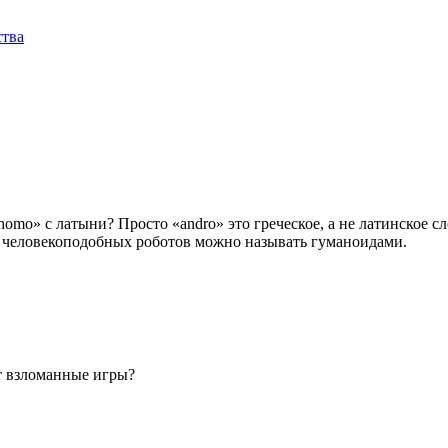
ства
homo» с латыни? Просто «andro» это греческое, а не латинское с
е, человекоподобных роботов можно называть гуманоидами.
т взломанные игры?