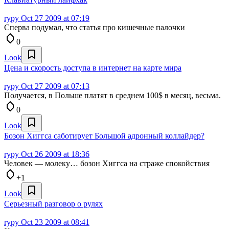
rypy
Oct 27 2009 at 07:19
Сперва подумал, что статья про кишечные палочки
0
Look
Цена и скорость доступа в интернет на карте мира
rypy
Oct 27 2009 at 07:13
Получается, в Польше платят в среднем 100$ в месяц, весьма.
0
Look
Бозон Хиггса саботирует Большой адронный коллайдер?
rypy
Oct 26 2009 at 18:36
Человек — молеку… бозон Хиггса на страже спокойствия
+1
Look
Серьезный разговор о рулях
rypy
Oct 23 2009 at 08:41