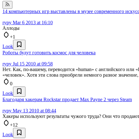
14 компьютерных игр выставлены в музее современного искус
rypy
Mar 6 2013 at 16:10
Аллоды
+1
Look
Роботы будут готовить космос для человека
rypy
Jul 15 2010 at 09:58
Нет. Как, по-вашему, переводится «human» с английского или «
«человек». Хотя эти слова приобрели немного разное значени
0
Look
Благодаря хакерам Rockstar продает Max Payne 2 через Steam
rypy
May 13 2010 at 08:44
Хакеры используют результаты чужого труда? Они что продаю
+12
Look