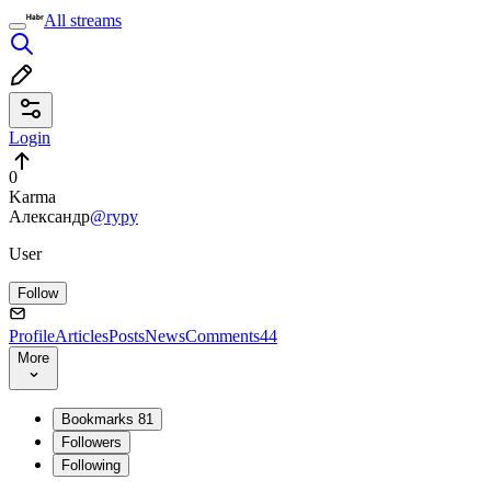
All streams
Login
0
Karma
Александр
@rypy
User
Follow
Profile
Articles
Posts
News
Comments
44
More
Bookmarks
81
Followers
Following