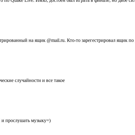
о по Quake Live. Имхо, достоен был играть в финале, но двое си
стрированный на ящик @mail.ru. Кто-то зарегестрировал ящик по
ческие случайности и все такое
и и прослушать музыку=)