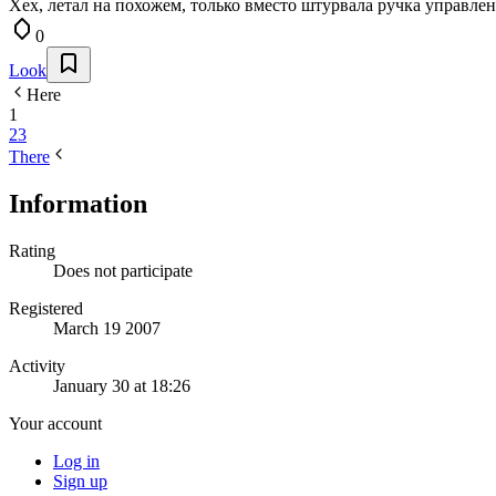
Хех, летал на похожем, только вместо штурвала ручка управлен
0
Look
Here
1
2
3
There
Information
Rating
Does not participate
Registered
March 19 2007
Activity
January 30 at 18:26
Your account
Log in
Sign up