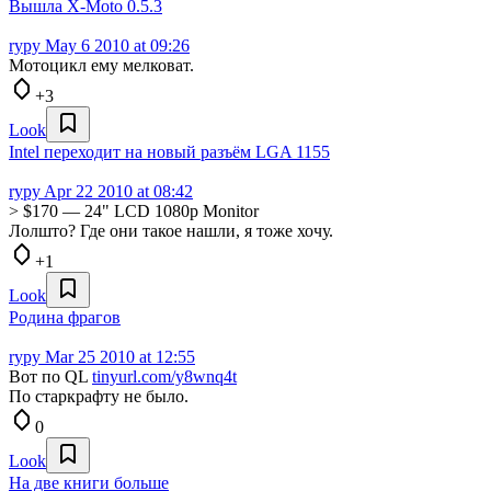
Вышла X-Moto 0.5.3
rypy
May 6 2010 at 09:26
Мотоцикл ему мелковат.
+3
Look
Intel переходит на новый разъём LGA 1155
rypy
Apr 22 2010 at 08:42
> $170 — 24" LCD 1080p Monitor
Лолшто? Где они такое нашли, я тоже хочу.
+1
Look
Родина фрагов
rypy
Mar 25 2010 at 12:55
Вот по QL
tinyurl.com/y8wnq4t
По старкрафту не было.
0
Look
На две книги больше