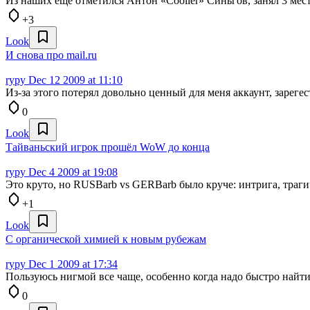
Из наших еще отметился Антон «Cooller» Синьгов, занял 3 мест
+3
Look
И снова про mail.ru
rypy
Dec 12 2009 at 11:10
Из-за этого потерял довольно ценный для меня аккаунт, зареге
0
Look
Тайваньский игрок прошёл WoW до конца
rypy
Dec 4 2009 at 19:08
Это круто, но RUSBarb vs GERBarb было круче: интрига, траги
+1
Look
С органической химией к новым рубежам
rypy
Dec 1 2009 at 17:34
Пользуюсь нигмой все чаще, особенно когда надо быстро найт
0