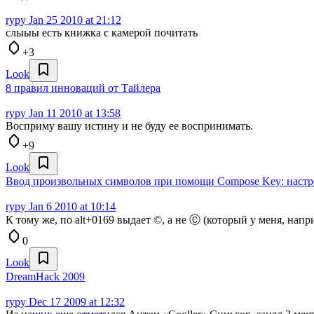
rypy
Jan 25 2010 at 21:12
слыыы есть книжка с камерой почитать
+3
Look
8 правил инноваций от Тайлера
rypy
Jan 11 2010 at 13:58
Восприму вашу истину и не буду ее воспринимать.
+9
Look
Ввод произвольных символов при помощи Compose Key: настр
rypy
Jan 6 2010 at 10:14
К тому же, по alt+0169 выдает ©, а не Ⓒ (который у меня, напр
0
Look
DreamHack 2009
rypy
Dec 17 2009 at 12:32