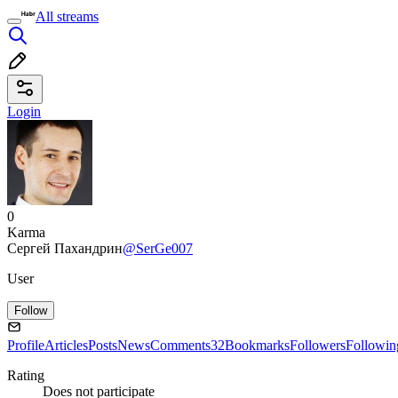
All streams
Login
0
Karma
Сергей Пахандрин
@SerGe007
User
Follow
Profile
Articles
Posts
News
Comments
32
Bookmarks
Followers
Followin
Rating
Does not participate