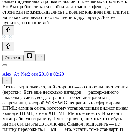
бывает идеальных стройматериалов и идеальных строителей.
Но Вы пробовали клеить обои или класть кафель где
строители не заморачивались на ровные кирпичи или плиты и
на то как они лежат по отношении к друг другу. Дом не
рушится, но он кривой.
Ответить
Alex_At_Net
2 сен 2010 в 02:20
Это взгляд только с одной стороны — со стороны построения
(верстки). Есть еще несколько взглядов — рассерженного
владельца сайта, когда страницы перестают работать;
секретарши, которой WISYWIG неправильно сформировал
HTML; админа сайта, которому установленный виджет выдал
вывод в HTML, а не в XHTML. Много еще есть. И все они
хотят рабочую страницу. Пусть кривую, но хоть что нибуть —
им эти стандарты до лампочки. Символ подправить — не
плитку переложить. HTML — это, кстати, тоже стандарт. И