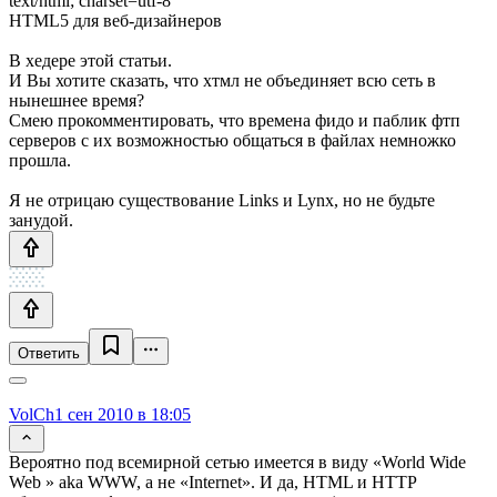
text/html; charset=utf-8
HTML5 для веб-дизайнеров
В хедере этой статьи.
И Вы хотите сказать, что хтмл не объединяет всю сеть в
нынешнее время?
Смею прокомментировать, что времена фидо и паблик фтп
серверов с их возможностью общаться в файлах немножко
прошла.
Я не отрицаю существование Links и Lynx, но не будьте
занудой.
Ответить
VolCh
1 сен 2010 в 18:05
Вероятно под всемирной сетью имеется в виду «World Wide
Web » aka WWW, а не «Internet». И да, HTML и HTTP