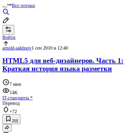
Все потоки
Войти
arnold-sakhnov
1 сен 2010 в 12:40
HTML5 для веб-дизайнеров. Часть 1:
Краткая история языка разметки
7 мин
14K
IT-стандарты
*
Перевод
+72
255