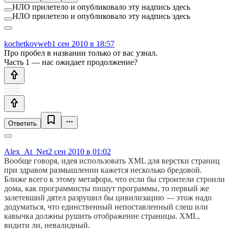
НЛО прилетело и опубликовало эту надпись здесь
НЛО прилетело и опубликовало эту надпись здесь
kochetkovweb
1 сен 2010 в 18:57
Про пробел в названии только от вас узнал.
Часть 1 — нас ожидает продолжение?
Ответить
Alex_At_Net
2 сен 2010 в 01:02
Вообще говоря, идея использовать XML для верстки страниц
при здравом размышлении кажется несколько бредовой.
Ближе всего к этому метафора, что если бы строители строили
дома, как программисты пишут программы, то первый же
залетевший дятел разрушил бы цивилизацию — этож надо
додуматься, что единственный непоставленный слеш или
кавычка должны рушить отображение страницы. XML,
видити ли, невалидный.