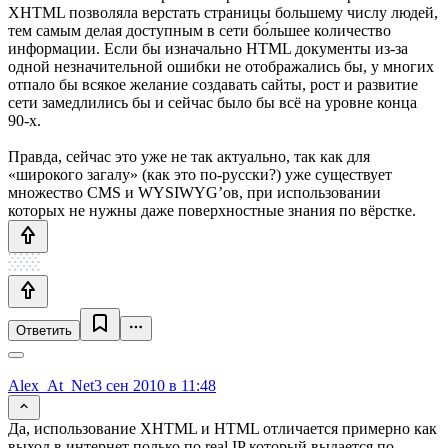
XHTML позволяла верстать страницы большему числу людей,
тем самым делая доступным в сети бо́льшее количество
информации. Если бы изначально HTML документы из-за
одной незначительной ошибки не отображались бы, у многих
отпало бы всякое желание создавать сайты, рост и развитие
сети замедлились бы и сейчас было бы всё на уровне конца
90-х.
Правда, сейчас это уже не так актуально, так как для
«широкого загалу» (как это по-русски?) уже существует
множество CMS и WYSIWYG’ов, при использовании
которых не нужны даже поверхностные знания по вёрстке.
Ответить
Alex_At_Net
3 сен 2010 в 11:48
Да, использование XHTML и HTML отличается примерно как
выход в интернет полько по real IP который выдается по