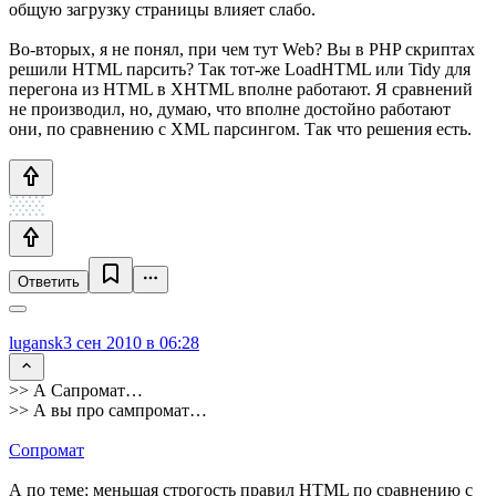
общую загрузку страницы влияет слабо.
Во-вторых, я не понял, при чем тут Web? Вы в PHP скриптах
решили HTML парсить? Так тот-же LoadHTML или Tidy для
перегона из HTML в XHTML вполне работают. Я сравнений
не производил, но, думаю, что вполне достойно работают
они, по сравнению с XML парсингом. Так что решения есть.
Ответить
lugansk
3 сен 2010 в 06:28
>> А Сапромат…
>> А вы про сампромат…
Сопромат
А по теме: меньшая строгость правил HTML по сравнению с