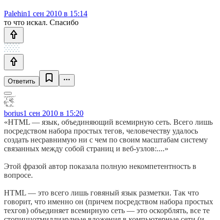
Palehin
1 сен 2010 в 15:14
то что искал. Спасибо
Ответить
borius
1 сен 2010 в 15:20
«HTML — язык, объединяющий всемирную сеть. Всего лишь
посредством набора простых тегов, человечеству удалось
создать несравнимую ни с чем по своим масштабам систему
связанных между собой страниц и веб-узлов:....»
Этой фразой автор показала полную некомпетентность в
вопросе.
HTML — это всего лишь говяный язык разметки. Так что
говорит, что именно он (причем посредством набора простых
техгов) объединяет всемирную сеть — это оскорблять, все те
стопиццотмиллиардные вложения в компьютерные сети (и