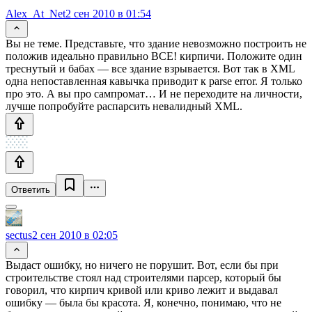
Alex_At_Net
2 сен 2010 в 01:54
Вы не теме. Представьте, что здание невозможно построить не
положив идеально правильно ВСЕ! кирпичи. Положите один
треснутый и бабах — все здание взрывается. Вот так в XML
одна непоставленная кавычка приводит к parse error. Я только
про это. А вы про сампромат… И не переходите на личности,
лучше попробуйте распарсить невалидный XML.
Ответить
sectus
2 сен 2010 в 02:05
Выдаст ошибку, но ничего не порушит. Вот, если бы при
строительстве стоял над строителями парсер, который бы
говорил, что кирпич кривой или криво лежит и выдавал
ошибку — была бы красота. Я, конечно, понимаю, что не