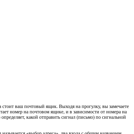
а стоит ваш почтовый ящик. Выходя на прогулку, вы замечаете
итает номер на почтовом ящике, и в зависимости от номера на
 определяет, какой отправить сигнал (письмо) по сигнальной
 называется «выбор адреса», два входа с общим названием