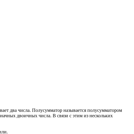
вает два числа. Полусумматор называется полусумматором
означных двоичных числа. В связи с этим из нескольких
или.