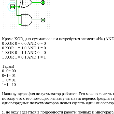
Кроме XOR, для сумматора нам потребуется элемент «И» (AND
0 XOR 0 = 0 0 AND 0 = 0
0 XOR 1 = 1 0 AND 1 = 0
1 XOR 0 = 1 1 AND 0 = 0
1 XOR 1 = 0 1 AND 1 = 1
Тадам!
0+0= 00
0+1= 01
1+0= 01
1+1= 10
Наш
а вундервафля
полусумматор работает. Его можно считать
потому, что с его помощью нельзя учитывать перенос (результа
одноразрядных полусумматоров нельзя сделать один многораз
Я не буду вдаваться в подробности работы полных и многораз