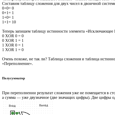
Составим таблицу сложения для двух чисел в двоичной системе
0+0= 0
0+1= 1
1+0= 1
1+1= 10
Теперь запишем таблицу истинности элемента «Исключающее Ил
0 XOR 0 = 0
0 XOR 1 = 1
1 XOR 0 = 1
1 XOR 1 = 0
Очень похоже, не так ли? Таблица сложения и таблица истинн
«Переполнение».
Полусумматор
При переполнении результат сложения уже не помещается в сто
а сумма — уже двузначное (две значащих цифры). Две цифры о