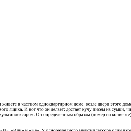
 живете в частном одноквартирном доме, возле двери этого дом
ого ящика. И вот что он делает: достает кучу писем из сумки, ч
 мультиплексором. Он определенным образом (номер на конверте)
«И», «Или» и «Не». У одноразрядного мультиплексора один вход