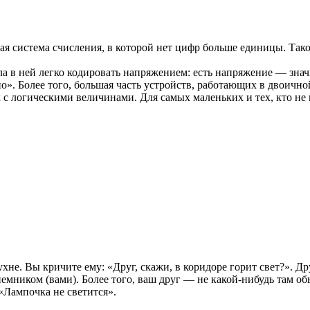
акая система счисления, в которой нет цифр больше единицы. Тако
ла в ней легко кодировать напряжением: есть напряжение — значи
». Более того, большая часть устройств, работающих в двоичной
 с логическими величинами. Для самых маленьких и тех, кто не 
ухне. Вы кричите ему: «Друг, скажи, в коридоре горит свет?». Др
иемником (вами). Более того, ваш друг — не какой-нибудь там 
«Лампочка не светится».