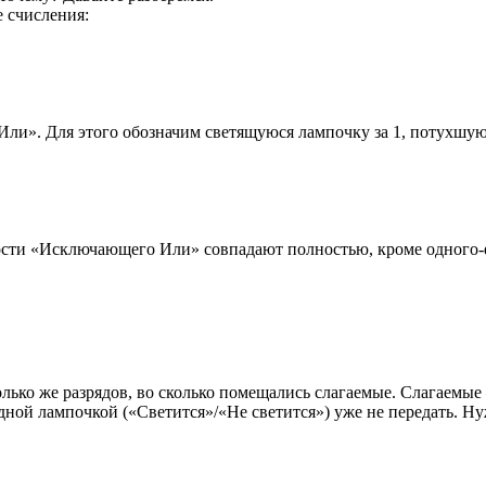
 счисления:
и». Для этого обозначим светящуюся лампочку за 1, потухшую — 
ости «Исключающего Или» совпадают полностью, кроме одного-е
лько же разрядов, во сколько помещались слагаемые. Слагаемые
дной лампочкой («Светится»/«Не светится») уже не передать. Н