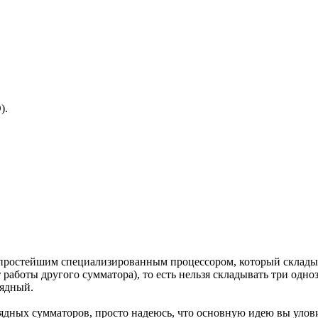
).
 простейшим специализированным процессором, который склады
т работы другого сумматора), то есть нельзя складывать три одн
рядный.
рядных сумматоров, просто надеюсь, что основную идею вы улов