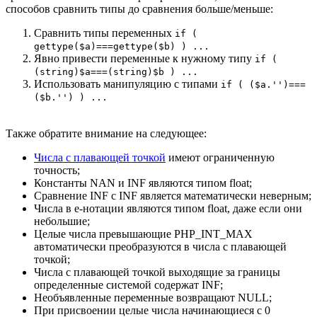
способов сравнить типы до сравнения больше/меньше:
Сравнить типы переменных
if (
gettype($a)===gettype($b) ) ...
Явно привести переменные к нужному типу
if (
(string)$a===(string)$b ) ...
Использовать манипуляцию с типами
if ( ($a.'')===
($b.'') ) ...
Также обратите внимание на следующее:
Числа с плавающей точкой
имеют ограниченную
точность;
Константы NAN и INF являются типом float;
Сравнение INF с INF является математически неверным;
Числа в e-нотации являются типом float, даже если они
небольшие;
Целые числа превышающие PHP_INT_MAX
автоматически преобразуются в числа с плавающей
точкой;
Числа с плавающей точкой выходящие за границы
определенные системой содержат INF;
Необъявленные переменные возвращают NULL;
При присвоении целые числа начинающиеся с 0