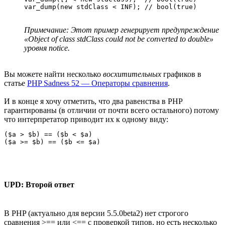
var_dump(new stdClass < INF); // bool(true)
Примечание: Этот пример генерирует предупреждение
«Object of class stdClass could not be converted to double»
уровня notice.
Вы можете найти несколько
восхитительных
графиков в
статье
PHP Sadness 52 — Операторы сравнения
.
И в конце я хочу отметить, что два равенства в PHP
гарантированы (в отличии от почти всего остального) потому
что интерпретатор приводит их к одному виду:
($a > $b) == ($b < $a)

($a >= $b) == ($b <= $a)
UPD: Второй ответ
В PHP (актуально для версии 5.5.0beta2) нет строгого
сравнения >== или <== с проверкой типов, но есть несколько