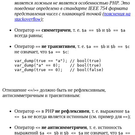
является ложным не является особенностью PHP. Это
поведение определено в стандарте IEEE 754 формата
представления чисел с плавающей точкой (
пояснения на
stackoverflow
);
Оператор
симметричен
, т. е.
и
==
$a == $b
$b == $a
всегда равны;
Оператор
не транзитивен
, т. е.
и
==
$a == $b
$b == $c
не означает, что
:
$a == $c
var_dump(true == "a"); // bool(true)

var_dump("a" == 0);    // bool(true)

Отношение
/
должно быть не рефлексивным,
<=
>=
антисимметричным и транзитивным:
Оператор
в PHP
не рефлексивен
, т. е. выражение
<=
$a
не всегда является истинным (см. пример для
);
<= $a
==
Оператор
не антисимметричен
, т. е. истинность
<=
выражений
и
не означает, что
$a <= $b
$b <= $a
$a ==