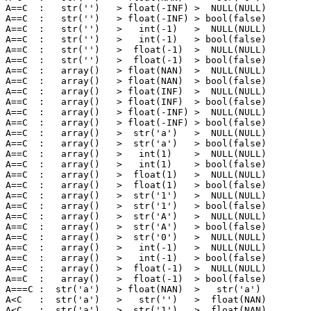
A==C  :   str('')   > float(-INF) >  NULL(NULL) 

A==C  :   str('')   > float(-INF) > bool(false) 

A==C  :   str('')   >   int(-1)   >  NULL(NULL) 

A==C  :   str('')   >   int(-1)   > bool(false) 

A==C  :   str('')   >  float(-1)  >  NULL(NULL) 

A==C  :   str('')   >  float(-1)  > bool(false) 

A==C  :   array()   > float(NAN)  >  NULL(NULL) 

A==C  :   array()   > float(NAN)  > bool(false) 

A==C  :   array()   > float(INF)  >  NULL(NULL) 

A==C  :   array()   > float(INF)  > bool(false) 

A==C  :   array()   > float(-INF) >  NULL(NULL) 

A==C  :   array()   > float(-INF) > bool(false) 

A==C  :   array()   >  str('a')   >  NULL(NULL) 

A==C  :   array()   >  str('a')   > bool(false) 

A==C  :   array()   >   int(1)    >  NULL(NULL) 

A==C  :   array()   >   int(1)    > bool(false) 

A==C  :   array()   >  float(1)   >  NULL(NULL) 

A==C  :   array()   >  float(1)   > bool(false) 

A==C  :   array()   >  str('1')   >  NULL(NULL) 

A==C  :   array()   >  str('1')   > bool(false) 

A==C  :   array()   >  str('A')   >  NULL(NULL) 

A==C  :   array()   >  str('A')   > bool(false) 

A==C  :   array()   >  str('0')   >  NULL(NULL) 

A==C  :   array()   >   int(-1)   >  NULL(NULL) 

A==C  :   array()   >   int(-1)   > bool(false) 

A==C  :   array()   >  float(-1)  >  NULL(NULL) 

A==C  :   array()   >  float(-1)  > bool(false) 

A===C :  str('a')   > float(NAN)  >   str('a')  

A<C   :  str('a')   >   str('')   >  float(NAN) 

A<C   :  str('a')   >  str('1')   >  float(NAN) 
