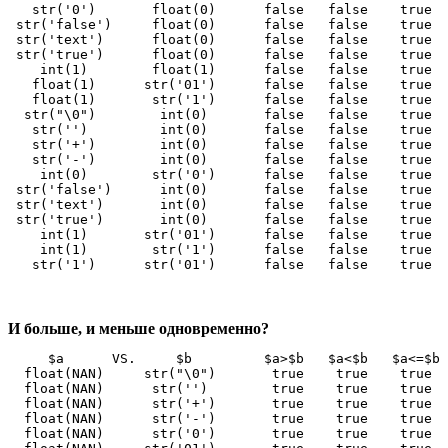
   str('0')       float(0)      false   false    true  
 str('false')     float(0)      false   false    true  
 str('text')      float(0)      false   false    true  
 str('true')      float(0)      false   false    true  
    int(1)        float(1)      false   false    true  
   float(1)      str('01')      false   false    true  
   float(1)       str('1')      false   false    true  
  str("\0")        int(0)       false   false    true  
   str('')         int(0)       false   false    true  
   str('+')        int(0)       false   false    true  
   str('-')        int(0)       false   false    true  
    int(0)        str('0')      false   false    true  
 str('false')      int(0)       false   false    true  
 str('text')       int(0)       false   false    true  
 str('true')       int(0)       false   false    true  
    int(1)       str('01')      false   false    true  
    int(1)        str('1')      false   false    true  
   str('1')      str('01')      false   false    true  
И больше, и меньше одновременно?
     $a      VS.     $b         $a>$b   $a<$b   $a<=$b 
  float(NAN)     str("\0")       true    true    true  
  float(NAN)      str('')        true    true    true  
  float(NAN)      str('+')       true    true    true  
  float(NAN)      str('-')       true    true    true  
  float(NAN)      str('0')       true    true    true  