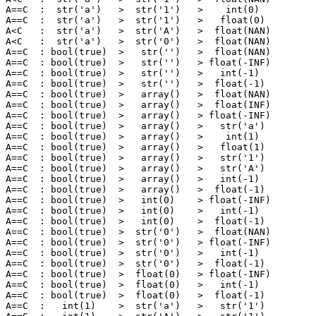
A==C  :  str('a')   >  str('1')   >    int(0)   

A==C  :  str('a')   >  str('1')   >   float(0)  

A<C   :  str('a')   >  str('A')   >  float(NAN) 

A<C   :  str('a')   >  str('0')   >  float(NAN) 

A==C  : bool(true)  >   str('')   >  float(NAN) 

A==C  : bool(true)  >   str('')   > float(-INF) 

A==C  : bool(true)  >   str('')   >   int(-1)   

A==C  : bool(true)  >   str('')   >  float(-1)  

A==C  : bool(true)  >   array()   >  float(NAN) 

A==C  : bool(true)  >   array()   >  float(INF) 

A==C  : bool(true)  >   array()   > float(-INF) 

A==C  : bool(true)  >   array()   >   str('a')  

A==C  : bool(true)  >   array()   >    int(1)   

A==C  : bool(true)  >   array()   >   float(1)  

A==C  : bool(true)  >   array()   >   str('1')  

A==C  : bool(true)  >   array()   >   str('A')  

A==C  : bool(true)  >   array()   >   int(-1)   

A==C  : bool(true)  >   array()   >  float(-1)  

A==C  : bool(true)  >   int(0)    > float(-INF) 

A==C  : bool(true)  >   int(0)    >   int(-1)   

A==C  : bool(true)  >   int(0)    >  float(-1)  

A==C  : bool(true)  >  str('0')   >  float(NAN) 

A==C  : bool(true)  >  str('0')   > float(-INF) 

A==C  : bool(true)  >  str('0')   >   int(-1)   

A==C  : bool(true)  >  str('0')   >  float(-1)  

A==C  : bool(true)  >  float(0)   > float(-INF) 

A==C  : bool(true)  >  float(0)   >   int(-1)   

A==C  : bool(true)  >  float(0)   >  float(-1)  

A==C  :   int(1)    >  str('a')   >   str('1')  
