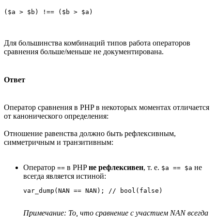
($a > $b) !== ($b > $a) 
Для большинства комбинаций типов работа операторов
сравнения больше/меньше не документирована.
Ответ
Оператор сравнения в PHP в некоторых моментах отличается
от канонического определения:
Отношение равенства должно быть рефлексивным,
симметричным и транзитивным:
Оператор
в PHP
не рефлексивен
, т. е.
не
==
$a == $a
всегда является истиной:
var_dump(NAN == NAN); // bool(false)
Примечание: То, что сравнение с участием NAN всегда