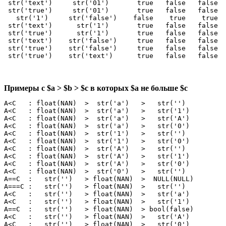
Примеры с $a > $b > $c в которых $a не больше $c
A<C   : float(NAN)  >  str('a')   >   str('')   

A<C   : float(NAN)  >  str('a')   >   str('1')  

A<C   : float(NAN)  >  str('a')   >   str('A')  

A<C   : float(NAN)  >  str('a')   >   str('0')  

A<C   : float(NAN)  >  str('1')   >   str('')   

A<C   : float(NAN)  >  str('1')   >   str('0')  

A<C   : float(NAN)  >  str('A')   >   str('')   

A<C   : float(NAN)  >  str('A')   >   str('1')  

A<C   : float(NAN)  >  str('A')   >   str('0')  

A<C   : float(NAN)  >  str('0')   >   str('')   

A==C  :   str('')   > float(NAN)  >  NULL(NULL) 

A===C :   str('')   > float(NAN)  >   str('')   

A<C   :   str('')   > float(NAN)  >   str('a')  

A<C   :   str('')   > float(NAN)  >   str('1')  

A==C  :   str('')   > float(NAN)  > bool(false) 

A<C   :   str('')   > float(NAN)  >   str('A')  

A<C   :   str('')   > float(NAN)  >   str('0')  
