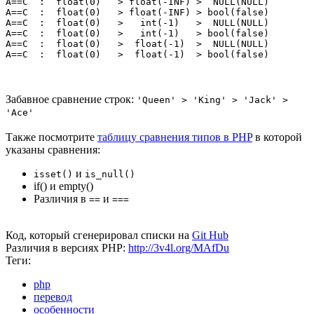
A==C  :  float(0)   > float(-INF) >  NULL(NULL) 

A==C  :  float(0)   > float(-INF) > bool(false) 

A==C  :  float(0)   >   int(-1)   >  NULL(NULL) 

A==C  :  float(0)   >   int(-1)   > bool(false) 

A==C  :  float(0)   >  float(-1)  >  NULL(NULL) 

A==C  :  float(0)   >  float(-1)  > bool(false) 
Забавное сравнение строк:
'Queen' > 'King' > 'Jack' >
'Ace'
Также посмотрите
таблицу сравнения типов в PHP
в которой
указаны сравнения:
и
isset()
is_null()
if() и empty()
Различия в
и
==
===
Код, который сгенерировал списки на
Git Hub
Различия в версиях PHP:
http://3v4l.org/MAfDu
Теги:
php
перевод
особенности