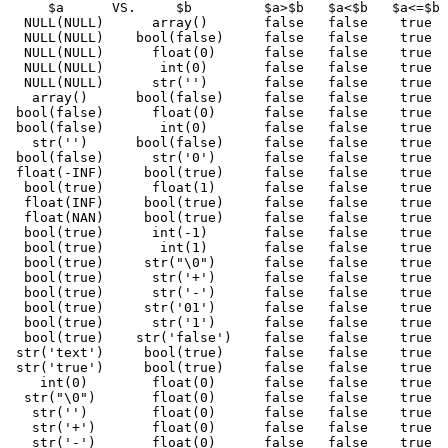
     $a      VS.     $b         $a>$b   $a<$b   $a<=$b 
  NULL(NULL)      array()       false   false    true  
  NULL(NULL)    bool(false)     false   false    true  
  NULL(NULL)      float(0)      false   false    true  
  NULL(NULL)       int(0)       false   false    true  
  NULL(NULL)      str('')       false   false    true  
   array()      bool(false)     false   false    true  
 bool(false)      float(0)      false   false    true  
 bool(false)       int(0)       false   false    true  
   str('')      bool(false)     false   false    true  
 bool(false)      str('0')      false   false    true  
 float(-INF)     bool(true)     false   false    true  
  bool(true)      float(1)      false   false    true  
  float(INF)     bool(true)     false   false    true  
  float(NAN)     bool(true)     false   false    true  
  bool(true)      int(-1)       false   false    true  
  bool(true)       int(1)       false   false    true  
  bool(true)     str("\0")      false   false    true  
  bool(true)      str('+')      false   false    true  
  bool(true)      str('-')      false   false    true  
  bool(true)     str('01')      false   false    true  
  bool(true)      str('1')      false   false    true  
  bool(true)    str('false')    false   false    true  
 str('text')     bool(true)     false   false    true  
 str('true')     bool(true)     false   false    true  
    int(0)        float(0)      false   false    true  
  str("\0")       float(0)      false   false    true  
   str('')        float(0)      false   false    true  
   str('+')       float(0)      false   false    true  
   str('-')       float(0)      false   false    true  