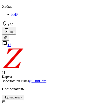
Хабы:
PHP
+32
195
17
11
Карма
Заболотнев Илья
@CultHero
Пользователь
Подписаться