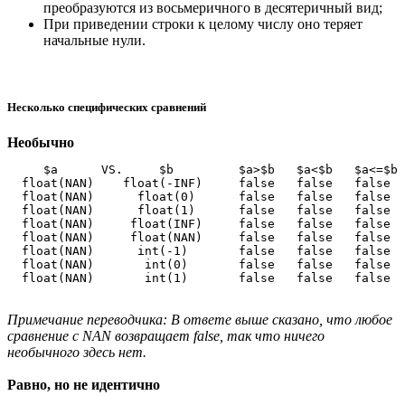
преобразуются из восьмеричного в десятеричный вид;
При приведении строки к целому числу оно теряет
начальные нули.
Несколько специфических сравнений
Необычно
     $a      VS.     $b         $a>$b   $a<$b   $a<=$b 
  float(NAN)    float(-INF)     false   false   false  
  float(NAN)      float(0)      false   false   false  
  float(NAN)      float(1)      false   false   false  
  float(NAN)     float(INF)     false   false   false  
  float(NAN)     float(NAN)     false   false   false  
  float(NAN)      int(-1)       false   false   false  
  float(NAN)       int(0)       false   false   false  
Примечание переводчика: В ответе выше сказано, что любое
сравнение с NAN возвращает false, так что ничего
необычного здесь нет.
Равно, но не идентично