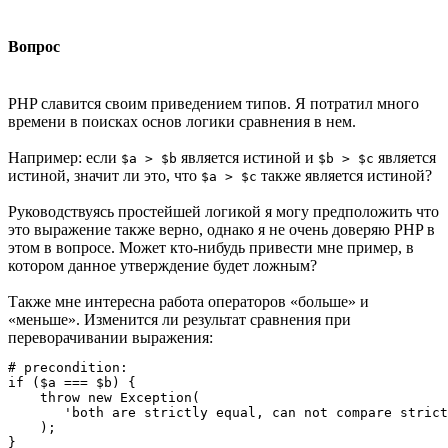
Вопрос
PHP славится своим приведением типов. Я потратил много
времени в поисках основ логики сравнения в нем.
Например: если
является истиной и
является
$a > $b
$b > $c
истиной, значит ли это, что
также является истиной?
$a > $c
Руководствуясь простейшей логикой я могу предположить что
это выражение также верно, однако я не очень доверяю PHP в
этом в вопросе. Может кто-нибудь привести мне пример, в
котором данное утверждение будет ложным?
Также мне интересна работа операторов «больше» и
«меньше». Изменится ли результат сравнения при
переворачивании выражения:
# precondition:

if ($a === $b) {

    throw new Exception(

       'both are strictly equal, can not compare strict
    );

}
