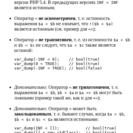
версии PHP 5.4. В предыдущих версиях
INF < INF
является истинным;
Оператор
не асимметричен
, т. е. истинность
<
выражения
не означает, что
$a < $b
!($b < $a)
является истинным (см. пример для
);
<=
Оператор
не транзитивен
, т. е. из истинности
<
$a < $b
и
не следует, что
также является
$b < $c
$a < $c
истиной:
var_dump(-INF < 0);    // bool(true)

var_dump(0 < TRUE);    // bool(true)

var_dump(-INF < TRUE); // bool(false)
Дополнительно:
Оператор
не трихотомичен
, т. е.
<
выражения
,
и
могут быть
$a < $b
$b < $a
$a == $b
ложными (пример такой же, как и для
);
<=
Дополнительно:
Оператор
может быть
<
закольцованным
, т. е. бывают случаи, когда
,
$a < $b
и
являются истинными:
$b < $c
$c < $a
var_dump(INF < []);           // bool(true)

var_dump([] < new stdClass);  // bool(true)
