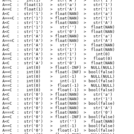
A==C  :   int(1)    >  str('A')   >   str('1')  

A==C  :  float(1)   >  str('a')   >   str('1')  

A==C  :  float(1)   >  str('A')   >   str('1')  

A<C   :  str('1')   > float(NAN)  >   str('a')  

A===C :  str('1')   > float(NAN)  >   str('1')  

A<C   :  str('1')   > float(NAN)  >   str('A')  

A<C   :  str('1')   >   str('')   >  float(NAN) 

A<C   :  str('1')   >  str('0')   >  float(NAN) 

A<C   :  str('A')   > float(NAN)  >   str('a')  

A===C :  str('A')   > float(NAN)  >   str('A')  

A<C   :  str('A')   >   str('')   >  float(NAN) 

A<C   :  str('A')   >  str('1')   >  float(NAN) 

A==C  :  str('A')   >  str('1')   >    int(0)   

A==C  :  str('A')   >  str('1')   >   float(0)  

A<C   :  str('A')   >  str('0')   >  float(NAN) 

A==C  :   int(0)    > float(-INF) >  NULL(NULL) 

A==C  :   int(0)    > float(-INF) > bool(false) 

A==C  :   int(0)    >   int(-1)   >  NULL(NULL) 

A==C  :   int(0)    >   int(-1)   > bool(false) 

A==C  :   int(0)    >  float(-1)  >  NULL(NULL) 

A==C  :   int(0)    >  float(-1)  > bool(false) 

A<C   :  str('0')   > float(NAN)  >   str('a')  

A<C   :  str('0')   > float(NAN)  >   str('1')  

A==C  :  str('0')   > float(NAN)  > bool(false) 

A<C   :  str('0')   > float(NAN)  >   str('A')  

A===C :  str('0')   > float(NAN)  >   str('0')  

A==C  :  str('0')   > float(-INF) > bool(false) 

A<C   :  str('0')   >   str('')   >  float(NAN) 

A==C  :  str('0')   >   int(-1)   > bool(false) 

A==C  :  str('0')   >  float(-1)  > bool(false) 
