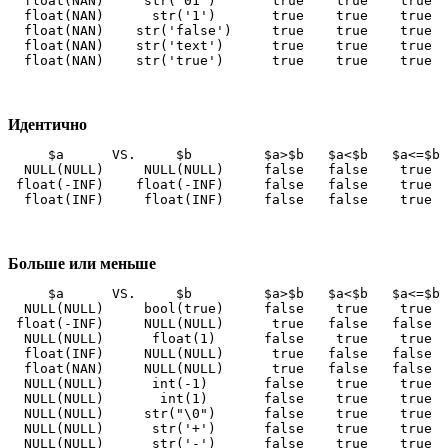
  float(NAN)     str('01')       true    true    true  
  float(NAN)      str('1')       true    true    true  
  float(NAN)    str('false')     true    true    true  
  float(NAN)    str('text')      true    true    true  
  float(NAN)    str('true')      true    true    true  
Идентично
     $a      VS.     $b         $a>$b   $a<$b   $a<=$b 
  NULL(NULL)     NULL(NULL)     false   false    true  
 float(-INF)    float(-INF)     false   false    true  
  float(INF)     float(INF)     false   false    true  
Больше или меньше
     $a      VS.     $b         $a>$b   $a<$b   $a<=$b  $a>=$b  $a==$b  $a===$b  
  NULL(NULL)     bool(true)     false    true    true   false   false   false  
 float(-INF)     NULL(NULL)      true   false   false    true   false   false  
  NULL(NULL)      float(1)      false    true    true   false   false   false  
  float(INF)     NULL(NULL)      true   false   false    true   false   false  
  float(NAN)     NULL(NULL)      true   false   false    true   false   false  
  NULL(NULL)      int(-1)       false    true    true   false   false   false  
  NULL(NULL)       int(1)       false    true    true   false   false   false  
  NULL(NULL)     str("\0")      false    true    true   false   false   false  
  NULL(NULL)      str('+')      false    true    true   false   false   false  
  NULL(NULL)      str('-')      false    true    true   false   false   false  
  NULL(NULL)      str('0')      false    true    true   false   false   false  
  NULL(NULL)     str('01')      false    true    true   false   false   false  
  NULL(NULL)      str('1')      false    true    true   false   false   false  
  NULL(NULL)    str('false')    false    true    true   false   false   false  
  NULL(NULL)    str('text')     false    true    true   false   false   false  
  NULL(NULL)    str('true')     false    true    true   false   false   false  
   array()       bool(true)     false    true    true   false   false   false  
 float(-INF)      array()       false    true    true   false   false   false  
   array()        float(0)       true   false   false    true   false   false  
   array()        float(1)       true   false   false    true   false   false  
  float(INF)      array()       false    true    true   false   false   false  
  float(NAN)      array()       false    true    true   false   false   false  
   array()        int(-1)        true   false   false    true   false   false  
   array()         int(0)        true   false   false    true   false   false  
   array()         int(1)        true   false   false    true   false   false  
   array()       str("\0")       true   false   false    true   false   false  
   str('')        array()       false    true    true   false   false   false  
   array()        str('+')       true   false   false    true   false   false  
   array()        str('-')       true   false   false    true   false   false  
   array()        str('0')       true   false   false    true   false   false  
   array()       str('01')       true   false   false    true   false   false  
   array()        str('1')       true   false   false    true   false   false  
   array()      str('false')     true   false   false    true   false   false  
   array()      str('text')      true   false   false    true   false   false  
   array()      str('true')      true   false   false    true   false   false  
  bool(true)    bool(false)      true   false   false    true   false   false  
 float(-INF)    bool(false)      true   false   false    true   false   false  
   float(1)     bool(false)      true   false   false    true   false   false  
  float(INF)    bool(false)      true   false   false    true   false   false  
  float(NAN)    bool(false)      true   false   false    true   false   false  
 bool(false)      int(-1)       false    true    true   false   false   false  
    int(1)      bool(false)      true   false   false    true   false   false  
 bool(false)     str("\0")      false    true    true   false   false   false  
 bool(false)      str('+')      false    true    true   false   false   false  
 bool(false)      str('-')      false    true    true   false   false   false  
 bool(false)     str('01')      false    true    true   false   false   false  
   str('1')     bool(false)      true   false   false    true   false   false  
 bool(false)    str('false')    false    true    true   false   false   false  
 str('text')    bool(false)      true   false   false    true   false   false  
 str('true')    bool(false)      true   false   false    true   false   false  
  bool(true)      float(0)       true   false   false    true   false   false  
  bool(true)       int(0)        true   false   false    true   false   false  
   str('')       bool(true)     false    true    true   false   false   false  
  bool(true)      str('0')       true   false   false    true   false   false  
 float(-INF)      float(0)      false    true    true   false   false   false  
 float(-INF)      float(1)      false    true    true   false   false   false  
  float(INF)    float(-INF)      true   false   false    true   false   false  
 float(-INF)      int(-1)       false    true    true   false   false   false  
 float(-INF)       int(0)       false    true    true   false   false   false  
 float(-INF)       int(1)       false    true    true   false   false   false  
 float(-INF)     str("\0")      false    true    true   false   false   false  
 float(-INF)      str('')       false    true    true   false   false   false  
 float(-INF)      str('+')      false    true    true   false   false   false  
 float(-INF)      str('-')      false    true    true   false   false   false  
 float(-INF)      str('0')      false    true    true   false   false   false  
 float(-INF)     str('01')      false    true    true   false   false   false  
 float(-INF)      str('1')      false    true    true   false   false   false  
 float(-INF)    str('false')    false    true    true   false   false   false  
 float(-INF)    str('text')     false    true    true   false   false   false  
 float(-INF)    str('true')     false    true    true   false   false   false  
   float(1)       float(0)       true   false   false    true   false   false  
  float(INF)      float(0)       true   false   false    true   false   false  
   float(0)       int(-1)        true   false   false    true   false   false  
    int(1)        float(0)       true   false   false    true   false   false  
   float(0)      str('01')      false    true    true   false   false   false  
   str('1')       float(0)       true   false   false    true   false   false  
  float(INF)      float(1)       true   false   false    true   false   false  
   float(1)       int(-1)        true   false   false    true   false   false  
   float(1)        int(0)        true   false   false    true   false   false  
   float(1)      str("\0")       true   false   false    true   false   false  
   str('')        float(1)      false    true    true   false   false   false  
   float(1)       str('+')       true   false   false    true   false   false  
   float(1)       str('-')       true   false   false    true   false   false  
   float(1)       str('0')       true   false   false    true   fals