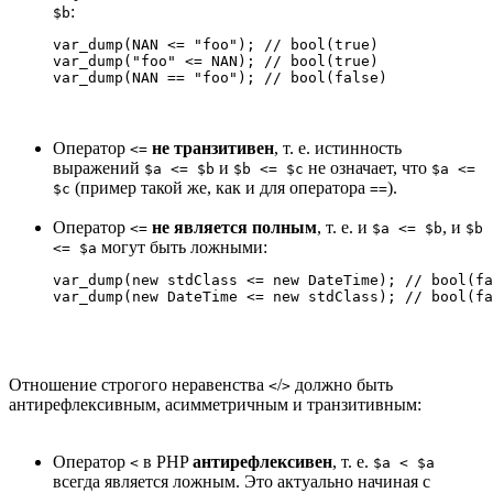
:
$b
var_dump(NAN <= "foo"); // bool(true)

var_dump("foo" <= NAN); // bool(true)

var_dump(NAN == "foo"); // bool(false)
Оператор
не транзитивен
, т. е. истинность
<=
выражений
и
не означает, что
$a <= $b
$b <= $c
$a <=
(пример такой же, как и для оператора
).
$c
==
Оператор
не является полным
, т. е. и
, и
<=
$a <= $b
$b
могут быть ложными:
<= $a
var_dump(new stdClass <= new DateTime); // bool(fa
var_dump(new DateTime <= new stdClass); // bool(fa
Отношение строгого неравенства
/
должно быть
<
>
антирефлексивным, асимметричным и транзитивным:
Оператор
в PHP
антирефлексивен
, т. е.
<
$a < $a
всегда является ложным. Это актуально начиная с