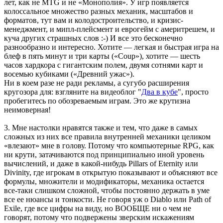
лет, как не MTG и не «Монополия». У игр появляется
колоссальное множество разных механик, масштабов и
форматов, тут вам и колодостроительство, и кризис-
менеджмент, и мипл-плейсмент и еврогейм с америтрешем, и
куча других страшных слов :-) И все это бесконечно
разнообразно и интересно. Хотите — легкая и быстрая игра на
блеф в пять минут и три карты («Coup»), хотите — шесть
часов хардкора с гигантским полем, двумя сотнями карт и
восемью кубиками («Древний ужас»).
Ни в коем разе не ради рекламы, а сугубо расширения
кругозора для: взгляните на видеоблог "
Два в кубе
", просто
пробегитесь по обозреваемым играм. Это же крутизна
неимоверная!
3. Мне настолки нравятся также и тем, что даже в самых
сложных из них все правила внутренней механики целиком
«влезают» мне в голову. Потому что компьютерные RPG, как
ни крути, затачиваются под принципиально иной уровень
вычислений, и даже в какой-нибудь Pillars of Eternity или
Divinity, где игрокам в открытую показывают и объясняют все
формулы, множители и модификаторы, механика остается
все-таки слишком сложной, чтобы постоянно держать в уме
все ее нюансы и тонкости. Не говоря уж о Diablo или Path of
Exile, где все цифры на виду, но ВООБЩЕ ни о чем не
говорят, потому что подвержены зверским искажениям