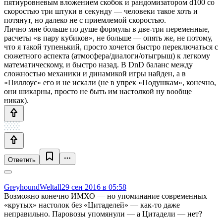
пятиуровневым вложением скобок и рандомизатором d100 со
скоростью три штуки в секунду — человеки такое хоть и
потянут, но далеко не с приемлемой скоростью.
Лично мне больше по душе формулы в две-три переменные,
расчеты «в пару кубиков», не больше — опять же, не потому,
что я такой тупенький, просто хочется быстро переключаться с
сюжетного аспекта (атмосфера/диалоги/отыгрыш) к легкому
математическому, и быстро назад. В DnD баланс между
сложностью механики и динамикой игры найден, а в
«Пиллоус» его и не искали (не в упрек «Подушкам», конечно,
они шикарны, просто не быть им настолкой ну вообще
никак).
Ответить
GreyhoundWeltall
29 сен 2016 в 05:58
Возможно конечно ИМХО — но упоминание современных
«крутых» настолок без «Цитаделей» — как-то даже
неправильно. Паровозы упомянули — а Цитадели — нет?