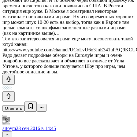
доезжают до Европы. И то обычно через большой промежуток
времени после того как они появились в США. В России
ситуация еще хуже. В Москве я осматривал некоторые
магазина с настольными играми. Ну из современных хороших
игр может штук 10-20 есть на выбор, тогда как в Европе там
целые комнаты со шкафами заполненные разными играми
(как на картиинке выше)…
Тем кто заинтересовался играми еще могу посоветовать такой
ютуб канал:
https://www.youtube.com/channel/UCoLvU6o3JnE341uPAQ9KCU
Радо делает подробные обзоры на Eurostyle игры и очень
подробно все рассказывает и объясняет в отличае от Уила
Уитона, у которого больше получается Шоу про игры, чем
достойное описание игры.
Ответить
artoym
28 сен 2016 в 14:45