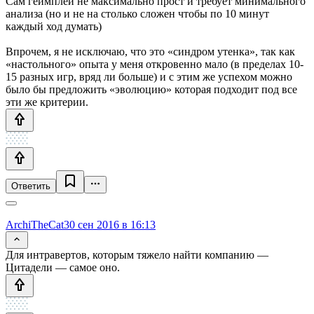
Сам геймплей не максимально прост и требует минимального
анализа (но и не на столько сложен чтобы по 10 минут
каждый ход думать)
Впрочем, я не исключаю, что это «синдром утенка», так как
«настольного» опыта у меня откровенно мало (в пределах 10-
15 разных игр, вряд ли больше) и с этим же успехом можно
было бы предложить «эволюцию» которая подходит под все
эти же критерии.
Ответить
ArchiTheCat
30 сен 2016 в 16:13
Для интравертов, которым тяжело найти компанию —
Цитадели — самое оно.