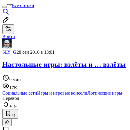
Все потоки
Войти
SLY_G
28 сен 2016 в 13:01
Настольные игры: взлёты и … взлёты
9 мин
17K
Социальные сети
Игры и игровые консоли
Логические игры
Перевод
+19
41