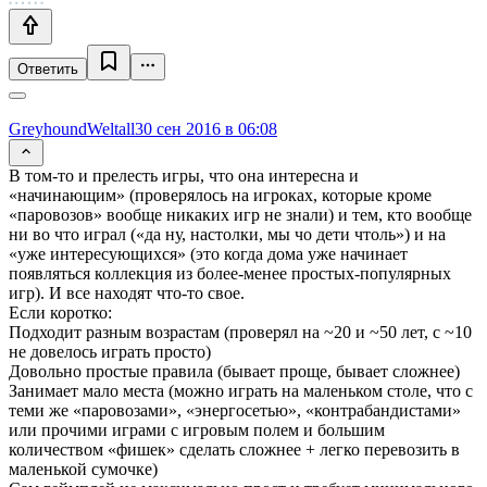
Ответить
GreyhoundWeltall
30 сен 2016 в 06:08
В том-то и прелесть игры, что она интересна и
«начинающим» (проверялось на игроках, которые кроме
«паровозов» вообще никаких игр не знали) и тем, кто вообще
ни во что играл («да ну, настолки, мы чо дети чтоль») и на
«уже интересующихся» (это когда дома уже начинает
появляться коллекция из более-менее простых-популярных
игр). И все находят что-то свое.
Если коротко:
Подходит разным возрастам (проверял на ~20 и ~50 лет, с ~10
не довелось играть просто)
Довольно простые правила (бывает проще, бывает сложнее)
Занимает мало места (можно играть на маленьком столе, что с
теми же «паровозами», «энергосетью», «контрабандистами»
или прочими играми с игровым полем и большим
количеством «фишек» сделать сложнее + легко перевозить в
маленькой сумочке)