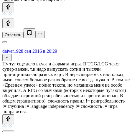
Ответить
daiver19
28 сен 2016 в 20:29
Ну тут еще дело вкуса и формата игры. В TCG/LCG текст
супер-важен, т.к.надо выпускать сотни и тысячи
приниципиально разных карт. В нерасширяемых настолках,
имхо, совсем большое разнообразие не всегда нужно. В том же
«Древнем ужасе» полно текста, но механика меня не особо
зацепила. А RftG со значками (которых некоторые пугаются)
обладает огромной реиграбельностью и вариативностью. В
общем (транзитивно), сложность правил != реиграбельность
!= глубина != language independency != сложность != игра
понравится.