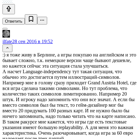
Ответить
ilfate
28 сен 2016 в 19:52
:) я тоже живу в Берлине, а игры покупаю на английском и это
бывает сложно, т.к. немецкие версии чаще бывают дешевле,
но кажется сейчас эта ситуация стала улучшаться.
А насчет Language-independency тут такая ситуация, что
обычно это достигается путем иллюстраций-символов.
Например мне в голову сразу приходит Grand Austria Hotel, где
вся игра сделана такими символами. Но тут проблема, что
количество таких символов лимитированно. Например 20
штук. И игроку надо запомнить что они все значат. А если бы
вместо символов был бы текст, то гейм-дизайнер мог бы
вместо 20 придумать 100 разных карт. И не нужно было бы
ничего запоминать, надо только читать что на карте написано.
В таком ракурсе мне кажется, что игры где есть текстовые
указания имеют большую replayability. А для меня это важная
характеристика. Очень разочаровывает, когда игра за 60 евро
надоедает после трех партий…