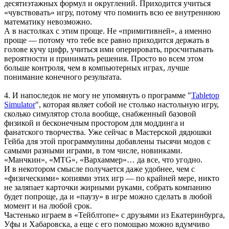
десятиэтажных формул и округлений. Приходится учиться
«чувствовать» игру, потому что помнить всю ее внутреннюю
математику невозможно.
А в настолках с этим проще. Не «примитивней», а именно
проще — потому что тебе все равно приходится держать в
голове кучу цифр, учиться ими оперировать, просчитывать
вероятности и принимать решения. Просто во всем этом
больше контроля, чем в компьютерных играх, лучше
понимание конечного результата.
4. И напоследок не могу не упомянуть о программе "
Tabletop
Simulator
", которая являет собой не столько настольную игру,
сколько симулятор стола вообще, снабженный базовой
физикой и бесконечным простором для моддинга и
фанатского творчества. Уже сейчас в Мастерской дядюшки
Гейба для этой программулины добавлены тысячи модов с
самыми разными играми, в том числе, новинками.
«Манчкин», «MTG», «Вархаммер»… да все, что угодно.
И в некотором смысле получается даже удобнее, чем с
«физическими» копиями этих игр — по крайней мере, никто
не заляпает карточки жирными руками, собрать компанию
будет попроще, да и «паузу» в игре можно сделать в любой
момент и на любой срок.
Частенько играем в «Тейблтопе» с друзьями из Екатеринбурга,
Уфы и Хабаровска, а еще с его помощью можно вдумчиво