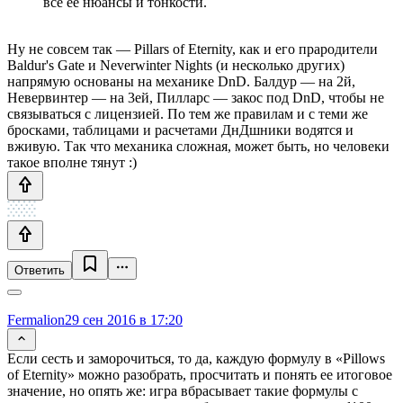
все ее нюансы и тонкости.
Ну не совсем так — Pillars of Eternity, как и его прародители
Baldur's Gate и Neverwinter Nights (и несколько других)
напрямую основаны на механике DnD. Балдур — на 2й,
Невервинтер — на 3ей, Пилларс — закос под DnD, чтобы не
связываться с лицензией. По тем же правилам и с теми же
бросками, таблицами и расчетами ДнДшники водятся и
вживую. Так что механика сложная, может быть, но человеки
такое вполне тянут :)
Ответить
Fermalion
29 сен 2016 в 17:20
Если сесть и заморочиться, то да, каждую формулу в «Pillows
of Eternity» можно разобрать, просчитать и понять ее итоговое
значение, но опять же: игра вбрасывает такие формулы с