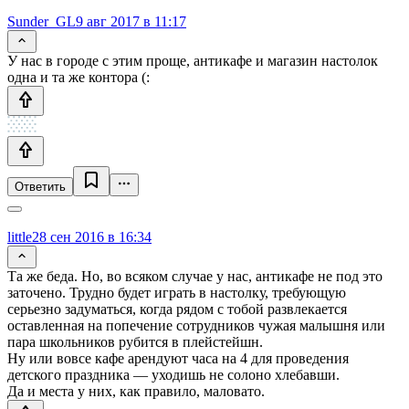
Sunder_GL
9 авг 2017 в 11:17
У нас в городе с этим проще, антикафе и магазин настолок
одна и та же контора (:
Ответить
little
28 сен 2016 в 16:34
Та же беда. Но, во всяком случае у нас, антикафе не под это
заточено. Трудно будет играть в настолку, требующую
серьезно задуматься, когда рядом с тобой развлекается
оставленная на попечение сотрудников чужая малышня или
пара школьников рубится в плейстейшн.
Ну или вовсе кафе арендуют часа на 4 для проведения
детского праздника — уходишь не солоно хлебавши.
Да и места у них, как правило, маловато.