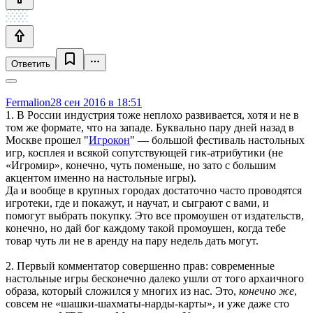
Ответить
Fermalion
28 сен 2016 в 18:51
1. В России индустрия тоже неплохо развивается, хотя и не в
том же формате, что на западе. Буквально пару дней назад в
Москве прошел "
Игрокон
" — большой фестиваль настольных
игр, косплея и всякой сопутствующей гик-атрибутики (не
«Игромир», конечно, чуть поменьше, но зато с большим
акцентом именно на настольные игры).
Да и вообще в крупных городах достаточно часто проводятся
игротеки, где и покажут, и научат, и сыграют с вами, и
помогут выбрать покупку. Это все промоушен от издательств,
конечно, но дай бог каждому такой промоушен, когда тебе
товар чуть ли не в аренду на пару недель дать могут.
2. Первый комментатор совершенно прав: современные
настольные игры бесконечно далеко ушли от того архаичного
образа, который сложился у многих из нас. Это,
конечно же
,
совсем не «шашки-шахматы-нарды-карты», и уже даже сто