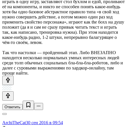
играть в одну игру, заставляют стол бухлом и едой, проливают
её на компоненты, и никто не способен понять какое-нибудь
хотя бы одно базовое абстрактное правило типа «в свой ход
нужно совершить действие, а потом можно один раз ход
применить свойство персонажа», играют как the бохх на душу
положит (да я и сам не сразу привык читать текст и играть
так, как написано, тренировка нужна). При этом находится
какое-нибудь радио, 1-2 штуки, непрерывно балагурящее о
чём-то своём, левом.
Так что настолки — пройденный этап. Либо ВНЕЗАПНО
находится несколько нормальных умных интересных людей
среди толп обычных социальных бла-бла-бла-роботов, либо и
далее с суровыми выражениями по хардкор-онлайну, там
проще найти.
Ответить
ArchiTheCat
30 сен 2016 в 09:54