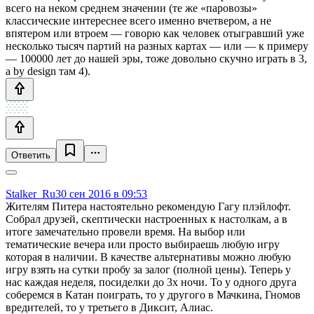
всего на неком среднем значении (те же «паровозы»
классические интереснее всего именно вчетвером, а не
впятером или втроем — говорю как человек отыгравший уже
несколько тысяч партий на разных картах — или — к примеру
— 100000 лет до нашей эры, тоже довольно скучно играть в 3,
а by design там 4).
Ответить
Stalker_Ru
30 сен 2016 в 09:53
Жителям Питера настоятельно рекомендую Гагу плэйлофт.
Собрал друзей, скептически настроенных к настолкам, а в
итоге замечательно провели время. На выбор или
тематические вечера или просто выбираешь любую игру
которая в наличии. В качестве альтернативы можно любую
игру взять на сутки пробу за залог (полной цены). Теперь у
нас каждая неделя, посиделки до 3х ночи. То у одного друга
соберемся в Катан поиграть, то у другого в Мачкина, Гномов
вредителей, то у третьего в Диксит, Алиас.