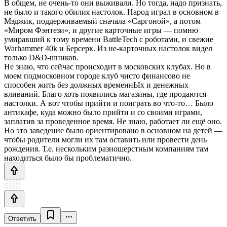
В общем, не очень-то они выживали. Но тогда, надо признать,
не было и такого обилия настолок. Народ играл в основном в
Мэджик, поддерживаемый сначала «Саргоной», а потом
«Миром Фэнтези», и другие карточные игры — помню
умиравший к тому времени BattleTech с роботами, и свежие
Warhammer 40k и Берсерк. Из не-карточных настолок видел
только D&D-шников.
Не знаю, что сейчас происходит в московских клубах. Но в
моем подмосковном городе клуб чисто финансово не
способен жить без должных временнЫх и денежных
вливаний. Благо хоть появились магазины, где продаются
настолки. А вот чтобы прийти и поиграть во что-то… Было
антикафе, куда можно было прийти и со своими играми,
заплатив за проведенное время. Не знаю, работает ли ещё оно.
Но это заведение было ориентировано в основном на детей —
чтобы родители могли их там оставить или провести день
рождения. Т.е. нескольким разношерстным компаниям там
находиться было бы проблематично.
Ответить