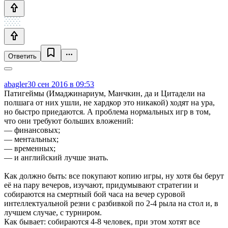
Ответить
abagler
30 сен 2016 в 09:53
Патигеймы (Имаджинариум, Манчкин, да и Цитадели на
полшага от них ушли, не хардкор это никакой) ходят на ура,
но быстро приедаются. А проблема нормальных игр в том,
что они требуют больших вложений:
— финансовых;
— ментальных;
— временных;
— и английский лучше знать.
Как должно быть: все покупают копию игры, ну хотя бы берут
её на пару вечеров, изучают, придумывают стратегии и
собираются на смертный бой часа на вечер суровой
интеллектуальной резни с разбивкой по 2-4 рыла на стол и, в
лучшем случае, с турниром.
Как бывает: собираются 4-8 человек, при этом хотят все