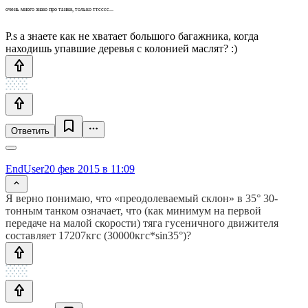
очень много знаю про танки, только ттсссс...
P.s а знаете как не хватает большого багажника, когда
находишь упавшие деревья с колонией маслят? :)
Ответить
EndUser
20 фев 2015 в 11:09
Я верно понимаю, что «преодолеваемый склон» в 35° 30-
тонным танком означает, что (как минимум на первой
передаче на малой скорости) тяга гусеничного движителя
составляет 17207кгс (30000кгс*sin35°)?