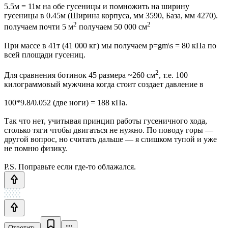
5.5м = 11м на обе гусеницы и помножить на ширину
гусеницы в 0.45м (Ширина корпуса, мм 3590, База, мм 4270).
2
2
получаем почти 5 м
получаем 50 000 см
При массе в 41т (41 000 кг) мы получаем p=gm\s = 80 кПа по
всей площади гусениц.
2
Для сравнения ботинок 45 размера ~260 см
, т.е. 100
килограммовый мужчина когда стоит создает давление в
100*9.8/0.052 (две ноги) = 188 кПа.
Так что нет, учитывая принцип работы гусеничного хода,
столько тяги чтобы двигаться не нужно. По поводу горы —
другой вопрос, но считать дальше — я слишком тупой и уже
не помню физику.
P.S. Поправьте если где-то облажался.
Ответить