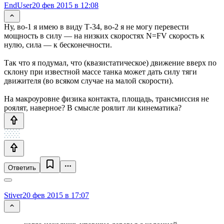
EndUser
20 фев 2015 в 12:08
Ну, во-1 я имею в виду Т-34, во-2 я не могу перевести
мощность в силу — на низких скоростях N=FV скорость к
нулю, сила — к бесконечности.
Так что я подумал, что (квазистатическое) движение вверх по
склону при известной массе танка может дать силу тяги
движителя (во всяком случае на малой скорости).
На макроуровне физика контакта, площадь, трансмиссия не
роялят, наверное? В смысле роялит ли кинематика?
Ответить
Stiver
20 фев 2015 в 17:07