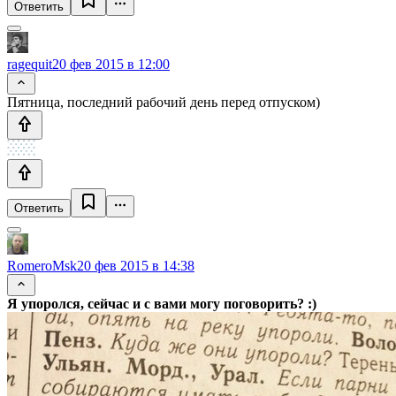
Ответить
ragequit
20 фев 2015 в 12:00
Пятница, последний рабочий день перед отпуском)
Ответить
RomeroMsk
20 фев 2015 в 14:38
Я упоролся, сейчас и с вами могу поговорить? :)