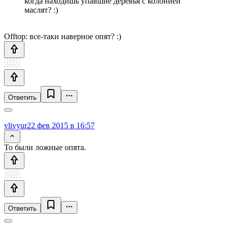
когда находишь упавшие деревья с колонией
маслят? :)
Offtop: все-таки наверное опят? :)
Ответить
vlivyur
22 фев 2015 в 16:57
То были ложные опята.
Ответить