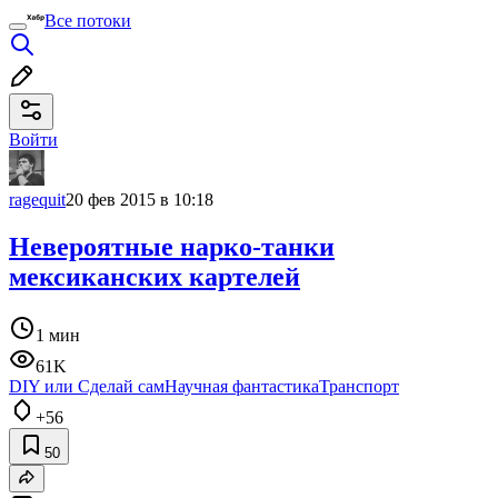
Все потоки
Войти
ragequit
20 фев 2015 в 10:18
Невероятные нарко-танки
мексиканских картелей
1 мин
61K
DIY или Сделай сам
Научная фантастика
Транспорт
+56
50