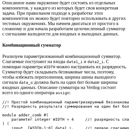
Описанное нами окружение будет состоять из отдельных
компонентов, у каждого из которых будет своя конкретная
задача. При правильном подходе к разработке этих
компонентов их можно будет повторно использовать в других
тестовых окружениях. Мы начнем двигаться от простого к
сложному и для начала разработаем целочисленный сумматор
с сигналами валидности для входных и выходных данных.
Комбинационный сумматор
Реализуем параметризованный комбинационный сумматор.
Слагаемые поступают на входы
и
. С
data1_i
data2_i
помощью параметра
можно настраивать их разрядность.
WIDTH
Сумматор будет складывать беззнаковые числа, поэтому,
чтобы избежать переполнения, ширина шины выходного
сигнала
должна быть на один бит больше ширины
data_o
входных данных. Описание сумматора на Verilog состоит
всего из одного оператора
:
assign
//! Простой комбинационный параметризируемый беззнаковы
//! Разрядность результата суммирования на один бит бол
module adder_comb #(

    parameter integer WIDTH = 4     //! разрядность сла
) (

    input  [WIDTH-1:0] data1_i,     //! первое слагаемо