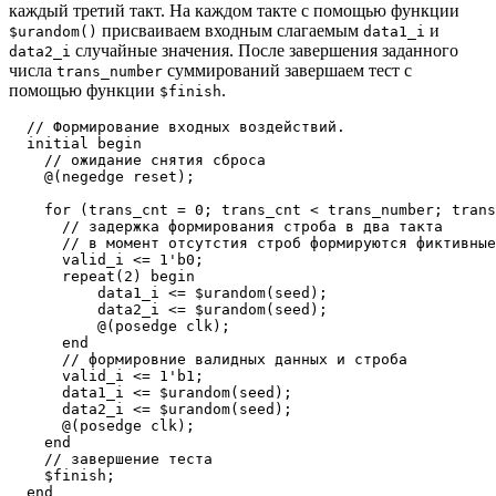
каждый третий такт. На каждом такте с помощью функции
присваиваем входным слагаемым
и
$urandom()
data1_i
случайные значения. После завершения заданного
data2_i
числа
суммирований завершаем тест с
trans_number
помощью функции
.
$finish
  // Формирование входных воздействий. 

  initial begin

    // ожидание снятия сброса

    @(negedge reset);

    for (trans_cnt = 0; trans_cnt < trans_number; trans
      // задержка формирования строба в два такта

      // в момент отсутстия строб формируются фиктивные
      valid_i <= 1'b0;

      repeat(2) begin

          data1_i <= $urandom(seed);

          data2_i <= $urandom(seed);

          @(posedge clk);

      end

      // формировние валидных данных и строба

      valid_i <= 1'b1;

      data1_i <= $urandom(seed);

      data2_i <= $urandom(seed);

      @(posedge clk);

    end

    // завершение теста

    $finish;
