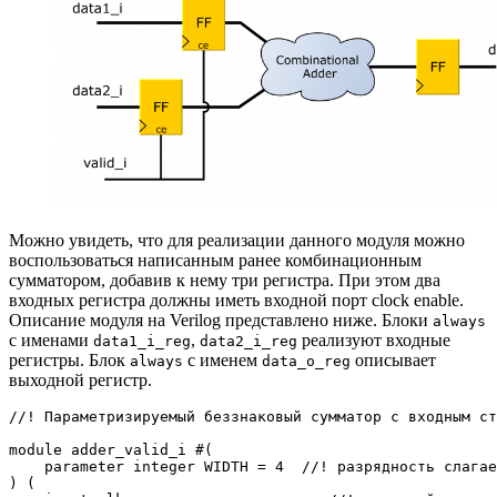
Можно увидеть, что для реализации данного модуля можно
воспользоваться написанным ранее комбинационным
сумматором, добавив к нему три регистра. При этом два
входных регистра должны иметь входной порт clock enable.
Описание модуля на Verilog представлено ниже. Блоки
always
с именами
,
реализуют входные
data1_i_reg
data2_i_reg
регистры. Блок
с именем
описывает
always
data_o_reg
выходной регистр.
//! Параметризируемый беззнаковый сумматор с входным ст
module adder_valid_i #(

    parameter integer WIDTH = 4  //! разрядность слагае
) (
