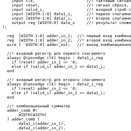
    input clk,                      //! тактовый сигнал

    input reset,                    //! сигнал сброса, 
    input valid_i,                  //! входной строб-с
    input [WIDTH-1:0] data1_i,      //! первое слагаемо
    input [WIDTH-1:0] data2_i,      //! второе слагаемо
    output reg [WIDTH:0] data_o     //! результат сложе
);

  reg  [WIDTH-1:0] adder_in_1;  //! первый вход комбина
  reg  [WIDTH-1:0] adder_in_2;  //! второй вход комбина
  wire [  WIDTH:0] adder_out;   //! выход комбинационно
  //! входный регистр для первого слагаемого

  always @(posedge clk) begin : data1_i_reg

    if (reset) adder_in_1 <= '0;

    else if (valid_i) adder_in_1 <= data1_i;

  end

  //! входный регистр для второго слагаемого

  always @(posedge clk) begin : data2_i_reg

    if (reset) adder_in_2 <= '0;

    else if (valid_i) adder_in_2 <= data2_i;

  end

  //! комбинационный сумматор

  adder_comb #(

      .WIDTH(WIDTH)

  ) adder_comb (

      .data1_i(adder_in_1),

      .data2_i(adder_in_2),
