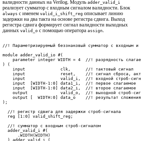
валидности данных на Verilog. Модуль
adder_valid_i
реализует сумматор с входным сигналом валидности. Блок
с именем
описывает линию
always
valid_i_shift_reg
задержки на два такта на основе регистра сдвига. Выход
регистра сдвига формирует сигнал валидности выходных
данных
с помощью оператора
.
valid_o
assign
//! Параметризируемый беззнаковый сумматор с входным и 
module adder_valid_io #(

    parameter integer WIDTH = 4  //! разрядность слагае
) (

    input              clk,      //! тактовый сигнал

    input              reset,    //! сигнал сброса, акт
    input              valid_i,  //! входной строб-сигн
    input  [WIDTH-1:0] data1_i,  //! первое слагаемое

    input  [WIDTH-1:0] data2_i,  //! второе слагаемое

    output             valid_o,  //! выходной строб-сиг
    output [  WIDTH:0] data_o    //! результат сложения

);

  //! регистр сдвига для задержки строб-сигнала

  reg [1:0] valid_shift_reg;

  //! сумматор с входным строб-сигналом

  adder_valid_i #(

      .WIDTH(WIDTH)

  ) adder_valid_i (
