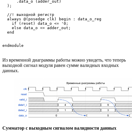
      .data_o (adder_out)

  );

  //! выходной регистр

  always @(posedge clk) begin : data_o_reg

    if (reset) data_o <= '0;

    else data_o <= adder_out;

  end

Из временной диаграммы работы можно увидеть, что теперь
выходной сигнал модуля равен сумме валидных входных
данных.
Сумматор с выходным сигналом валидности данных