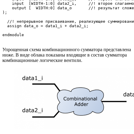
    input  [WIDTH-1:0] data2_i,     //! второе слагаемо
    output [  WIDTH:0] data_o       //! результат сложе
);

  //! непрерывное присваивание, реализующее суммировани
  assign data_o = data1_i + data2_i;

Упрощенная схема комбинационного сумматора представлена
ниже. В виде облака показаны входящие в состав сумматора
комбинационные логические вентили.