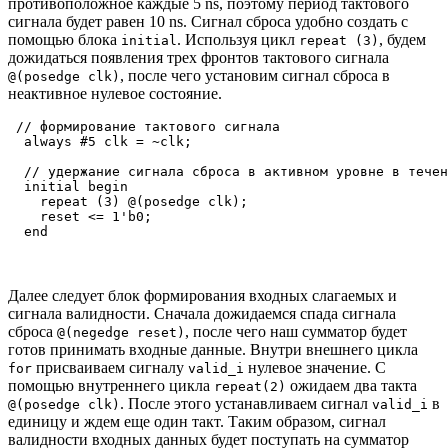
противоположное каждые 5 ns, поэтому период тактового
сигнала будет равен 10 ns. Сигнал сброса удобно создать с
помощью блока
. Используя цикл
, будем
initial
repeat (3)
дожидаться появления трех фронтов тактового сигнала
, после чего установим сигнал сброса в
@(posedge clk)
неактивное нулевое состояние.
 // формирование тактового сигнала

  always #5 clk = ~clk;

  // удержание сигнала сброса в активном уровне в течен
  initial begin

    repeat (3) @(posedge clk);

    reset <= 1'b0;

  end

Далее следует блок формирования входных слагаемых и
сигнала валидности. Сначала дожидаемся спада сигнала
сброса
, после чего наш сумматор будет
@(negedge reset)
готов принимать входные данные. Внутри внешнего цикла
присваиваем сигналу
нулевое значение. С
for
valid_i
помощью внутреннего цикла
ожидаем два такта
repeat(2)
. После этого устанавливаем сигнал
в
@(posedge clk)
valid_i
единицу и ждем еще один такт. Таким образом, сигнал
валидности входных данных будет поступать на сумматор