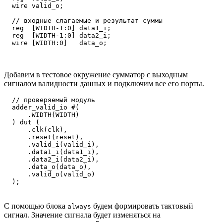
  wire valid_o;

  // входные слагаемые и результат суммы

  reg  [WIDTH-1:0] data1_i;

  reg  [WIDTH-1:0] data2_i;

  wire [WIDTH:0]   data_o;

Добавим в тестовое окружение сумматор с выходным
сигналом валидности данных и подключим все его порты.
  // проверяемый модуль

  adder_valid_io #(

      .WIDTH(WIDTH)

  ) dut (

      .clk(clk),

      .reset(reset),

      .valid_i(valid_i),

      .data1_i(data1_i),

      .data2_i(data2_i),

      .data_o(data_o),

      .valid_o(valid_o)

С помощью блока
будем формировать тактовый
always
сигнал. Значение сигнала будет изменяться на