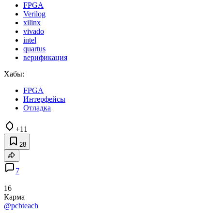
FPGA
Verilog
xilinx
vivado
intel
quartus
верификация
Хабы:
FPGA
Интерфейсы
Отладка
+11
28
7
16
Карма
@pcbteach