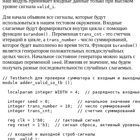
наш модуль принимает входные данные только при высоком
уровне сигнала
.
valid_i
Для начала объявим все сигналы, которые будут
использоваться в нашем тестовом окружении. Входные
слагаемые будут формироваться внутри цикла с помощью
функции
. Переменная
- это счетчик
$urandom()
trans_cnt
итераций в цикле, а
- число суммирований,
trans_number
которое будет выполнено во время теста. Функция
$urandom()
является генератором положительных псевдослучайных
целых чисел. Начальное состояние генератора можно задать с
помощью переменной
. Изменяя ее значение, мы будем
seed
получать разные последовательности случайных слагаемых.
// Testbench для проверки сумматора с входным и выходны
module adder_valid_io_tb ();

  localparam integer WIDTH = 4;  // разрядность входных
  integer seed = 0;           // начальное значение ген
  integer trans_number = 10;  // число суммирований

  integer trans_cnt;          // счетчик суммирований

  reg clk = 1'b0;    // тактовый сигнал

  reg reset = 1'b1;  // сигнал сброса, активный уровень
  // входной и выходной строб-сигналы

  reg  valid_i;
