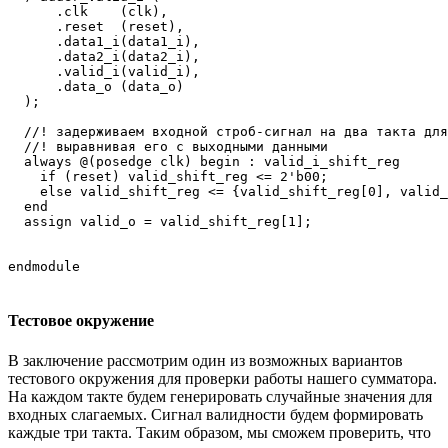
      .clk    (clk),

      .reset  (reset),

      .data1_i(data1_i),

      .data2_i(data2_i),

      .valid_i(valid_i),

      .data_o (data_o)

  );

  //! задерживаем входной строб-сигнал на два такта для

  //! выравнивая его с выходными данными

  always @(posedge clk) begin : valid_i_shift_reg

    if (reset) valid_shift_reg <= 2'b00;

    else valid_shift_reg <= {valid_shift_reg[0], valid_
  end

  assign valid_o = valid_shift_reg[1];

Тестовое окружение
В заключение рассмотрим один из возможных вариантов
тестового окружения для проверки работы нашего сумматора.
На каждом такте будем генерировать случайные значения для
входных слагаемых. Сигнал валидности будем формировать
каждые три такта. Таким образом, мы сможем проверить, что