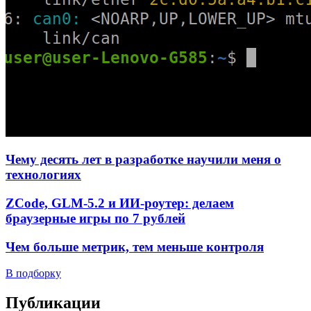
Чему десять лет в разработке научили меня о
технологиях
ZCode, GLM-5.2 и ИИ-роутер: делаем
браузерные игры по 7 рублей
Чем больше метрик, тем меньше контроля
В подборку
Публикации