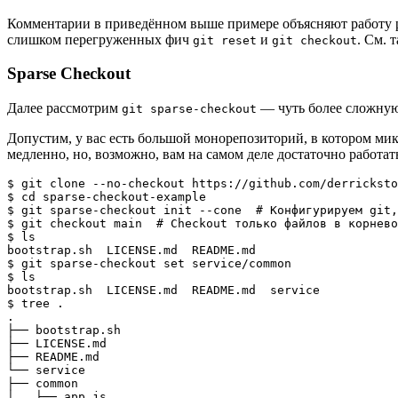
Комментарии в приведённом выше примере объясняют работу
слишком перегруженных фич
и
. См. 
git reset
git checkout
Sparse Checkout
Далее рассмотрим
— чуть более сложную 
git sparse-checkout
Допустим, у вас есть большой монорепозиторий, в котором м
медленно, но, возможно, вам на самом деле достаточно работа
$ git clone --no-checkout https://github.com/derricksto
$ cd sparse-checkout-example

$ git sparse-checkout init --cone  # Конфигурируем git,
$ git checkout main  # Checkout только файлов в корнево
$ ls

bootstrap.sh  LICENSE.md  README.md

$ git sparse-checkout set service/common

$ ls

bootstrap.sh  LICENSE.md  README.md  service

$ tree .

.

├── bootstrap.sh

├── LICENSE.md

├── README.md

└── service

├── common

│   ├── app.js
