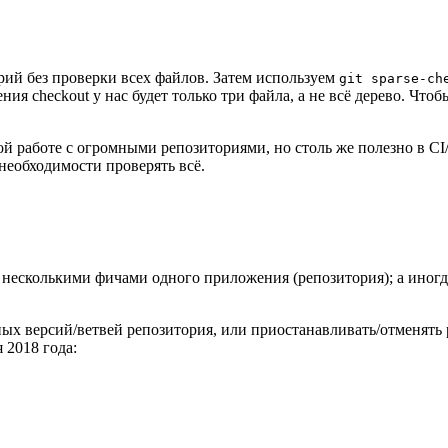
ий без проверки всех файлов. Затем используем
git sparse-ch
ия checkout у нас будет только три файла, а не всё дерево. Что
ой работе с огромными репозиториями, но столь же полезно в C
необходимости проверять всё.
д несколькими фичами одного приложения (репозитория); а иног
ых версий/ветвей репозитория, или приостанавливать/отменять р
 2018 года: