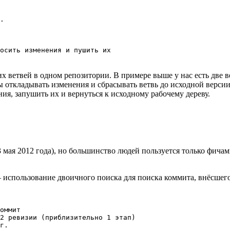
.

осить изменения и пушить их
х ветвей в одном репозитории. В примере выше у нас есть две в
бы откладывать изменения и сбрасывать ветвь до исходной верси
ния, запушить их и вернуться к исходному рабочему дереву.
3 мая 2012 года), но большинство людей пользуется только фича
использование двоичного поиска для поиска коммита, внёсшего
оммит

2 ревизии (приблизительно 1 этап)

г.
