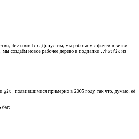
етви,
и
. Допустим, мы работаем с фичей в ветви
dev
master
и, мы создаём новое рабочее дерево в подпапке
из
./hotfix
ми
, появившимися примерно в 2005 году, так что, думаю, её
git
 баг: