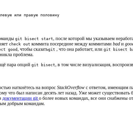
левую или правую половину

команды
, после которой мы указываем неработ
git bisect start
няет
коммита посередине между коммитами
bad
и
goo
check out
, чтобы сказать
, что она работает, или
ect good
git
git bisect b
зникла проблема.
 ещё пара опций
, в том числе визуализация, воспрои
git bisect
остью наткнётесь на вопрос
StackOverflow
с ответом, имеющим пар
му что был написан десять лет назад. Уже может существовать б
 в
документации git
о более новых командах, все они снабжены 
арым добрым командам.