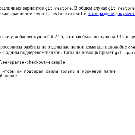
 различных вариантов
. В общем случае
git restore
git restore
также сравнение
,
и
в
этом разделе докумен
revert
restore
reset
фичу, добавленную в Git 2.25, которая была выпущена 13 января
икросервисы разбиты на отдельные папки; команды наподобие
ch
ть с одним поддеревом/папкой. Тогда на помощь придёт
git spar
lee/sparse-checkout-example

 чтобы он подбирал файлы только в корневой папке

й папке
