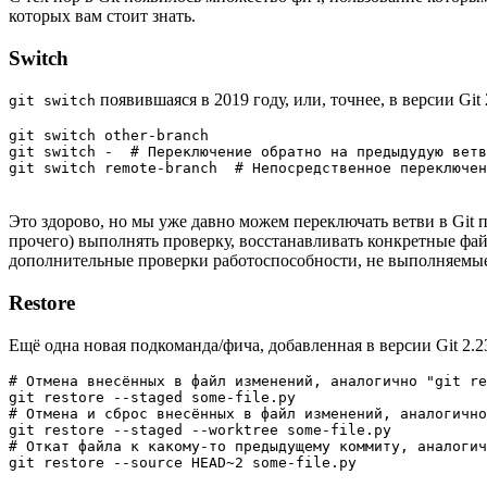
которых вам стоит знать.
Switch
появившаяся в 2019 году, или, точнее, в версии Git 
git switch
git switch other-branch

git switch -  # Переключение обратно на предыдудую ветв
git switch remote-branch  # Непосредственное переключен
Это здорово, но мы уже давно можем переключать ветви в Git
прочего) выполнять проверку, восстанавливать конкретные фа
дополнительные проверки работоспособности, не выполняем
Restore
Ещё одна новая подкоманда/фича, добавленная в версии Git 2.
# Отмена внесённых в файл изменений, аналогично "git re
git restore --staged some-file.py

# Отмена и сброс внесённых в файл изменений, аналогично
git restore --staged --worktree some-file.py

# Откат файла к какому-то предыдущему коммиту, аналогич
git restore --source HEAD~2 some-file.py