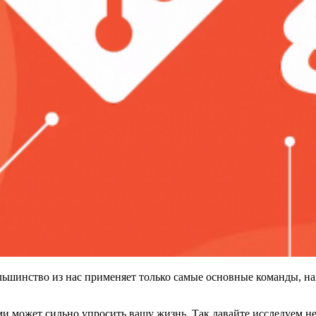
льшинство из нас применяет только самые основные команды, 
ыми может сильно упросить вашу жизнь. Так давайте исследуем