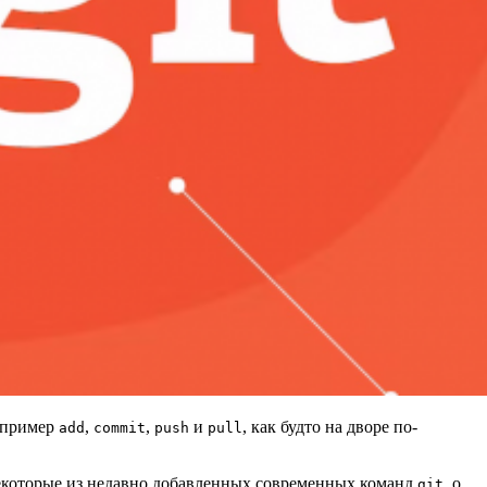
например
,
,
и
, как будто на дворе по-
add
commit
push
pull
 некоторые из недавно добавленных современных команд
, о
git