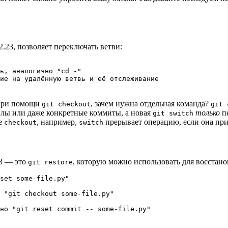
2.23, позволяет переключать ветви:
ь, аналогично "cd -"

ие на удалённую ветвь и её отслеживание
 при помощи
, зачем нужна отдельная команда?
git checkout
git 
йлы или даже конкретные коммиты, а новая
только
пе
git switch
ые
, например,
прерывает операцию, если она при
checkout
switch
23 — это
, которую можно использовать для восстано
git restore
set some-file.py"

 "git checkout some-file.py"

но "git reset commit -- some-file.py"
