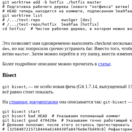
git worktree add -b hotfix ./hotfix master

# Подготовка рабочего дерева (нового "хотфикса" ветви)

# HEAD теперь находится на коммите, подписанном 5ea9faa
git worktree list

# /.../test-repo         ews5ger [dev]

# /.../test-repo/hotfix  5ea9faa [hotfix]

cd hotfix/  # Чистое рабочее дерево, в котором можно вн
Это позволяет нам одновременно выполнять checkout нескольки
, но нас попросили срочно устранить баг. Вместо того, что
dev
ветви
. Затем можно перейти в эту папку, внести измене
master
Более подробное описание можно прочитать в
статье
.
Bisect
, — не особо новая фича (Git 1.7.14, выпущенный 1
git bisect
всё равно стоит показать.
На
странице документации
она описывается так:
— 
git-bisect
git bisect start

git bisect bad HEAD  # Указываем поломанный коммит

git bisect good 479420e  # Указываем точно работающий к
# Деление пополам: после этого осталось протестировать 
# [3258487215718444a6148439fa8476e8e7bd49c8] Рефакторин