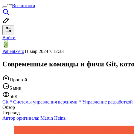
Все потоки
Войти
PatientZero
11 мар 2024 в 12:33
Современные команды и фичи Git, кот
Простой
5 мин
56K
Git
*
Системы управления версиями
*
Управление разработкой
Обзор
Перевод
Автор оригинала:
Martin Heinz