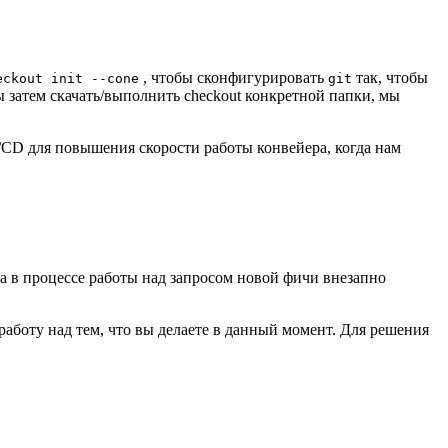
, чтобы сконфигурировать
так, чтобы
eckout init --cone
git
бы затем скачать/выполнить checkout конкретной папки, мы
I/CD для повышения скорости работы конвейера, когда нам
да в процессе работы над запросом новой фичи внезапно
аботу над тем, что вы делаете в данный момент. Для решения