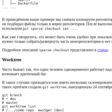
│   ├── Dockerfile

... ...
В приведённом выше примере мы сначала клонируем репозитор
он подбирал файлы только в корне репозитория. После выполнен
используем
.
git sparse-checkout set ...
Как уже говорилось, это может быть очень удобно при локальн
нужно только собрать/развернуть часть монорепозитория и нет 
Подробное описание
представлено в
статье
.
sparse-checkout
Worktree
Часто бывает так, что один человек одновременно работает на
возникает критичный баг.
В таких случаях приходится или иметь несколько склонированн
таких проблем создали
, выпущенную 24 сентября
git worktree
git branch

# * dev

# master

git worktree list

# /.../some-repo  ews5ger [dev]
