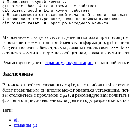
# Проверяем текущий коммит...

git bisect bad  # Если коммит не работает

git bisect good # Если коммит работает

# В зависимости от последней команды Git делит пополам 
# Продолжаем тестирование, пока не найдём виновника

git bisect reset  # Сброс до исходного коммита
Мы начинаем с запуска сессии деления пополам при помощи 
работавший коммит или тэг. Имея эту информацию,
выпол
git
баг; если версия работает, то мы должны использовать
git bis
останется коммитов и
не сообщит нам, в каком коммите во
git
Рекомендую изучить
страницу документации
, на которой есть
Заключение
В поисках проблем, связанных с
, вы с наибольшей вероятн
git
будет правильным, он вполне может оказаться устаревшим, пото
вы столкнётесь с проблемой с
, я рекомендую вам почитать
git
флагов и опций, добавленных за долгие годы разработки к ст
Теги:
git
команды git