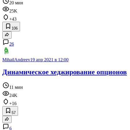
20 мин
25K
+43
106
26
MihailAndreev
19 апр 2021 в 12:00
Динамическое хеджирование опционов
11 мин
24K
+16
57
6