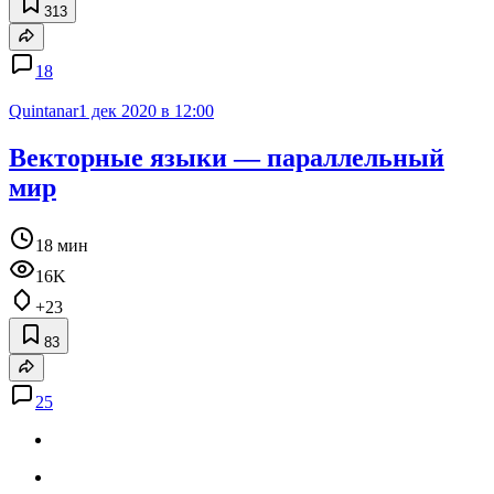
313
18
Quintanar
1 дек 2020 в 12:00
Векторные языки — параллельный
мир
18 мин
16K
+23
83
25