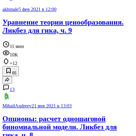
akhmale
5 фев 2021 в 12:00
Уравнение теории ценообразования.
Ликбез для гика, ч. 9
11 мин
10K
+12
65
13
MihailAndreev
21 янв 2021 в 13:03
Опционы: расчет одношаговой
биномиальной модели. Ликбез для
гика, ч. 8