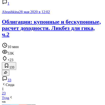
1
Abrashkina
28 мая 2020 в 12:02
Облигации: купонные и бескупонные,
расчет доходности. Ликбез для гика,
ч.2
10 мин
53K
+23
133
33
Сюда
1
2
3
Туда