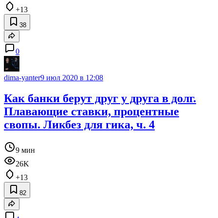
+13
38
0
dima-yanter
9 июл 2020 в 12:08
Как банки берут друг у друга в долг.
Плавающие ставки, процентные
свопы. Ликбез для гика, ч. 4
9 мин
26K
+13
82