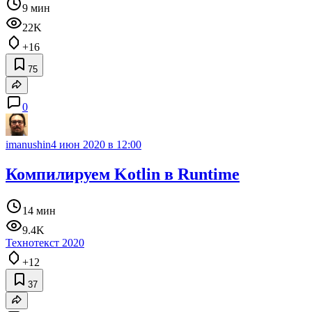
9 мин
22K
+16
75
0
imanushin
4 июн 2020 в 12:00
Компилируем Kotlin в Runtime
14 мин
9.4K
Технотекст 2020
+12
37