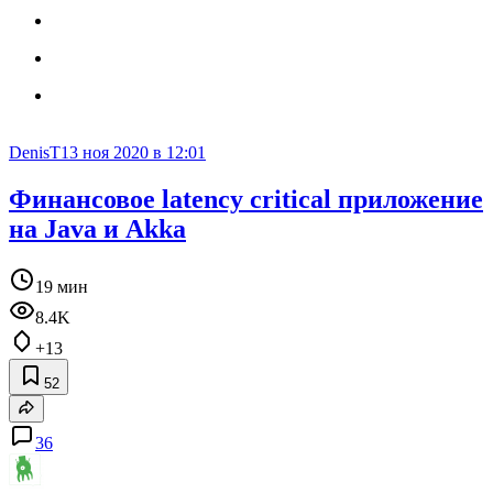
DenisT
13 ноя 2020 в 12:01
Финансовое latency critical приложение
на Java и Akka
19 мин
8.4K
+13
52
36