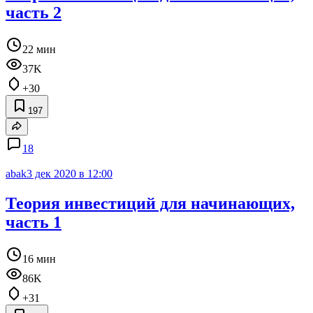
часть 2
22 мин
37K
+30
197
18
abak
3 дек 2020 в 12:00
Теория инвестиций для начинающих,
часть 1
16 мин
86K
+31