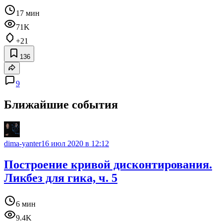
17 мин
71K
+21
136
9
Ближайшие события
dima-yanter
16 июл 2020 в 12:12
Построение кривой дисконтирования.
Ликбез для гика, ч. 5
6 мин
9.4K