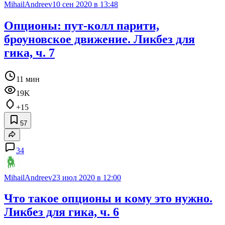
MihailAndreev
10 сен 2020 в 13:48
Опционы: пут-колл парити,
броуновское движение. Ликбез для
гика, ч. 7
11 мин
19K
+15
57
34
MihailAndreev
23 июл 2020 в 12:00
Что такое опционы и кому это нужно.
Ликбез для гика, ч. 6