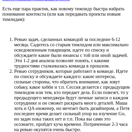
Есть еще пара практик, как новому тимлиду быстра набрать
понимание контекста (или как передавать проекты новым
тимлидам):
Ревью задач, сделанных командой за последние 6-12
месяца. Садитесь со старым тимлидом или максимально
осведомленным товарищем, идете по списку и
обсуждаете какие были нюансы с той или иной задачей.
Эти 1-2 дня анализа позволят понять, с какими
трудностями сталкивалась команда в прошлом.
Ревью сотрудников, которые работают в команде. Идете
по списку и обсуждаете каждого: какие интересы,
сильные стороны, что обратить внимание, как зовут
собаку, какое хобби и т.п. Сессия делается с предыдущим
тимлидом или тем, кто передает дела. Если повезет, то у
предыдущего менеджера будут личные записи о каждом
сотруднике и он сможет раскрыть много деталей. Маша
хоть и QA-инженер, но мечтает быть дизайнером, а Петя
последнее время делает сильный упор на изучение Go,
но задач пока таких нет и т.п. Пока вы сами это
осознаете, пройдет куча времени. Потраченные 2-3 часа
на ревью окупятся очень быстро.