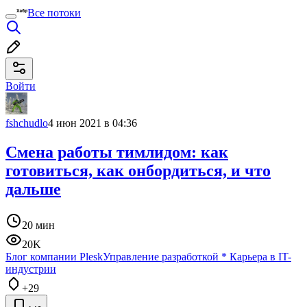
Все потоки
Войти
fshchudlo
4 июн 2021 в 04:36
Смена работы тимлидом: как
готовиться, как онбордиться, и что
дальше
20 мин
20K
Блог компании Plesk
Управление разработкой
*
Карьера в IT-
индустрии
+29