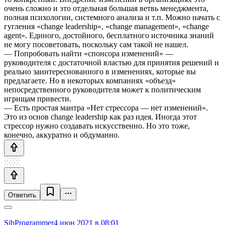
очень сложно и это отдельная большая ветвь менеджмента,
полная психологии, системного анализа и т.п. Можно начать с
гугления «change leadership», «change management», «change
agent». Единого, достойного, бесплатного источника знаний
не могу посоветовать, поскольку сам такой не нашел.
— Попробовать найти «спонсора изменений» —
руководителя с достаточной властью для принятия решений и
реально заинтереснованного в изменениях, которые вы
предлагаете. Но в некоторых компаниях «объезд»
непосредственного руководителя может к политическим
игрищам привести.
— Есть простая мантра «Нет стрессора — нет изменений».
Это из основ change leadership как раз идея. Иногда этот
стрессор нужно создавать искусственно. Но это тоже,
конечно, аккуратно и обдуманно.
Ответить
SibProgrammer
4 июн 2021 в 08:01