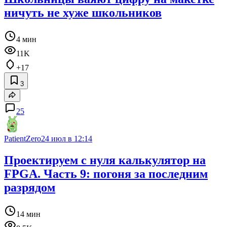
ничуть не хуже школьников
4 мин
11K
+17
3
25
PatientZero
24 июл в 12:14
Проектируем с нуля калькулятор на
FPGA. Часть 9: погоня за последним
разрядом
14 мин