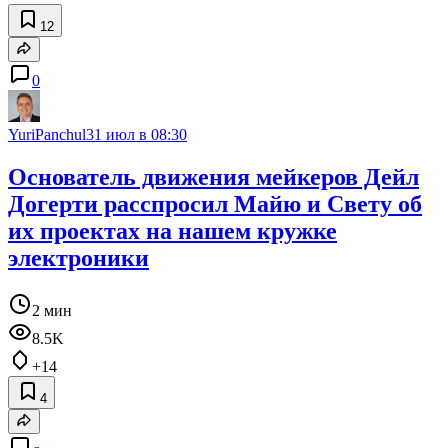
12
0
YuriPanchul
31 июл в 08:30
Основатель движения мейкеров Дейл
Догерти расспросил Майю и Свету об
их проектах на нашем кружке
электроники
2 мин
8.5K
+14
4