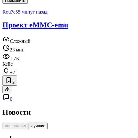
Применить
Rou7e
55 минут назад
Проект eMMC-emu
Сложный
23 мин
1.7K
Кейс
+7
2
0
Новости
все подряд
лучшие