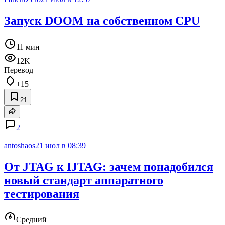
Запуск DOOM на собственном CPU
11 мин
12K
Перевод
+15
21
2
antoshaos
21 июл в 08:39
От JTAG к IJTAG: зачем понадобился
новый стандарт аппаратного
тестирования
Средний