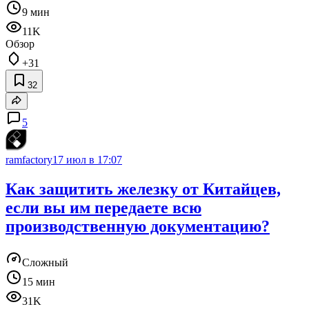
9 мин
11K
Обзор
+31
32
5
ramfactory
17 июл в 17:07
Как защитить железку от Китайцев,
если вы им передаете всю
производственную документацию?
Сложный
15 мин
31K