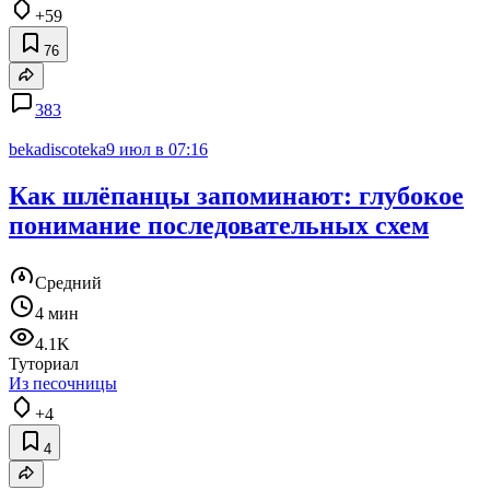
+59
76
383
bekadiscoteka
9 июл в 07:16
Как шлёпанцы запоминают: глубокое
понимание последовательных схем
Средний
4 мин
4.1K
Туториал
Из песочницы
+4
4