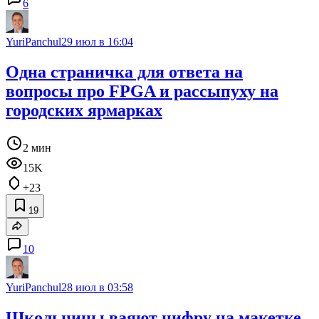
6
YuriPanchul
29 июл в 16:04
Одна страничка для ответа на
вопросы про FPGA и рассыпуху на
городских ярмарках
2 мин
15K
+23
19
10
YuriPanchul
28 июл в 03:58
Школьницы ваяют цифру на макетке