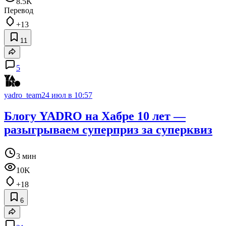
8.5K
Перевод
+13
11
5
yadro_team
24 июл в 10:57
Блогу YADRO на Хабре 10 лет —
разыгрываем суперприз за суперквиз
3 мин
10K
+18
6