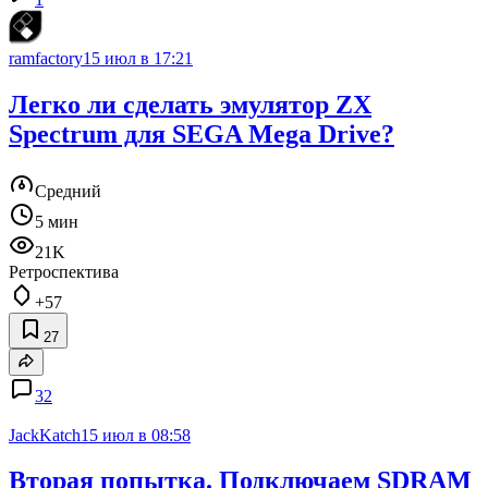
ramfactory
15 июл в 17:21
Легко ли сделать эмулятор ZX
Spectrum для SEGA Mega Drive?
Средний
5 мин
21K
Ретроспектива
+57
27
32
JackKatch
15 июл в 08:58
Вторая попытка. Подключаем SDRAM