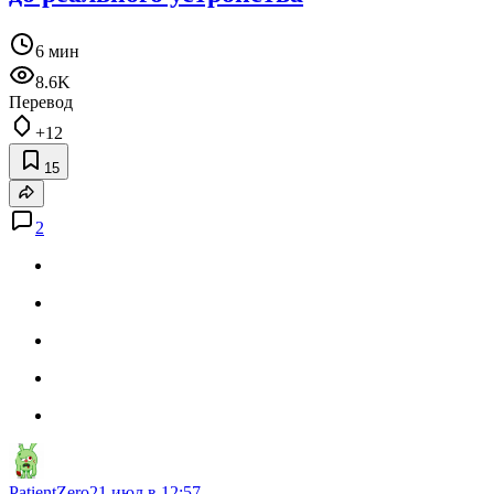
6 мин
8.6K
Перевод
+12
15
2
PatientZero
21 июл в 12:57