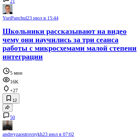
21
YuriPanchul
23 июл в 15:44
Школьники рассказывают на видео
чему они научились за три сеанса
работы с микросхемами малой степени
интеграции
5 мин
16K
+27
12
50
andreyzaostrovnykh
23 июл в 07:02