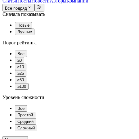
Статьи
Посты
Новости
Авторы
Компании
Все подряд
Сначала показывать
Новые
Лучшие
Порог рейтинга
Все
≥0
≥10
≥25
≥50
≥100
Уровень сложности
Все
Простой
Средний
Сложный