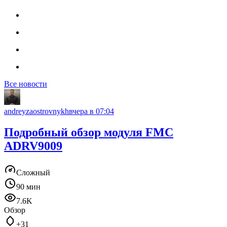
Все новости
andreyzaostrovnykh
вчера в 07:04
Подробный обзор модуля FMC
ADRV9009
Сложный
90 мин
7.6K
Обзор
+31