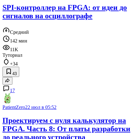
SPI-контроллер на FPGA: от идеи до
сигналов на осциллографе
Средний
142 мин
11K
Туториал
+34
43
17
PatientZero
22 июл в 05:52
Проектируем с нуля калькулятор на
FPGA. Часть 8: От платы разработки
до реального устройства