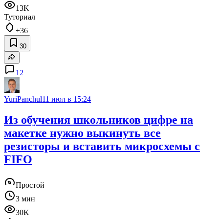
13K
Туториал
+36
30
12
YuriPanchul
11 июл в 15:24
Из обучения школьников цифре на
макетке нужно выкинуть все
резисторы и вставить микросхемы с
FIFO
Простой
3 мин
30K