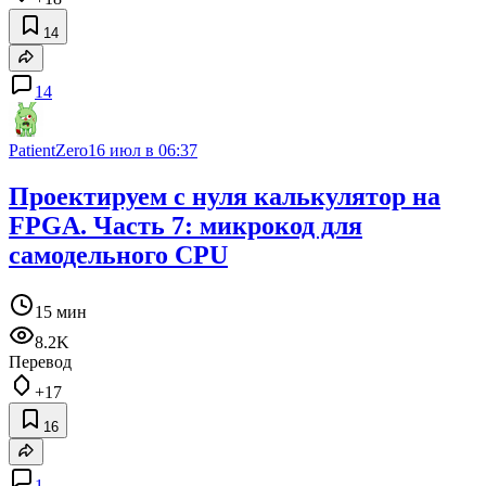
14
14
PatientZero
16 июл в 06:37
Проектируем с нуля калькулятор на
FPGA. Часть 7: микрокод для
самодельного CPU
15 мин
8.2K
Перевод
+17
16
1