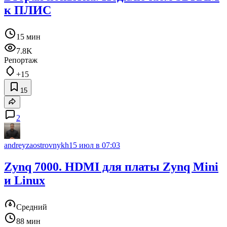
к ПЛИС
15 мин
7.8K
Репортаж
+15
15
2
andreyzaostrovnykh
15 июл в 07:03
Zynq 7000. HDMI для платы Zynq Mini
и Linux
Средний
88 мин